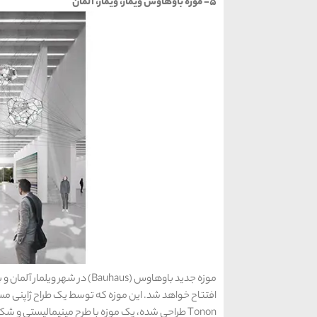
5- موزه باوهاوس ویمار، ویمار، آلمان
موزه جدید باوهاوس (Bauhaus) 
Tonon طراحی شده، یک موزه با طرح مینیمالیستی