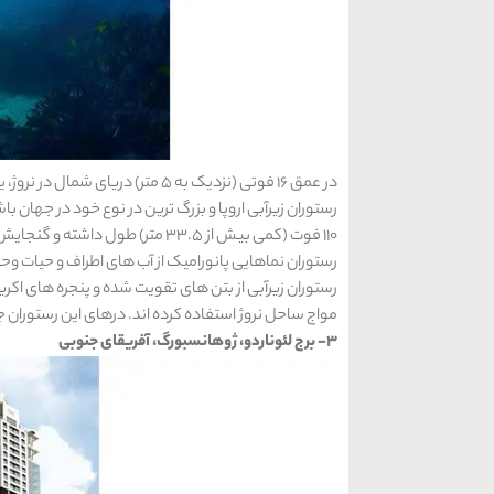
رستوران نماهایی پانورامیک از آب های اطراف و حیات وحش
رستوران زیرآبی از بتن های تقویت شده و پنجره های اکریل
مواج ساحل نروژ استفاده کرده اند. درهای این رستوران جادویی در بهار 2019 به روی مه
3- برج لئوناردو، ژوهانسبورگ، آفریقای جنوبی