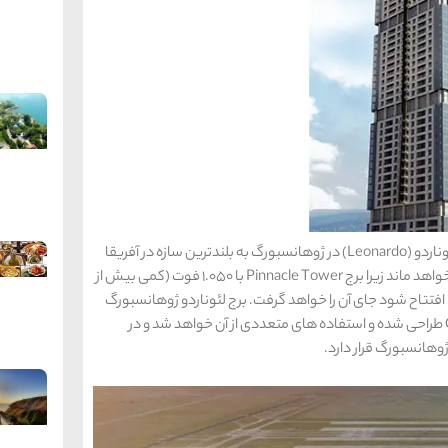
پس از تکمیل شدن، برج 745 فوتی (بیش از 227 متر) لئوناردو (Leonardo) در ژوهانسبورگ به بلندترین سازه در آفریقا
تبدیل می شود که البته مدت زیادی در این مقام باقی نخواهد ماند زیرا برج Pinnacle Tower با 1.050 فوت (کمی بیش از
ار است در سال 2020 میلادی در کنیا افتتاح شود جای آن را خواهد گرفت. برج لئوناردو ژوهانسبورگ
توسط گروه معماری Co-Arc International Architects طراحی شده و استفاده های متعددی از آن خواهد شد و در
هانسبورگ قرار دارد.