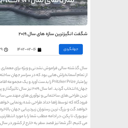
شگفت انگیزترین سازه های سال 2019
جهانگردی
۱۴۰۲-۰۲-۱۶
:۳۹
سال گذشته سالی فراموش نشدنی و ویژه برای معماری ب
از تمام آسمانخراش هایی بود که در سراسر جهان ساخته 
پراعتبار Pritzker Prize را بدست آورد 
جهان» انتخاب گردید. اما سال 
ترین طراحی های ساختمانی و نوآوری های مهندسی سازه 
فرودگاه که توسط زاها حداد طراحی شده رونمایی خواهد 
خواهد گت و بزرگ ترین رستوران زیردریایی جهان بالاخره د
نیویورک تا پکن، در ادامه مطلب شما را با مورد انتظارت
می کنیم. اگر شما نیز قصد سفر به خارج از کشور در سال 2019 را دارید به شما توصیه می کنیم که با وبسایت