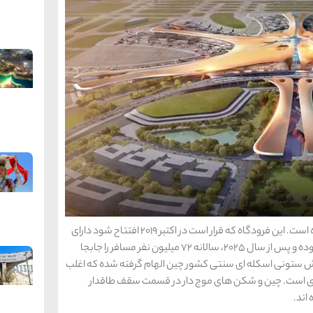
فرودگاه بین المللی جدید چین انگار از دنیای دیگری آمده است. این فرودگاه که قرار است در اکتبر 2019 افتتاح شود دارای
یک ترمینال به وسعت 7.5 میلیون فوت مربع مساحت بوده و پس از سال 2025، سالانه 72 میلیون نفر مسافر را جابجا
شش ستونی اسکله ای سنتی کشور چین الهام گرفته شده که اغلب
ی است. چین و شکن های موج دار در قسمت سقف طاقدار
اند.