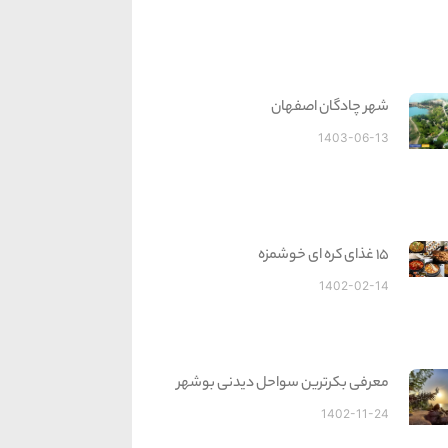
شهر چادگان اصفهان
1403-06-13
15 غذای کره ای خوشمزه
1402-02-14
معرفی بکرترین سواحل دیدنی بوشهر
1402-11-24