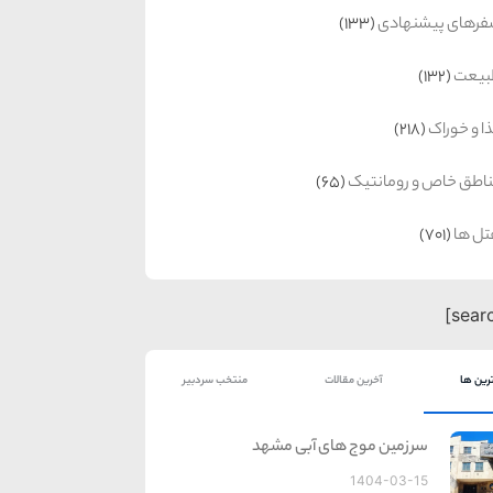
رهای پیشنهادی
(133)
بیعت
(132)
ا و خوراک
(218)
اطق خاص و رومانتیک
(65)
ل ها
(701)
رین ها
آخرین مقالات
منتخب سردبیر
سرزمین موج های آبی مشهد
1404-03-15