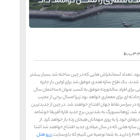
را
س
ک
کی
ه
ه
ک
۳ ب٫ظ
را
س
شیر
ود: تعداد آسمانخراش هایی که در چین ساخته شد بسیار بیشتر
ر
شدند، یک طراح سازه هندی موفق شد برای اولین بار جایزه
ه
ه
شی
و یک مجموعه اقامتی برای افراد سالخورده موفق به کسب عنوان «ساختمان سال
2019 نیز سال تاثیرگذار و پرحادثه ای برای معماری خواهد بود زیرا امسال برخی از عجیب
در سراسر نقاط جهان افتتاح خواهند شد. در چین از جدیدترین
شد، ژوهانسبورگ به بلندترین برج جدید قاره آفریقا خوشامد
را
س
ق
رهای خود را به روی مهمانان هیجان زده باز خواهد کرد. از
قش
رین سازه هایی که در سال میلادی جدید افتتاح خواهند شد آشنا
ه
ه
رزرو هتل
ق