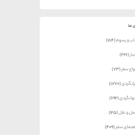
 ها
اب و رسوم
(184)
بار
(266)
واع سفر
(73)
رانگردی
(1,270)
انگردی
(692)
ل و نقل
(125)
هنمای سفر
(409)