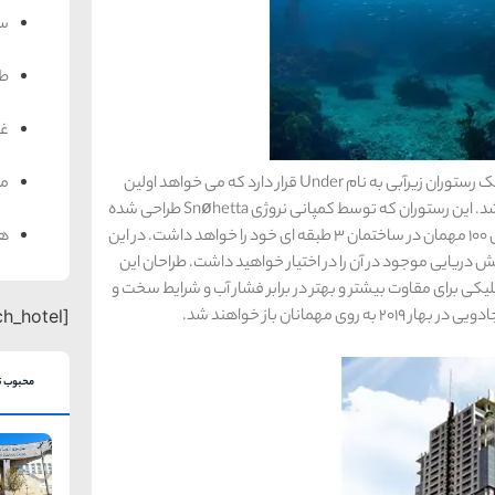
سف
ط
غذ
من
در عمق 16 فوتی (نزدیک به 5 متر) دریای شمال در نروژ، یک رستوران زیرآبی به نام Under قرار دارد که می خواهد اولین
رستوران زیرآبی اروپا و بزرگ ترین در نوع خود در جهان باشد. این رستوران که توسط کمپانی نروژی Snøhetta طراحی شده
هت
110 فوت (کمی بیش از 33.5 متر) طول داشته و گنجایش 100 مهمان در ساختمان 3 طبقه ای خود را خواهد داشت. در این
 دریایی موجود در آن را در اختیار خواهید داشت. طراحان این
یکی برای مقاوت بیشتر و بهتر در برابر فشار آب و شرایط سخت و
مانان باز خواهند شد.
[search_hotel]
محبوب ت