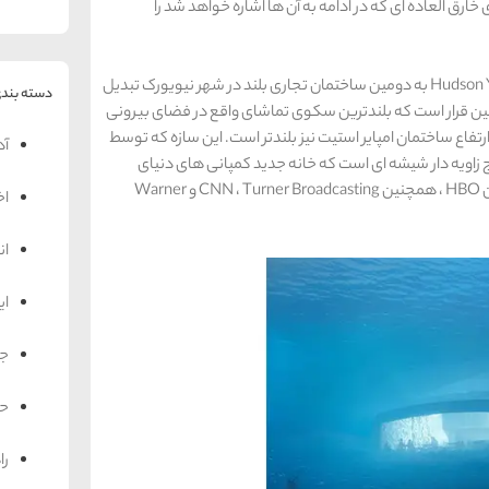
ارق العاده ای که در ادامه به آن ها اشاره خواهد شد را
با طول 1.296 فوت (بیش از 395 متر) برج تجاری 30 Hudson Yard به دومین ساختمان تجاری بلند در شهر نیویورک تبدیل
دسته بندی
2 افتتاح می شود. همچنین قرار است که بلندترین سکوی تماشای واقع در فضای بیرونی
رتفاع ساختمان امپایر استیت نیز بلندتر است. این سازه که توسط
آد
Koh طراحی شده، یک برج زاویه دار شیشه ای است که خانه جدید کمپانی های دنیای
سینما و سرگرمی مانند WarnerMedia و شرکت فرعی آن HBO ، همچنین CNN ، Turner Broadcasting و Warner
اخ
ان
ای
جه
حم
را