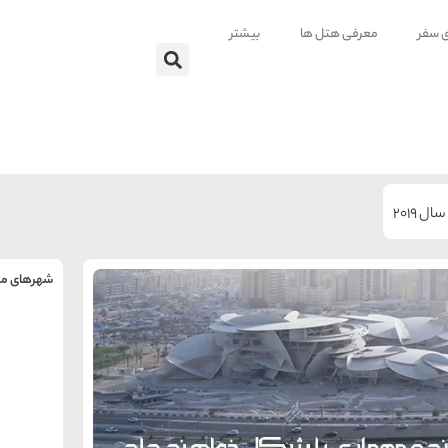
ی سفر
معرفی هتل ها
بیشتر
 2019
شهرهای من
را
س
تهر
ه
ه
ته