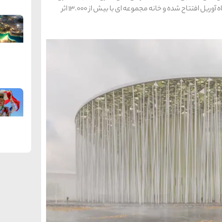
باوهاوس شباهت دارد. انتظار می رود که این موزه در ماه آوریل افتتاح شده و خانه مجموعه ای با بیش از 13.000 اثر