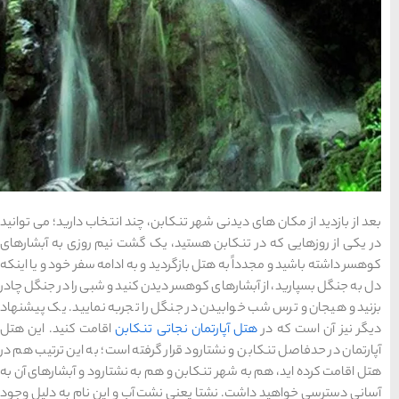
سواحل دیدنی بوشهر
1402-11-24
خلیج عربی یا خلیج
فارس؟
1402-12-20
قوم کرمانج و کردهای
، چند انتخاب دارید؛ می توانید
خراسان
یک گشت نیم روزی به آبشارهای
1402-09-22
 و به ادامه سفر خود و یا اینکه
دن کنید و شبی را در جنگل چادر
سرزمین موج های آبی
را تجربه نمایید. یک پیشنهاد
مشهد
 تنکابن
اقامت کنید. این هتل
گرفته است؛ به این ترتیب هم در
م به نشتارود و آبشارهای آن به
شهر چادگان اصفهان
ت آب و این نام به دلیل وجود