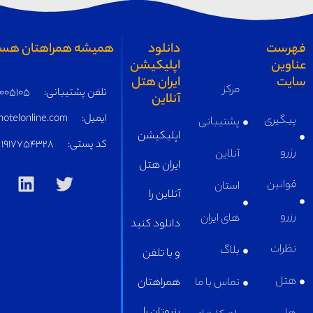
همیشه همراهتان هستیم
تلفن پشتیبانی:
05191005105
ایمیل:
supply@iranhotelonline.com
کد پستی:
1917754328