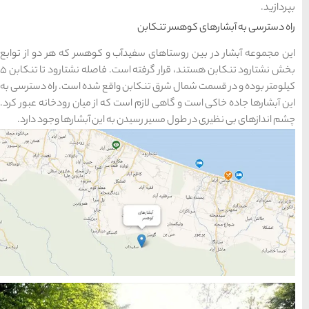
های
رزرو
رزرو
های
های
اصفهان
هتل
تبریز
هتل
مشهد
های
های
قشم
یزد
ب و کوهسر که هر دو از توابع
بخش نشتارود تنکابن هستند، قرار گرفته است. فاصله نشتارود تا تنکابن 5
واقع شده است. راه دسترسی به
دسته بندی ها
 که از میان رودخانه عبور کرد.
به این آبشارها وجود دارد.
آداب و رسوم
(184)
اخبار
(266)
انواع سفر
(73)
ایرانگردی
(1,270)
جهانگردی
(692)
حمل و نقل
(125)