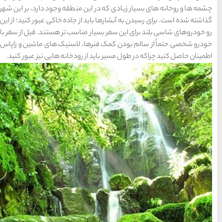
ن منطقه وجود دارد، بر این شهر
از جاده خاکی عبور کنید؛ از این
مناسب تر هستند. قبل از سفر با
15 غذای کره ای
ا، لاستیک های ماشین و زاپاس
خوشمزه
 رودخانه هایی نیز عبور کنید.
معرفی بکرترین
سواحل دیدنی بوشهر
خلیج عربی یا خلیج
فارس؟
قوم کرمانج و کردهای
خراسان