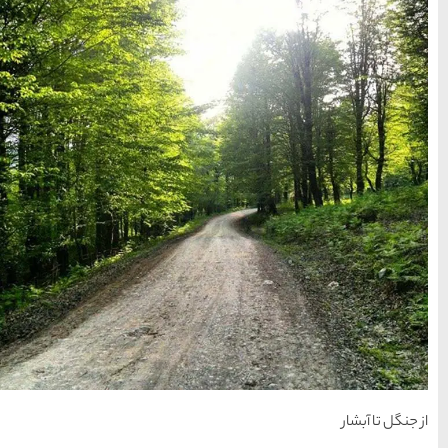
راهنمای سفر
(409)
سفرهای پیشنهادی
(133)
طبیعت
(132)
غذا و خوراک
(218)
مناطق خاص و رومانتیک
(65)
هتل ها
(701)
[search_hotel]
محبوب
آخرین
منتخب
ترین
مقالات
سردبیر