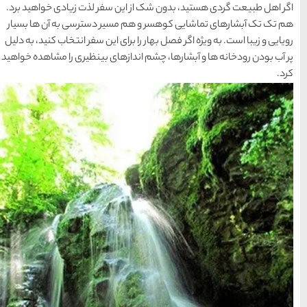
 سفر لذت زیادی خواهید برد.
ها
سیر دسترسی به آن ها بسیار
ای این سفر انتخاب کنید، به دلیل
سرزمین موج های آبی
زهای بینظیری را مشاهده خواهید
مشهد
1404-03-15
شهر چادگان اصفهان
1403-06-13
15 غذای کره ای
خوشمزه
1402-02-14
معرفی بکرترین