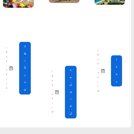
ارزان ترین
کشور ها
برای سفر
کردن
ج
۱
۴
ها
۰
ن
۲
-
گ
۰
۱
۲
ر
۴
-
۰
د
۱
۲
۶
ی
-
۰
۲
-
۱
۴