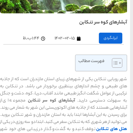
های
تهران
راهنمای
سفر به
کیش
۱:۴۴ ب٫ظ
کیش
رزرو
هتل
های
کیش
راهنمای
سفر به
تان مازندران است که از جاذبه
شیراز
شیراز
ردار می باشد. در تنکابن به
رزرو
هتل
آفتاب، دریا، کوه، دشت و جنگل
های
شیراز
وه سر تنکابن
مجموعه ای از
ستی این شهر به شمار می روند.
ان مازندران و شهر تنکابن بروید.
راهنمای
راهنمای
راهنمای
سفر به
سفر به
سفر به
ید، ابتدا دو سه روزی در یکی از
راهنمای
تبریز
مشهد
راهنمای
اصفهان
تبریز
مشهد
اصفهان
سفر به
سفر به
قشم
یزد
گذار در زیبایی های خود شهر
رزرو
رزرو
قشم
یزد
رزرو هتل
هتل
هتل