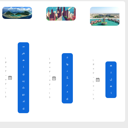
جاهای
دیدنی مالزی
س
فر
۱
۱
ه
۴
۴
۰
ا
۰
۲
۲
ی
-
-
۰
۰
پی
۲
۲
ش
-
-
۱
۱
نه
۶
۶
اد
ی