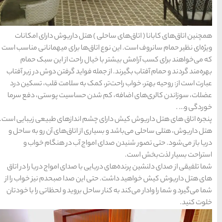
هتل داریوش دارای امکانات
15 غذای کره ای
‌ها برای میهمانانی مناسب است
خوشمزه
 راحت از این سبک حمام
فواید گرفتن دوش در زیر آفتاب
ک به سلامت قلب، تسکین درد
معرفی بکرترین
ن حساسیت پوستی، دفع سرما
سواحل دیدنی بوشهر
 انداز‌های طبیعی زیبایی است.
ز اتاق‌های آن رو به ساحل و
خلیج عربی یا خلیج
ج آب در هنگام خواب و
فارس؟
ا صدای امواج دریا را در اتاق
 صدا صبحدم نیز خواب را از
ل بروید و لحظاتی را با خودتان
قوم کرمانج و کردهای
خراسان