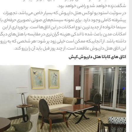
سواحل دیدنی بوشهر
1402-11-24
یار خاص می‌باشد، تجهیزات
م‌های صوتی تصویری حرفه‌ای با
اتاق‌ها است. برخورداری از این
خلیج عربی یا خلیج
تری در مقایسه با هتل‌های دیگر
فارس؟
د پر شود؛ هر شخصی که به رزرو
1402-12-20
بل باید آن را رزرو کند.
قوم کرمانج و کردهای
خراسان
1402-09-22
سرزمین موج های آبی
مشهد
شهر چادگان اصفهان