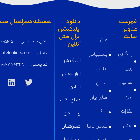
همیشه همراهتان هستیم
تلفن پشتیبانی:
05191005105
ایمیل:
supply@iranhotelonline.com
کد پستی:
1917754328