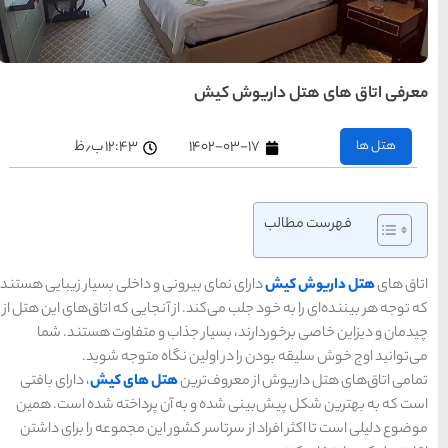
های
تهران
راهنمای
سفر به
کیش
کیش
۱۲:۴۳ ب٫ظ
رزرو
هتل
های
کیش
راهنمای
سفر به
شیراز
نی و داخلی بسیار زیبایی هستند
شیراز
رزرو
 آنجایی که اتاق‌های این هتل از
هتل
های
اب و متفاوت هستند. شما
شیراز
گاه متوجه شوید.
هتل های کیش
، دارای بافتی
راهنمای
راهنمای
راهنمای
سفر به
سفر به
آن پرداخته شده است. همین
سفر به
راهنمای
تبریز
مشهد
راهنمای
اصفهان
تبریز
مشهد
اصفهان
سفر به
سفر به
ر این مجموعه را برای داشتن
قشم
یزد
رزرو
رزرو
قشم
یزد
رزرو هتل
هتل
هتل