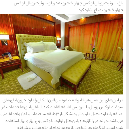
ا و سوئیت رویال لوکس
ها
سرزمین موج های آبی
مشهد
1404-03-15
شهر چادگان اصفهان
1403-06-13
15 غذای کره ای
خوشمزه
ر خانواده ۶ نفره تنها این امکان را دارد، درون اتاق‌های
1402-02-14
د. الباقی اتاق‌ها خدمات نفر
اضافه را ندارند. هتل داریوش متشکل از ۳ طبقه ساختمانی با ۱۹۰ واحد اقامتی
لوکس و پرزرق و برق استفاده
معرفی بکرترین
ین تجهیزات پیشرفته