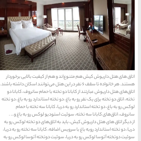
راهنمای سفر
(409)
سفرهای پیشنهادی
(133)
طبیعت
(132)
غذا و خوراک
(218)
مناطق خاص و رومانتیک
(65)
 از کیفیت بالایی برخوردار
ف ۶ نفر در این هتل می‌توانند اسکان داشته باشند.
هتل ها
(701)
ه با حمام سانروف، کابانا دو
ته استاندارد رو به باغ، دو تخته
 کابانا سه تخته با حمام
[search_hotel]
ودیو لوکس رو به باغ و… .
اتاق‌های دو تخته لوکس رو به
فه، کابانا سه تخته رو به دریا،
محبوب
آخرین
منتخب
یت دوتخته آتوسا لوکس رو به
ترین
مقالات
سردبیر