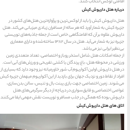
های
رزرو
رزرو
های
های
اصفهان
هتل
تبریز
هتل
مشهد
های
های
قشم
یزد
ازه‌ترین هتل‌های کشور در
ان زیادی میزبانی می‌کند. هتل
از جمله جاذبه‌های توریستی
دسته بندی ها
 نیز به شمار می‌آید. هتل در سال ۱۳۸۲ ساخته‌شده و دارای معماری
آداب و رسوم
(184)
ختصاصی، تعداد متعددی زمین
تفریحی و ورزش‌های آبی است.
اخبار
(266)
نه نیز وجود دارد که بسیاری از
ز این آکواریوم میهمان جزیره کیش
انواع سفر
(73)
 و تنیس، سالن بدن‌سازی،
 دیگر سرگرمی‌های هتل
ایرانگردی
(1,270)
یست نقش مهمی ایفا می‌کنند.
جهانگردی
(692)
حمل و نقل
(125)