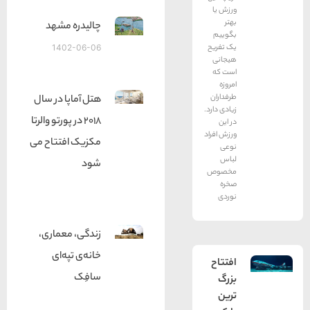
ورزش یا
بهتر
چالیدره مشهد
بگوییم
یک تفریح
1402-06-06
هیجانی
است که
امروزه
طرفداران
هتل آماپا در سال
زیادی دارد.
2018 در پورتو والرتا
در این
ورزش افراد
مکزیک افتتاح می
نوعی
لباس
شود
مخصوص
صخره
نوردى
زندگی، معماری،
خانه‌ی تپه‌ای
افتتاح
سافِک
بزرگ
ترین