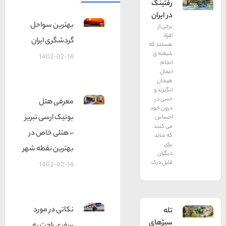
رفتینگ
در ایران
بهترین سواحل
برخی از
افراد
گردشگری ایران
هستند که
شیفته ی
1402-02-16
انجام
اعمال
هیجان
انگیزند و
حسی در
معرفی هتل
درون خود
بوتیک ارسی تبریز
احساس
می کنند
– هتلی خاص در
که شاید
برای
بهترین نقطه شهر
دیگران
قابل درک
1402-02-16
نکاتی در مورد
تله
سیژهای