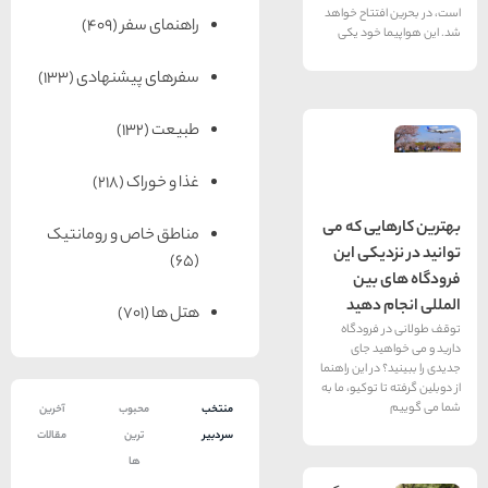
تتاح خواهد
راهنمای سفر
(409)
 خود یکی
سفرهای پیشنهادی
(133)
طبیعت
(132)
غذا و خوراک
(218)
یی که می
مناطق خاص و رومانتیک
یکی این
(65)
بین
 دهید
هتل ها
(701)
فرودگاه
د جای
در این راهنما
 توکیو، ما به
منتخب
محبوب
آخرین
سردبیر
ترین
مقالات
ها