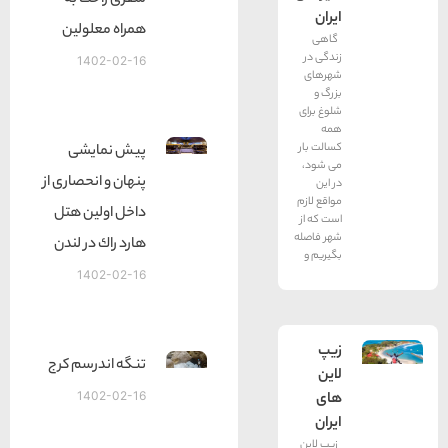
سفری راحت به
ایران
همراه معلولین
گاهی
زندگی در
1402-02-16
شهرهای
بزرگ و
شلوغ برای
همه
کسالت بار
پيش نمايشی
می شود،
پنهان و انحصاری از
در این
مواقع لازم
داخل اولين هتل
است که از
شهر فاصله
هارد راك در لندن
بگیریم و
1402-02-16
زیپ
تنگه اندرسم کرج
لاین
های
1402-02-16
ایران
زیپ لاین