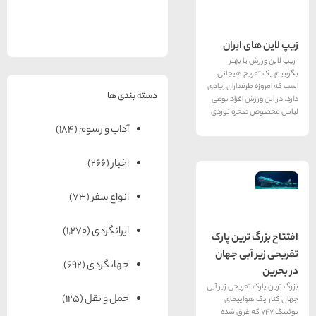
های
رزرو
رزرو
های
های
اصفهان
هتل
تبریز
هتل
مشهد
های
های
قشم
یزد
ایران
 بهتر
ح هیجانی
فداران زیادی
دسته بندی ها
 افراد نوعی
ره نوردى
آداب و رسوم
(184)
اخبار
(266)
انواع سفر
(73)
ایرانگردی
(1,270)
رین پارک
بی جهان
جهانگردی
(692)
ریحی زیر آبی
حمل و نقل
(125)
اپیمای
74 که غرق شده