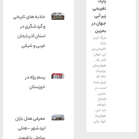
پارک
تفریحی
زیر آبی
جاذبه های تاریخی
جهان در
و گردشگری در
بحرین
استان آذربایجان
بزرگ ترین
پارک
غربی و شرقی
تفریحی زیر
آبی جهان
کنار یک
هواپیمای
بوئینگ
747 که
رسم یزله در
غرق شده
خوزستان
است، در
بحرین
افتتاح
خواهد
شد. این
هواپیما
معرفی هتل باران
خود یکی
ایزدشهر – هتلی
ساحلی با قیمت