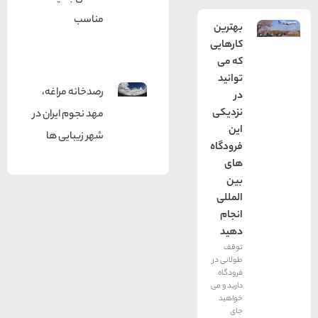
مناسب
بهترین
کارهایی
که می
توانید
رصدخانه مراغه،
در
نزدیکی
مهد نجوم ایران در
این
شهر زیبایی ها
فرودگاه
های
بین
المللی
انجام
دهید
توقف
طولانی در
فرودگاه
دارید و می
خواهید
جای