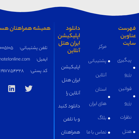
دانلود
همیشه همراهتان هستیم
اپلیکیشن
ایران هتل
مرکز
تلفن پشتیبانی:
05191005105
آنلاین
ایمیل:
supply@iranhotelonline.com
پشتیبانی
اپلیکیشن
کد پستی:
1917754328
آنلاین
ایران هتل
استان
آنلاین را
های ایران
دانلود کنید
بلاگ
و با تلفن
تماس با ما
همراهتان