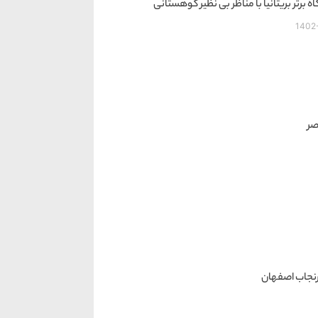
1402
صر
رنجاب اصفهان