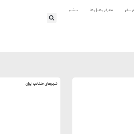
ی سفر
معرفی هتل ها
بیشتر
شهرهای منتخب ایران
راهنمای
سفر به
تهران
تهران
رزرو
هتل
های
تهران