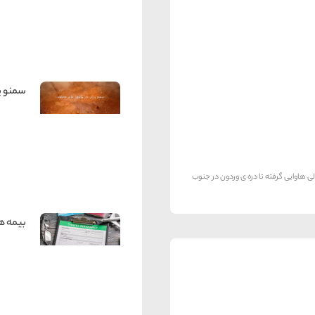
سمنو پ
ی هاوایی گرفته تا دره ی وردون در جنوب
بیمه ه