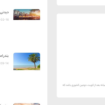
دیدنی ه
-02-16
بندر ام
-09-14
یانه بعد از کویت، دومین کشوری باشد که