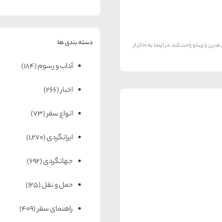
دسته بندی ها
میدانیم که امروزه، معماری، دوشادوش مهندسی حرکت میکند تا زندگی مدرن را زیبا و راحت کند. در اینجا به 10 اثر از
آداب و رسوم
(184)
اخبار
(266)
انواع سفر
(73)
ایرانگردی
(1,270)
جهانگردی
(692)
حمل و نقل
(125)
راهنمای سفر
(409)