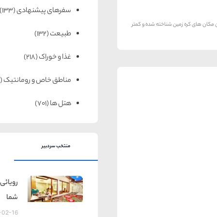
سفرهای پیشنهادی
(133)
ن مکان های کره زمین شناخته شده و کمتر
طبیعت
(132)
غذا و خوراک
(218)
مناطق خاص و رومانتیک
(65)
هتل ها
(701)
منتخب سردبیر
رویائی 
شما
-02-16