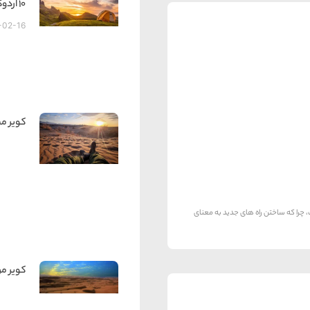
10 اردوگاه برتر بریتانیا با مناظر بی نظیر کوهستانی
-02-16
کویر م
 چرا که ساختن راه های جدید به معنای
کویر م