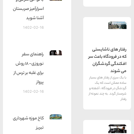
با نواحی شرقی و
اسرارآمیز صربستان
آشنا شوید
1402-02-16
شایستی
راهنمای سفر
 باعث سر
نوروزی- 18 روش
شگران
برای غلبه بر ترس از
ر های بسیار
پرواز
که یک
ه ، آشفته و
1402-02-16
ند نمونه از
کاخ موزه شهرداری
تبریز