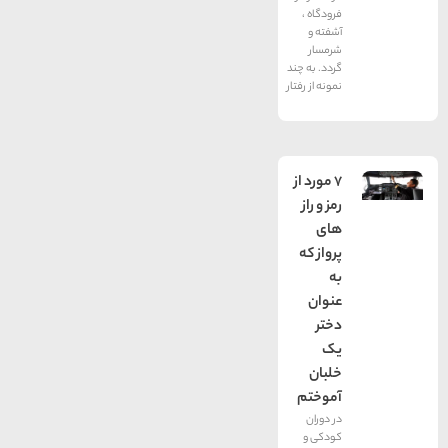
فرودگاه ،
آشفته و
شرمسار
گردد. به چند
نمونه از رفتار
7 مورد از
رمز و راز
های
پرواز که
به
عنوان
دختر
یک
خلبان
آموختم
در دوران
کودکی و