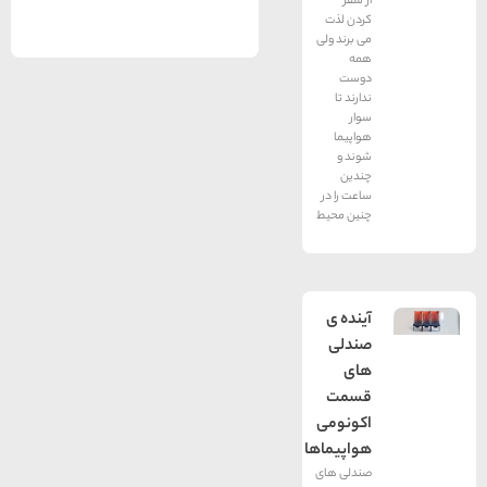
از سفر
کردن لذت
می برند ولی
همه
دوست
ندارند تا
سوار
هواپیما
شوند و
چندین
ساعت را در
چنین محیط
آینده ی
صندلی
های
قسمت
اکونومی
هواپیماها
صندلی های