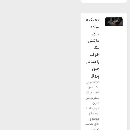
ده نکته
ساده
برای
داشتن
یک
خواب
راحت در
حین
پرواز
تفاوت بین
یک سفر
خوب و یک
سفر بد در
میزان
خواب شما
است. این
موضوع
جای تعجب
ندارد: