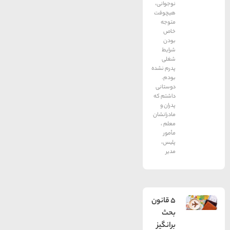
نوجوانی،
هیچوقت
متوجه
خاص
بودن
شرایط
شغلی
پدرم نشده
بودم.
دوستانی
داشتم که
پدران و
مادرانشان
معلم ،
مأمور
پلیس،
مدیر
5 قانون
بحث
برانگيز