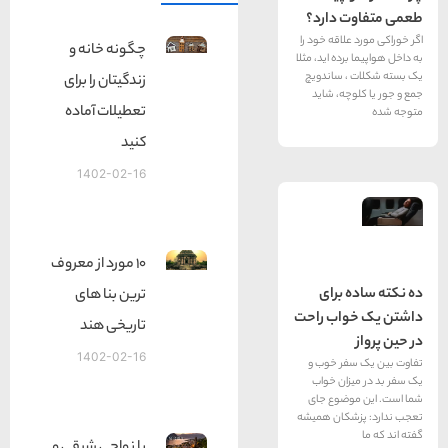
 دارد؟
لاقه خود را
چگونه خانه و
ده اید، مثلا
 ساندویچ
زندگیتان را برای
چه، شاید
تعطیلات آماده
کنید
1402-02-16
10 مورد از معروف
 برای
ترین بنا های
اب راحت
تاریخی هند
1402-02-16
فر خوب و
ان خواب
وضوع جای
شکان همیشه