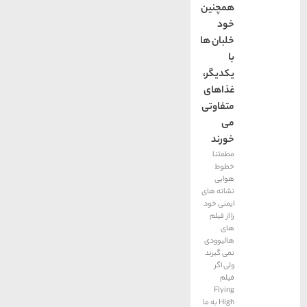
همچنین
خود
خلبان ها
با
یکدیگر،
غذاهای
متفاوتی
می
خورند
مطمئنا
خطوط
هوایی
نشانه های
ایمنی خود
را از فیلم
های
هالیوودی
نمی گیرند
ولی اگر
فیلم
Flying
High به ما