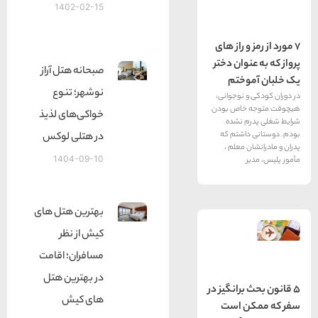
1402-02-15
و راز های
وان دختر
صبحانه هتل آراز
وختم
نوشهر؛ تنوع
 نوجوانی،
خاص بودن
خواکی‌های لذیذ
م نشده
اشتم که
در هتلی لوکس
 معلم ،
1404-09-10
بهترین هتل های
کیش از نظر
مسافران؛ اقامت
در بهترین هتل
برانگيز در
های کیش
ن است