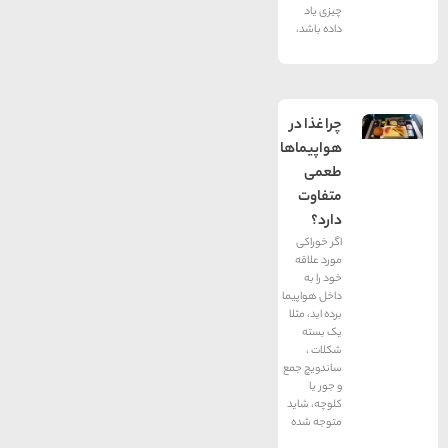
چیزی یاد
داده باشد،
چرا غذا در
هواپیماها
طعمی
متفاوت
دارد؟
اگر خوراکی
مورد علاقه
خود را به
داخل هواپیما
برده اید، مثلا
یک بسته
شکلات ،
ساندویچ جمع
و جور یا
کلوچه، شاید
متوجه شده