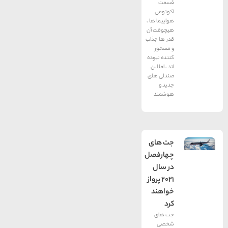
قسمت
اکونومی
هواپیما ها ،
هیچوقت آن
قدر ها جذاب
و مسحور
کننده نبوده
اند ، اما این
صندلی های
جدید و
هوشمند
جت های
چهارفصل
در سال
۲۰۲۱ پرواز
خواهند
کرد‍
جت های
شخصی