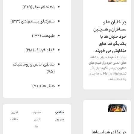
راهنمای سفر
(409)
سفرهای پیشنهادی
(133)
مچنین
طبیعت
(132)
با
های
غذا و خوراک
(218)
ورند
ایی نشانه
از فیلم های
مناطق خاص و رومانتیک
ند ولی اگر
(65)
فیلم Flying High به ما چیزی
هتل ها
(701)
منتخب
محبوب
آخرین
سردبیر
ترین
مقالات
ها
اپیماها