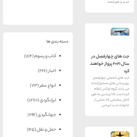
های
رزرو
رزرو
های
های
اصفهان
هتل
تبریز
هتل
مشهد
های
های
قشم
یزد
دسته بندی ها
آداب و رسوم
(184)
فصل در
۲۰ پرواز خواهند
اخبار
(266)
چهارفصل
سحورکننده
انواع سفر
(73)
کس اعلام
اسی به طور
ایرانگردی
(1,270)
بخشی از
باس
جهانگردی
(692)
حمل و نقل
(125)