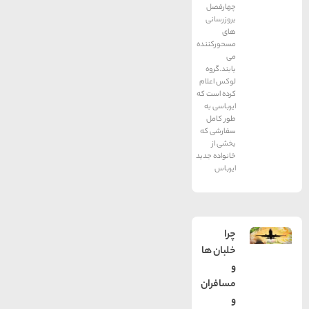
چهارفصل
بروزرسانی
های
مسحورکننده
می
یابند.گروه
لوکس اعلام
کرده است که
ایرباسی به
طور کامل
سفارشی که
بخشی از
خانواده جدید
ایرباس
چرا
خلبان ها
و
مسافران
و