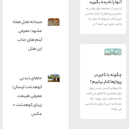
 بگيريد
رای رفتن به
ز كنار اساسی
به سفر به
صبحانه هتل هما 1
د؟ در
مشهد؛ معرفی
آیتم های جذاب
این هتل
 در
جاهای دیدنی
یاییم؟
کوهدشت لرستان؛
دن پرواز
اق می افتد.
معرفی طبیعت
چه مسافرت دور بروید٬ چه
روی بدشانسی
زیبای کوهدشت +
عکس