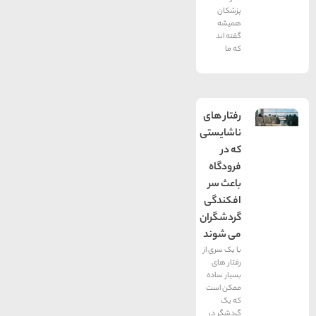
پزشکان
همیشه
گفته اند
که ما
رفتار های
ناشایستی
که در
فرودگاه
باعث سر
افکندگی
گردشگران
می شوند
با یک سری از
رفتار های
بسیار ساده
ممکن است
که یک
گردشگر در