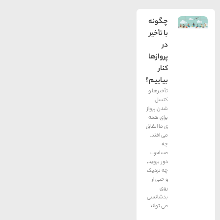
چگونه
با تأخیر
در
پروازها
کنار
بیاییم؟
تأخیرها و
کنسل
شدن پرواز
برای همه
ی ما اتفاق
می افتد.
چه
مسافرت
دور بروید٬
چه نزدیک
و حتی از
روی
بدشانسی
می تواند