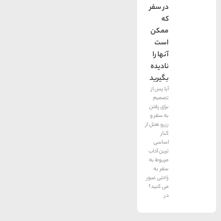
در سفر
كه
ممكن
است
آنها را
ناديده
بگيريد
آیا پس از
تصمیم
برای رفتن
به سفر و
رزرو هتل از
كنار
اساسی
ترین آداب
مربوط به
سفر به
راحتی عبور
می كنید؟
در