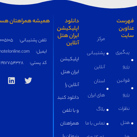
دانلود
همیشه همراهتان هستیم
اپلیکیشن
ایران هتل
مرکز
تلفن پشتیبانی:
05191005105
آنلاین
ایمیل:
supply@iranhotelonline.com
پشتیبانی
اپلیکیشن
کد پستی:
1917754328
آنلاین
ایران هتل
استان
آنلاین را
های ایران
دانلود کنید
بلاگ
و با تلفن
تماس با ما
همراهتان
رزروتان را