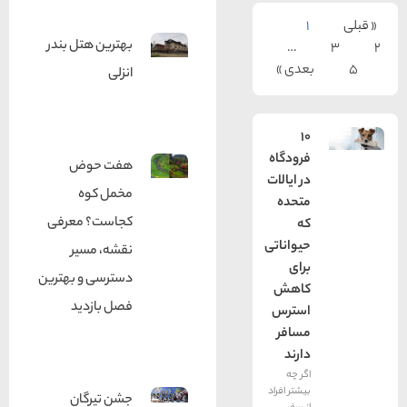
1
بهترین هتل بندر
…
بعدی »
انزلی
10
فرودگاه
هفت حوض
در ایالات
مخمل کوه
متحده
کجاست؟ معرفی
که
حیواناتی
نقشه، مسیر
برای
دسترسی و بهترین
کاهش
فصل بازدید
استرس
مسافر
دارند
اگر چه
بیشتر افراد
جشن تیرگان