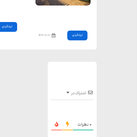
در زمان س
نباید در 
به اشتراک
سفری پر هیجان با تفریحات
آبی قشم!
ایرانگردی
ایرانگردی
۱۴۰۲-۱۱-۰۱
اشتراک در
0
نظرات