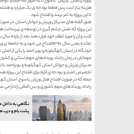
پروژه ی هتل “ورزش” یاسوج تا به امروز سه میلیارد تومان 
هزینه نیاز است پس قطعا بودجه ی یک میلیارد و هشتصد 
تا این پروژه به ثمر برسد و افتتاح شود.
طبق گفته های مدیرکل ورزش و جوانان استان، در صورتی 
این پروژه که نقش چشم گیری در توسعه ی زیرساخت ‌های
کنند و آن را مورد لطف خود قرار دهند بعد از یازده سال با
نمانده یعنی سال 1398افتتاح می شود و
خوابگاه در استان کهگیلویه و بویر احمد را یکی از اصلی 
مهمانان در زمان رخداد رویدادهای مهم استانی و کشوری
مدیرکل ورزش و جوانان استان کهگیلویه و بویراحمد با ای
تخصیص اعتبار و بودجه ی لازم برای افتتاح این پروژه هستی
جمله که در صورت افتتاح هتل ورزش یاسوج، استان کهگیل
رخداد رویدادهای مهم کشوری و بین المللی را دارا می ش
نگاهی به داخل مرت
پشت بام و درب ها