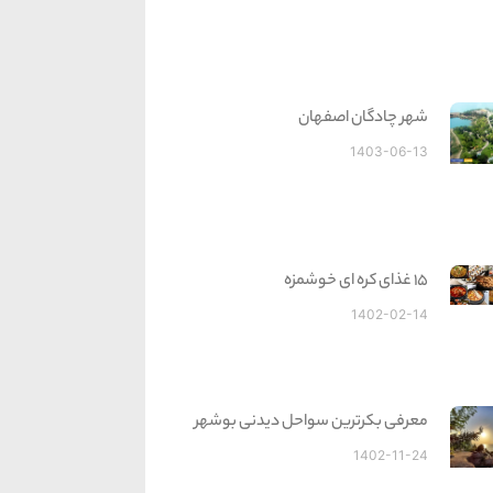
شهر چادگان اصفهان
1403-06-13
15 غذای کره ای خوشمزه
1402-02-14
معرفی بکرترین سواحل دیدنی بوشهر
1402-11-24