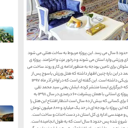
پروژه ی هتل “ورزش” یاسوج پروژه ای است که عمر آن به حدود 11 سال می رسد. این پروژه مربوط به ساخت هتلی می شود
ای ورزشی وارد استان می شوند و درخور عزت و احترامند. پروژه ی
ان برای تامین بودجه به منظور ادامه ی کار و روند ساخت می
مد در این باره چنین اظهار داشته که هتل ورزش یاسوج پس از
گذشت 11 سال از زمان آغاز خود تنها 60 درصد پیشرفت فیزیکی داشته است. این گفته ای است که در اواخر آذر ماه 1397
 خبرگزاری ایسنا منتشر کرده، ایشان یعنی سید محمد تقی
علوی هنگام بازدید از هتل ورزش یاسوج بیان کرده این پروژه ی استانی با همان پیشرفت 60 درصدی در سال 1398 به
رای کسانی که بیش از ده سال است انتظار افتتاح این هتل را
می کشند.. طبق ادامه ی اظهارات وی متوجه می شویم که این پروژه با بودجه ای در حد یک میلیارد و 800 میلیون تومان
 وسیله ی دفتر فنی و مهندسی اداره ی کل استان در دست احداث و ساخت است.
همان طور که اشاره شد کار احداث این پروژه از سال 1386 شروع شده پس حدود 11 سال است که به طول انجامیده است.