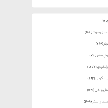
 ها
اب و رسوم
(184)
بار
(266)
واع سفر
(73)
رانگردی
(1,270)
انگردی
(692)
ل و نقل
(125)
هنمای سفر
(409)