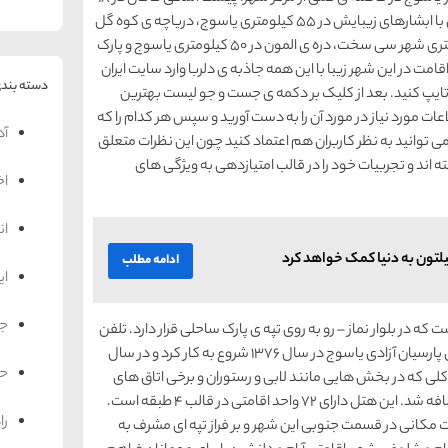
کیلومتری یاسوج و نزدیکی روستای کاکان، تنگ تامرادی با ابشارهای زیبایش در 55 کیلومتری یاسوج، دریاچه ی کوه گل
در میان کوهستان دنا در ۳۲ کیلومتری یاسوج و ۸ کیلومتری شهر سی ‌سخت، دره ی المون در 50 کیلومتری یاسوج و پارک
قامت در این شهر زیبا با این همه جاذبه ی دلربا وارد سایت ایران
دسته بندی
تایپ کنید. بعد از کلیک بر دکمه ی جست و جو لیست بهترین
اعات مورد نیاز در مورد آن را به دست آورید و سپس هر کدام را که
آد
 می توانید به نظر کاربران هم اعتماد کنید چون این نظرات متعلق
 اند و تجربیات خود را در قالب امتیازدهی به ویژگی های
اخ
ان
تون به دنیا کمک خواهد کرد
ادامه مطلب
ای
جه
ت که در بلوار نماز – رو به روی تپه ی پارک ساحلی قرار دارد. تلفن
تماس جهت رزرو این هتل 476233 – 021 می باشد. هتل پارسیان آزادی یاسوج در سال 1376 شروع به کار کرد و در سال
حم
ات کلی که در بخش هایی مانند لابی و رستوران و برخی اتاق های
هتل صورت گرفت تعدادی اتاق دیگر به این مجموعه اضافه شد. این هتل دارای 72 واحد اقامتی در قالب 4 طبقه است.
را
 مکانی در قسمت جنوبی این شهر و بر فراز تپه ای مشرف به