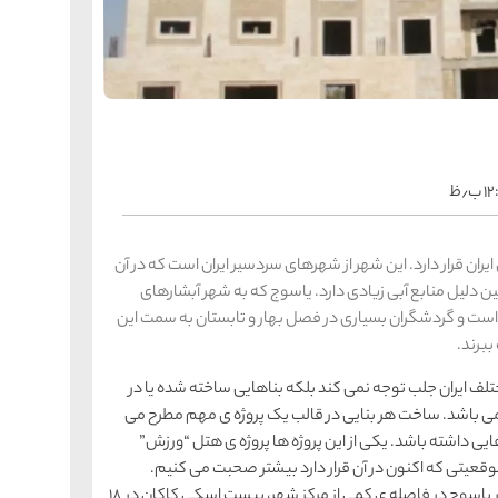
را
س
ک
کی
ه
ه
ک
ب٫ظ
را
س
شیر
ران قرار دارد. این شهر از شهرهای سردسیر ایران است که در آن
ر
ین دلیل منابع آبی زیادی دارد. یاسوج که به شهر آبشارهای
ه
ه
شی
ست و گردشگران بسیاری در فصل بهار و تابستان به سمت این
ببرند.
لف ایران جلب توجه نمی کند بلکه بناهایی ساخته شده یا در
را
س
باشد. ساخت هر بنایی در قالب یک پروژه ی مهم مطرح می
ق
قش
 داشته باشد. یکی از این پروژه ها پروژه ی هتل “ورزش”
ه
وقعیتی که اکنون در آن قرار دارد بیشتر صحبت می کنیم.
ه
ق
از جمله جاذبه های طبیعی شهر یاسوج می توان به ابشار یاسوج در فاصله ی کمی از مرکز شهر، پیست اسکی کاکان در ۱۸