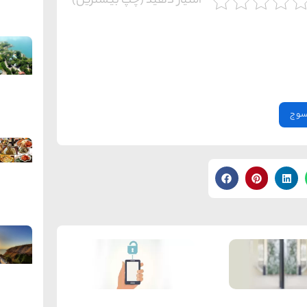
امتیاز دهید (چپ بیشترین)
سوج