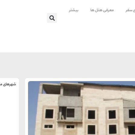
ی سفر
معرفی هتل ها
بیشتر
شهرهای من
را
س
تهر
ه
ه
ته