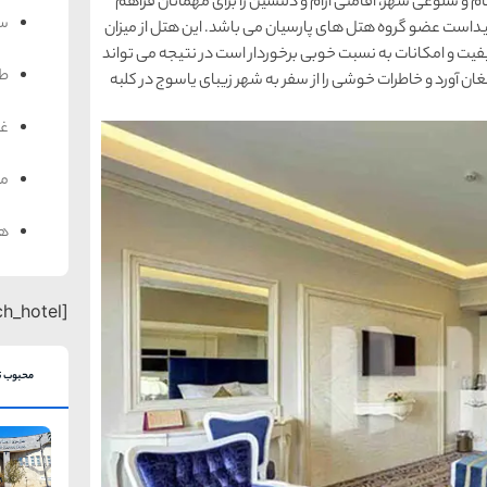
م و شلوغی شهر، اقامتی آرام و دلنشین را برای مهمانان فراهم
سف
پیداست عضو گروه هتل های پارسیان می باشد. این هتل از میزان
یت و امکانات به نسبت خوبی برخوردار است در نتیجه می تواند
ط
ان آورد و خاطرات خوشی را از سفر به شهر زیبای یاسوج در کلبه
غذ
من
هت
[search_hotel]
محبوب ت