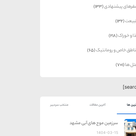
رهای پیشنهادی
(133)
بیعت
(132)
ا و خوراک
(218)
اطق خاص و رومانتیک
(65)
ل ها
(701)
رین ها
آخرین مقالات
منتخب سردبیر
سرزمین موج های آبی مشهد
1404-03-15