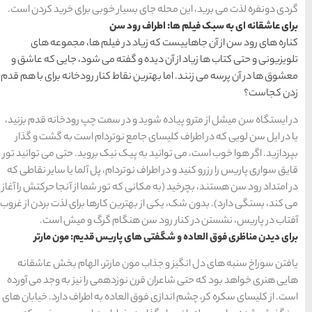
ار خوبی برای خرید کردن است.
راهنمای سفر
(409)
 سن
ر فیلم ها، مجموعه های
سفرهای پیشنهادی
(133)
گفته می شود، جایی که عاشق و
اط کنار رودخانه برای با هم قدم
طبیعت
(132)
غذا و خوراک
(218)
ر سمت چپ رودخانه قدم بزنید،
نوتردام است به گشت و گذار
مناطق خاص و رومانتیک
 نیک بروید. حتی می توانید تور
(65)
دام، پل آلما یا سایر نقاطی که
 تور شما از آنجا حرکتش را آغاز
هتل ها
(701)
ن کارها برای لذت بردن از غروب
گام گرگ و میش است.
اریس قدیم: مون مارتر
[search_hotel]
مارتر، الهام بخش عاشقانه
دهمی را نیز به وجد می آورده
محبوب
آخرین
منتخب
اده به اطراف دارد. خیابان های
ترین
مقالات
سردبیر