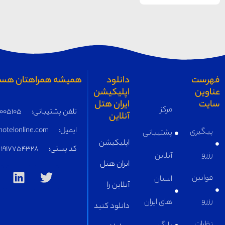
همیشه همراهتان هستیم
تلفن پشتیبانی:
05191005105
ایمیل:
supply@iranhotelonline.com
کد پستی:
1917754328