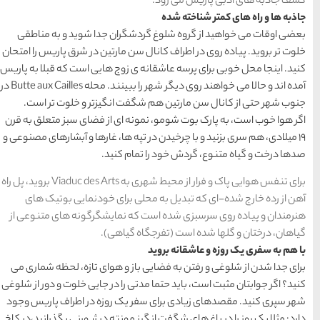
سواحل دیدنی بوشهر
1402-11-24
ران جدا شوید و به مناطقی
مارتین در شرق پاریس را امتحان
زوج هایی است که قبلا به پاریس
خلیج عربی یا خلیج
آمده اند و حالا می خواهند روی دیگر شهر را ببینند. محله Butte aux Cailles در
فارس؟
انگیزتر و خلوت تر است.
1402-12-20
ای از فضای سبز متعلق به قرن
 ها، غارها و آبشارهای مصنوعی و
کنید.
قوم کرمانج و کردهای
خراسان
برای تنفس هوایی پاک و فرار از محیط شهری به Viaduc des Arts بروید، پل راه
برای خودنمایی بوتیک های
1402-09-22
نمایشگرگونه های متنوعی از
سرزمین موج های آبی
یاهی).
مشهد
 و هوای تازه، لحظه شماری می
را در جایی خلوت و دور از شلوغی
ک روزه در اطراف پاریس وجود
شهر چادگان اصفهان
ونته در ژیورنی بگذرانید،در کاخ