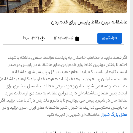
های
تهران
راهنمای
سفر به
کیش
۲:۴۱ ب٫ظ
کیش
رزرو
هتل
های
کیش
فرانسه سفری داشته باشید،
 عاشقانه در پاریس در صدر
کل، پاریس شهر عاشقانه
راهنمای
سفر به
هدفدار، برای کارهای عاشقانه)
شیراز
شیراز
حلات، پتانسیل بیشتری برای
رزرو
هتل
له، به تعدادی از محلات مورد
های
شیراز
 دلدارتان در آنجا قدم بزنید. اگر
نه های ایران، سری بزنید و در
نید.
راهنمای
راهنمای
راهنمای
سفر به
سفر به
سفر به
راهنمای
تبریز
مشهد
راهنمای
اصفهان
تبریز
مشهد
اصفهان
سفر به
سفر به
قشم
یزد
رزرو
رزرو
قشم
یزد
رزرو هتل
هتل
هتل