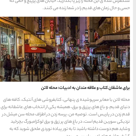
یابان های پرپیچ و خمی که
ها
 کنند.
سرزمین موج های آبی
مشهد
1404-03-15
شهر چادگان اصفهان
1403-06-13
له لاتن
15 غذای کره ای
ابفروشی های آنتیک، کافه های
خوشمزه
کی از انتخاب های عاشقانه برای
1402-02-14
ن در اطراف محله سن میشل در
و برق لوکزامبورگ بچرخید
معرفی بکرترین
ه نوردی ملحق شوید که به