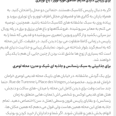
 تویلری
های
رزرو
رزرو
های
های
اصفهان
هتل
تبریز
هتل
مشهد
های
های
دو محل را امتحان کنید. به
قشم
یزد
 لوور و باغ تویلری بروید و
شته باشید. همچنین، توصیه
 های پرزرق و برق در پله رویال
پوشیده و قدیمی که شما را به
دسته بندی ها
نید. در حقیقت، کل این محله
آداب و رسوم
(184)
گر زیبایی و جذابیت دنیای قدیم
نین جایی، آن هم با یکدیگر،
اخبار
(266)
ک و مدرن: محله لومری
انواع سفر
(73)
ک محله قدیمی لومری خرامان
خرامان قدم بزنید، مخصوصا در Place des Vosges یا Rue de Turenne. حتما
ایرانگردی
(1,270)
ا میدان-های ساکت و دنجش،
هایی متعلق به زمان
جهانگردی
(692)
ل د سن) اختصاص دهید. تمام
می دهم که همین مکان ها،
حمل و نقل
(125)
ارتان از خرید کردن و بوتیک