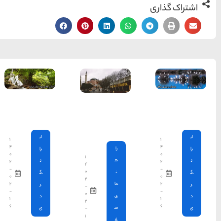
آبشارهای
بولا مازندران
ای
۱
۴
را
۰
۱
ن
۲
۴
-
۰
گ
۰
۲
۲
ر
-
-
۰
د
۱
۲
۶
ی
-
۱