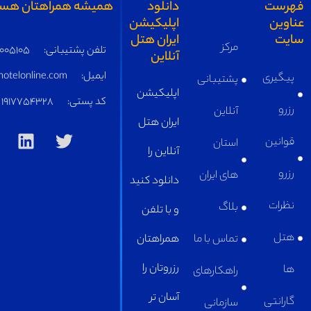
همیشه همراهتان هستیم
تلفن پشتیبانی:
05191005105
ایمیل:
supply@iranhotelonline.com
کد پستی:
1917754328