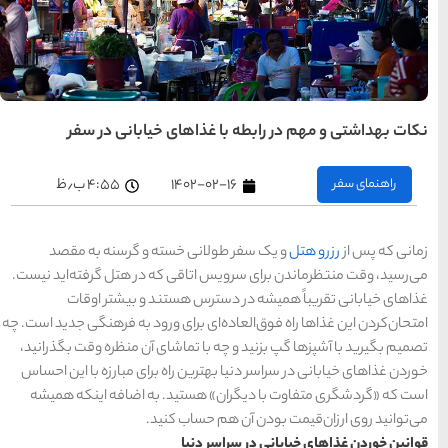
تهران
رزرو
هتل
های
تهران
راهنمای
ی خیابانی در سفر
سفر به
کیش
کیش
رزرو
۱
۴:۵۵ ب٫ظ
هتل
های
کیش
سته و گرسنه به مقصد
 که در هتل گرفته‌اید نیست.
راهنمای
سفر به
تند و بیشتر اوقات
شیراز
شیراز
ای ورود به فرهنگی جدید است. چه
رزرو
هتل
اشای آن منظره وقت بگذرانید،
های
شیراز
اه برای مبارزه با این احساس
. به اضافه اینکه همیشه
کنید.
راهنمای
راهنمای
راهنمای
سفر به
سفر به
سفر به
راهنمای
تبریز
مشهد
راهنمای
اصفهان
سفر به
سفر به