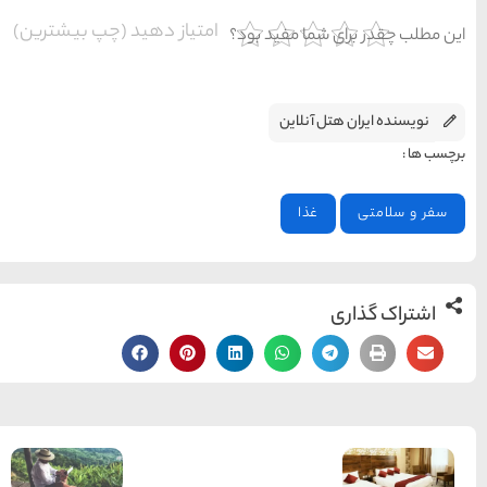
شهر چادگان اصفهان
یاز دهید (چپ بیشترین)
15 غذای کره ای
خوشمزه
معرفی بکرترین
سواحل دیدنی بوشهر
خلیج عربی یا خلیج
فارس؟
قوم کرمانج و کردهای