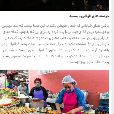
محبوب
آخرین
منتخب
ترین
مقالات
سردبیر
ها
 این معنا نیست که شما بهترین
سرزمین موج های آبی
. برای این که بفهمید کدام غذای
مشهد
عموم اعتماد کنید. اگر صفی
1404-03-15
یستید، مخصوصاً اگر افراد بومی
 افراد زیادی را پشت پیشخوان
ای آنجا به‌ سرعت تمام می‌شود
شهر چادگان اصفهان
1403-06-13
15 غذای کره ای
خوشمزه
1402-02-14