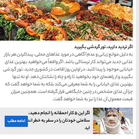
معرفی بکرترین
سواحل دیدنی بوشهر
1402-11-24
خلیج عربی یا خلیج
فارس؟
اهای محلی، پیداکردن هر بازار
1402-12-20
اقعاً می‌خواهید بهترین غذای
امت در کشوری جدید، تور گردشی
قوم کرمانج و کردهای
ا نشانتان دهد. او نه تنها
د بلکه به شما خواهد گفت که
خراسان
رفته است. همچنین میزان
1402-09-22
.
سرزمین موج های آبی
حمقانه را انجام دهید،
مشهد
 سفر به خطر انداخته
ادامه مطلب