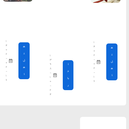
خراسان
5 توقع
اساسی
گردشگران
امروزی از یک
هتل
۱
۴
ه
۰
ت
۲
۱
-
۳
ل
۰
۹
۲
ه
۸
-
-
ا
۱
۱
۶
۰
-
۲
۴