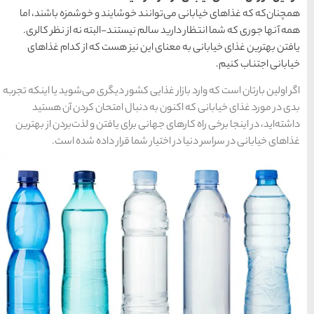
تبریز
مشهد
اصفهان
قشم
یزد
رزرو
رزرو
ایند و خوشمزه باشند، اما
قشم
یزد
رزرو هتل
هتل
هتل
های
رزرو
رزرو
های
های
ند-البته نه از نظر کالری.
اصفهان
هتل
تبریز
هتل
مشهد
های
های
ز هست که از کدام غذاهای
قشم
یزد
ر دیگری می‌شوید یا اینکه تجربه
 امتحان‌ کردن آن هستید
دسته بندی ها
ی یافتن و لذت‌بردن از بهترین
قرار داده شده است.
آداب و رسوم
(184)
اخبار
(266)
انواع سفر
(73)
ایرانگردی
(1,270)
جهانگردی
(692)