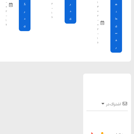
-
۲
گ
ها
۰
-
۲
ر
۱
-
۶
د
۱
سرزمین موج های آبی
۶
ی
مشهد
1404-03-15
شهر چادگان اصفهان
1403-06-13
15 غذای کره ای
خوشمزه
1402-02-14
معرفی بکرترین