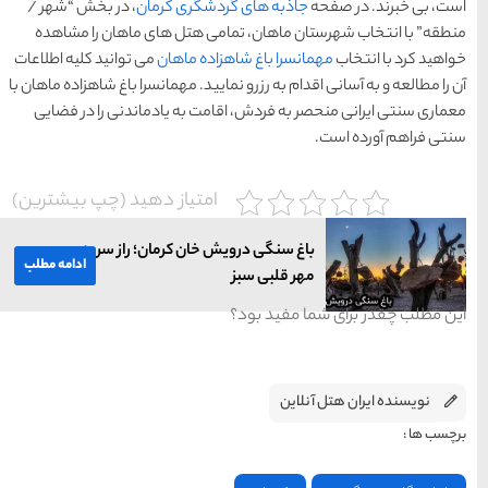
های
ی کرمان
، در بخش “شهر /
رزرو
رزرو
های
های
اصفهان
هتل
تبریز
هتل
مشهد
تل های ماهان را مشاهده
های
های
قشم
یزد
ماهان
می توانید کلیه اطلاعات
 مهمانسرا باغ شاهزاده ماهان با
ه یادماندنی را در فضایی
دسته بندی ها
یاز دهید (چپ بیشترین)
آداب و رسوم
(184)
 کرمان؛ راز سر به
اخبار
(266)
ادامه مطلب
انواع سفر
(73)
ایرانگردی
(1,270)
جهانگردی
(692)
حمل و نقل
(125)