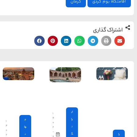
راهنمای سفر
(409)
سفرهای پیشنهادی
(133)
طبیعت
(132)
غذا و خوراک
(218)
مناطق خاص و رومانتیک
(65)
هتل ها
(701)
ده راهنمایی
گردشگری
مهم برای
سفر به نپال
[search_hotel]
۱
۴
ج
۱
۰
۴
ها
۲
محبوب
آخرین
منتخب
۰
-
ن
۲
ترین
مقالات
سردبیر
۰