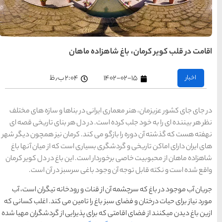
های
تهران
راهنمای
ماهان
سفر به
کیش
کیش
رزرو
هتل
۲:۰۴ ب٫ظ
های
کیش
 در بناها و سازه های مختلف
ر دل هر بنای تاریخی قصه ای
راهنمای
سفر به
ند. کرمان نیز همچون دیگر شهر
شیراز
شیراز
ری است که از میان آنها باغ
رزرو
هتل
ت. این باغ در دل کویر کرمان
های
شیراز
غی سرسبز در آن است.
 و رودخانه تیگران است، آب
راهنمای
راهنمای
راهنمای
سفر به
سفر به
ا تامین می کند. اغلب کسانی که
سفر به
راهنمای
تبریز
مشهد
راهنمای
اصفهان
تبریز
مشهد
اصفهان
سفر به
سفر به
 پذیرایی از گردشگران مهیا شده
قشم
یزد
رزرو
رزرو
قشم
یزد
رزرو هتل
هتل
هتل