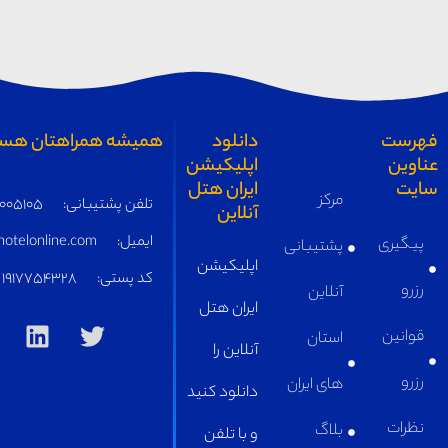
همیشه همراهتان هستیم
تلفن پشتیبانی:
05191005105
ایمیل:
supply@iranhotelonline.com
کد پستی:
1917754328