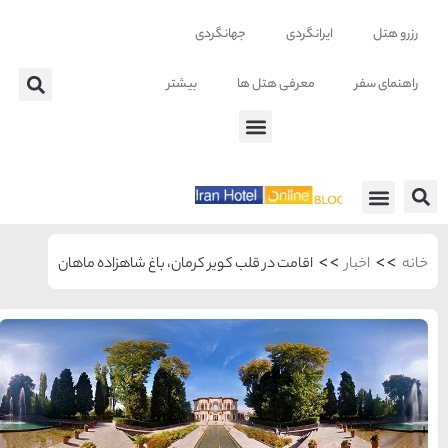
تر
، باغ شاهزاده ماهان
شهرهای منتخب ایران
راهنمای
سفر به
تهران
تهران
رزرو
هتل