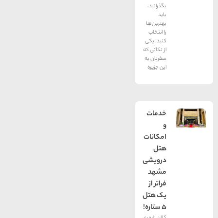
بگذرانید،
باید
بهترین‌ها
را انتخاب
کنید. یکی
از نکاتی که
سفرتان به
این جزیره
خدمات
و
امکانات
هتل
درویشی
مشهد
فراتر از
یک هتل
5 ستاره!
کلان شهری