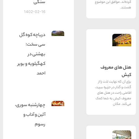
سنگی
این موضوع
1402-02-16
دریاچه کوه گل
سی سخت؛
بهشتی در
کهگیلویه و بویر
روف
احمد
ذت را از
ره ببرید،
هتل های
شما کمک
چهارشنبه سوری،
آئین و آداب و
رسوم