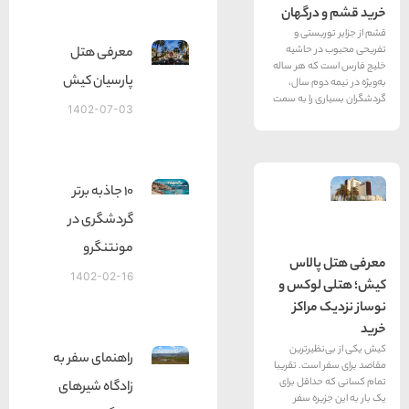
درگهان
یستی و
ر حاشیه
معرفی هتل
ه هر ساله
پارسیان کیش
وم سال،
 را به سمت
1402-07-03
10 جاذبه برتر
گردشگری در
مونتنگرو
الاس
1402-02-16
لوکس و
راکز
یرترین
راهنمای سفر به
ست. تقریبا
داقل برای
زادگاه شیرهای
ره سفر