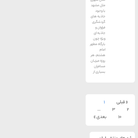
مثل مشهد
با وجود
جاذبه‌ های
گردشگری
فراوان و
جاذبه ای
ویژه چون
بارگاه مطهر
امام
هشتم، هر
روزه میزبان
مسافران
بسیاری از
1
…
بعدی »