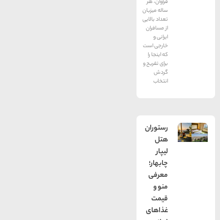
فراوان، هر
ساله میزبان
تعداد بالایی
از مسافران
ایرانی و
خارجی است
که اینجا را
برای تفریح و
گردش
انتخاب
رستوران
هتل
لیپار
چابهار؛
معرفی
منو و
قیمت
غذاهای