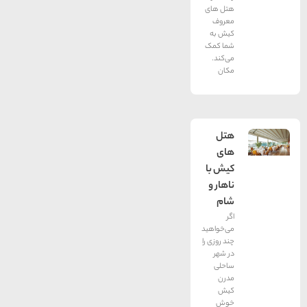
هتل های
معروف
کیش به
شما کمک
می‌کند.
مکان
هتل
های
کیش با
ناهار و
شام
اگر
می‌خواهید
چند روزی را
در شهر
ساحلی
مدرن
کیش
خوش