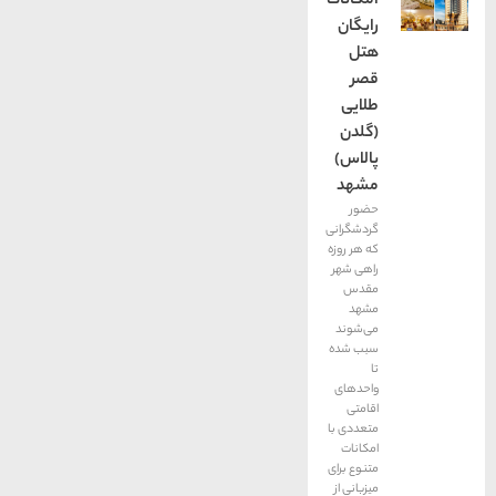
امکانات
رایگان
هتل
قصر
طلایی
(گلدن
پالاس)
مشهد
حضور
گردشگرانی
که هر روزه
راهی شهر
مقدس
مشهد
می‌شوند
سبب شده
تا
واحد‌های
اقامتی
متعددی با
امکانات
متنوع برای
میزبانی از