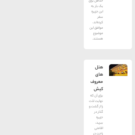
حداقل برای
یک بار به
این جزیره
سفر
کرده‌اند،
موافق این
موضوع
هستند.
هتل
های
معروف
کیش
برای آن که
نهایت لذت
را از گشت و
گذار در
جزیره
ببرید،
اقامتی
راحت در