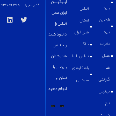
اپلیکیشن
کد پستی:
1917754328
آنلاین
ایران هتل
استان
آنلاین را
های ایران
دانلود کنید
بلاگ
و با تلفن
تماس با ما
همراهتان
رزروتان را
راهکارهای
آسان تر
سازمانی
انجام دهید