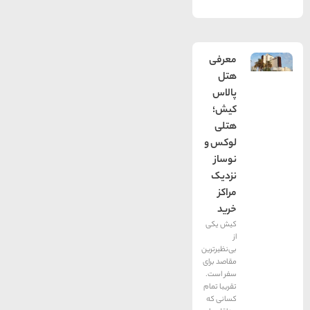
معرفی
هتل
پالاس
کیش؛
هتلی
لوکس و
نوساز
نزدیک
مراکز
خرید
کیش یکی
از
بی‌نظیرترین
مقاصد برای
سفر است.
تقریبا تمام
کسانی که