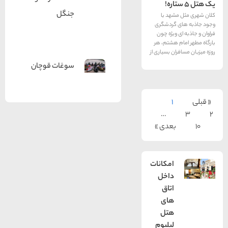
جنگل
شهد با
 گردشگری
 ویژه چون
 هشتم، هر
ان بسیاری از
سوغات قوچان
1
…
بعدی »
امکانات
داخل
اتاق
های
هتل
لیلیوم