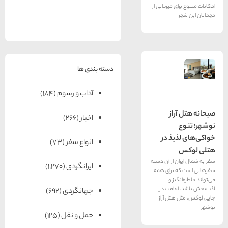
های
رزرو
رزرو
های
های
 میزبانی از
اصفهان
هتل
تبریز
هتل
مشهد
های
های
قشم
یزد
دسته بندی ها
آداب و رسوم
(184)
از
اخبار
(266)
یذ در
انواع سفر
(73)
 از آن دسته
ایرانگردی
(1,270)
 برای همه
یز و
قامت در
جهانگردی
(692)
تل آراز
حمل و نقل
(125)