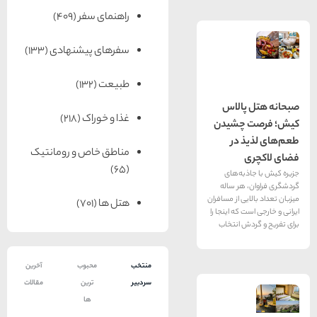
راهنمای سفر
(409)
سفرهای پیشنهادی
(133)
طبیعت
(132)
پالاس
غذا و خوراک
(218)
چشیدن
 در
مناطق خاص و رومانتیک
(65)
به‌های
 هر ساله
یی از مسافران
هتل ها
(701)
 که اینجا را
ش انتخاب
منتخب
محبوب
آخرین
سردبیر
ترین
مقالات
ها