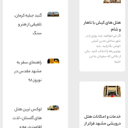
گنبد جبلیه کرمان،
با ناهار
تلفیقی از هنر و
سنگ
 روزی را در
ن کیش
ید
اب کنید. یکی
ن به این
راهنمای سفر به
مشهد مقدس در
نوروز 98
لوکس ترین هتل
انات هتل
های گلستان-لذت
فراتر از
اقامت در مه و