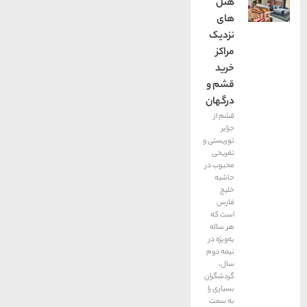
هتل
های
نزدیک
مراکز
خرید
قشم و
درگهان
قشم از
جزایر
توریستی و
تفریحی
محبوب در
حاشیه
خلیج
فارس
است که
هر ساله
به‌ویژه در
نیمه دوم
سال،
گردشگران
بسیاری را
به سمت