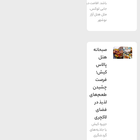
باشد. اقامت در
جایی لوکس،
مثل هتل آراز
نوشهر
صبحانه
هتل
پالاس
کیش؛
فرصت
چشیدن
طعم‌های
لذیذ در
فضای
لاکچری
جزیره کیش
با جاذبه‌های
گردشگری