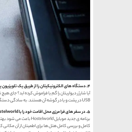
4. دستگاه های الکترونیکیتان را از طریق یک تلویزیون یا لپ تاپ شارژ کنید
آیا شارژر دیواریتان را گم یا فراموش کرده اید؟ جای هیچ
USB در پشت و یا در گوشه آن هستند. به سادگی دستگاه های الکترونیکیتان را روشن و آیکون شارژ باتری را تماشا کنید.
5. در سفر های فرا مرزی محل اقامت خود را با Hostelworld رزرو کنید
برنامه ی جدید موبایل orld
کامل و بررسی کامل هتل ها برای اطمینان از آن مکانی ک