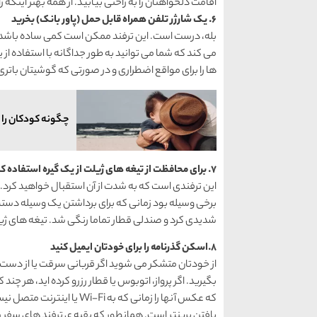
اقامت دلخواهتان را به راحتی بیابید. از همه بهتر اینکه 
6. یک شارژر تلفن همراه قابل حمل (پاور بانک) بخرید
بله، درست است. این ترفند ممکن است کمی ساده باشد ام
ها را برای مواقع اضطراری و در صورتی که گوشیتان باتری 
چگونه کودکان را د
7. برای محافظت از تیغه های ژیلت از یک گیره استفاده کنید
این ترفندی است که به شدت از آن استقبال خواهید کرد
برخی وسیله بود زمانی که برای برداشتن یک وسیله دستم 
شدیدی کرد و صندلی قطار تماما رنگی شد. تیغه های ژیلتت
8.اسکن گذرنامه را برای خودتان ایمیل کنید
از خودتان متشکر می شوید اگر قربانی سرقت یا از دست 
بگیرید. اگر پرواز، اتوبوس یا قطار رزرو کرده اید، هر چن
که عکس آنها را زمانی که به i
یافتن پرینتر است. همانطور که بقیه ی ترفند های سفر را 