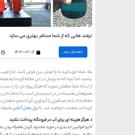
ترفند هایی که از شما مسافر بهتری می سازد
راهنمای سفر
۱۴۰۲-۰۲-۱۶
بله، شما حق دارید ما را خوش بین فرض کنید، ما را فریب 
بنامید، اما آنچه که ما برایتان در این مقاله آورده ایم ه
از اینکه شما مطمئن شوید که هرگز پرواز تان را از دست
همراهتان همیشه در در دسترستان است یا انجام دادن ی
مقاله 45 نکته مسافرتی را گردآوری کرده ایم و مط
کرده اید متعجب خواهید شد. با
ایران هتل آنلاین
همراه 
1. هرگز هزینه ای برای آب در فرودگاه پرداخت نکنید
اخیرا قوانین جدیدی در مورد محدود کردن همراه بردن بط
نظر می رسد که این بطری مهر و موم شده است یا نه، یک 