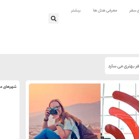
ی سفر
معرفی هتل ها
بیشتر
فر بهتری می سازد
شهرهای من
را
س
تهر
ه
ه
ته