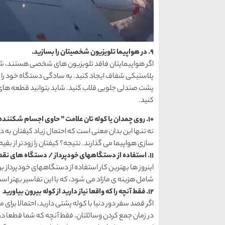
9. در هواپیما تلویزیون شخصیتان را بسازید.
اگر هواپیمایتان فاقد تلویزیون های شخصی هستند، شم
پلاستیکی شفاف ایجاد کنید. به سادگی دستگاه خود را وا
پشت صندلی جلویی قلاب کنید. شاید بتوانید قطعه های ف
کنید.
10. روی چمدان یا کوله تان علامت ” حاوی اجسام شکننده” آویزان کنید
نه تنها این بدان معنی است که احتمال زیاد کیفتان به
سازی هواپیما می گذارند. نتیجه؟ کیفتان را زودتر از بق
11. استفاده از دستگاههای خودپرداز / دستگاه های نقدی برای دریافت پول محلی
اینروز ها بهترین کار استفاده از دستگاههای خودپرداز 
شامل هزینه ی مازاد می شود، که با این تفاسیر بهتر اس
12. فقط آنچه را که واقعا نیاز دارید از کوله بیرون بیاورید
اگر قصد سفر دور دنیا با کوله پشتی دارید، احتمالا بر
در زمان جمع کردن وسائلتان، فقط آنچه که شما قطعا در هر