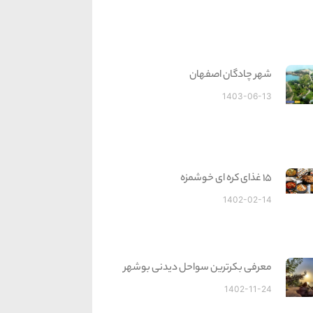
شهر چادگان اصفهان
1403-06-13
15 غذای کره ای خوشمزه
1402-02-14
معرفی بکرترین سواحل دیدنی بوشهر
1402-11-24