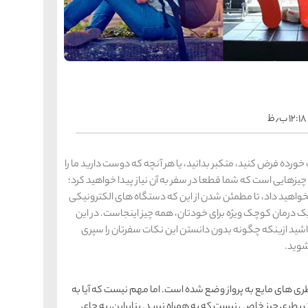
را
س
ک
کی
ه
ه
ک
۱۲:۱۸ ب٫ظ
را
س
شیر
خورده فرض کنید، متکبر بدانید، یا هر آنچه که دوست دارید ما را
ر
مه چیزهایی است که شما قطعا در سفر به آن نیاز پیدا خواهید کرد؛
ه
ه
شی
 نخواهید داد، تا مطمئن شدن از این که دستگاه های الکترونیکی
ک درمان کوچک ویژه برای خودتان، همه چیز اینجاست. در این
مئن باشید ازینکه چگونه بدون دانستن این نکات سفرتان را سپری
شوید.
را
س
ق
قش
ه
ری های مایع به پرواز وضع شده است. اما مهم نیست که آیا به
ه
ق
بطری چیز خاصی نیست که به همراه نبرید. بنابراین، به جای