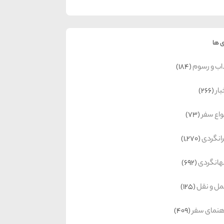
 ها
اب و رسوم
(184)
بار
(266)
واع سفر
(73)
رانگردی
(1,270)
انگردی
(692)
ل و نقل
(125)
هنمای سفر
(409)