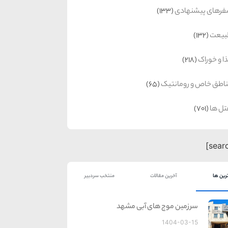
رهای پیشنهادی
(133)
بیعت
(132)
ا و خوراک
(218)
اطق خاص و رومانتیک
(65)
ل ها
(701)
رین ها
آخرین مقالات
منتخب سردبیر
سرزمین موج های آبی مشهد
1404-03-15