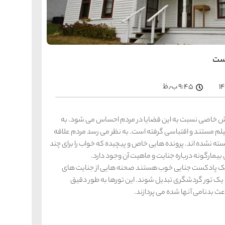
را
س
ک
کی
ه
ه
است
ک
۱
۹:۴۵ ب٫ظ
را
س
شیر
شش خاصی نسبت به این قضایا در مردم احساس می شود. به
ر
م مستند و اقتباسی گرفته است. به نظر می رسد مردم علاقه
ه
ه
شی
ته نشده اند. پرونده هایی خاص و پیچیده که خواب را برای چند
مارگونه درباره جنایت و ماهیت آن وجود دارد.
ظار یک پادکست جنایی خوب هستند صحنه هایی از جنایت های
ه یک تور گردشگری تبدیل شوند. این تورها به طور دقیق
را
س
ق
اعث بدنامی آنها شده می پردازند.
قش
ه
ه
ق