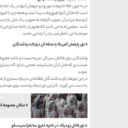
در 10 جون 1912 خانواده مور و دو مهمان آنها در
است که قاتل آنها هیچ وقت پیدا نشد و همه چیز تا امروز
(توسط تبر) در آن صورت گرفته به صورت یک متل باز است 
کنند. بعضی ادعا می کنند که هنوز در خانه صدای این ا
مردم به این خاطر شب را در آنجا می مانند.
9 تور پارلمان آمریکا یا ملکه آن درایالت واشنگتن
واشنگتن برای قاتلان سریالی غریبه نیست و شاید معروفت
مستندی که قبل از آن منتشرشد تعجبی ندارد که بسیاری
شوند.
در این تورها بازدیدکنندگان اطلاعاتی درباره بسیاری از ق
به دست می آورند. کار این تور ایجاد وحشت برای مردم نی
7 مکان ممنوعه که هیچ وقت نمی توانید بازدید کنید
8 تور قاتل زودیاک در ناحیه خلیج سانفرانسیسکو