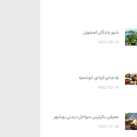
شهر چادگان اصفهان
1403-06-13
15 غذای کره ای خوشمزه
1402-02-14
معرفی بکرترین سواحل دیدنی بوشهر
1402-11-24