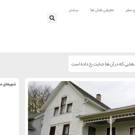
ی سفر
معرفی هتل ها
بیشتر
ن هایی که در آن ها جنایت رخ داده است
شهرهای من
را
س
تهر
ه
ه
ته