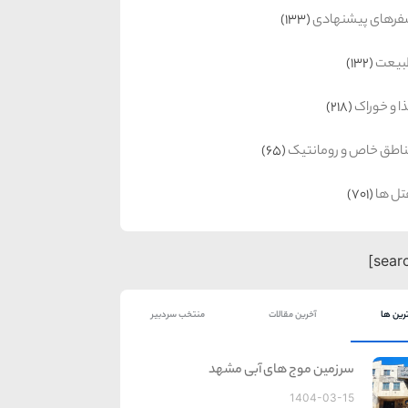
رهای پیشنهادی
(133)
بیعت
(132)
ا و خوراک
(218)
اطق خاص و رومانتیک
(65)
ل ها
(701)
رین ها
آخرین مقالات
منتخب سردبیر
سرزمین موج های آبی مشهد
1404-03-15