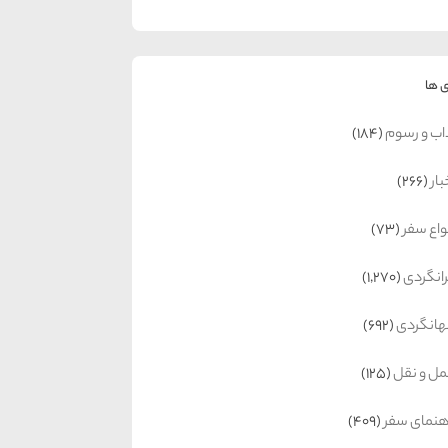
 ها
اب و رسوم
(184)
بار
(266)
واع سفر
(73)
رانگردی
(1,270)
انگردی
(692)
ل و نقل
(125)
هنمای سفر
(409)