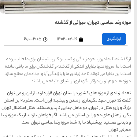
های
تهران
راهنمای
سفر به
کیش
۲:۰۵ ب٫ظ
کیش
رزرو
هتل
های
کیش
ر پیشینیان برای ما جالب بوده
و گذشتگان برای ما باقی مانده
ندگی آبا و اجدادمان مطلع سازد.
راهنمای
یقه می باشند.
سفر به
شیراز
شیراز
رزرو
رار دارند. از این رو می توان
هتل
های
 ایران است. سفر به این استان
شیراز
پذیر هستند. هتل استقلال تهران
 خواهان بازدید از یک موزه زیبا
راهنمای
راهنمای
راهنمای
ا عباسی تهران است.
سفر به
سفر به
سفر به
راهنمای
تبریز
مشهد
راهنمای
اصفهان
تبریز
مشهد
اصفهان
سفر به
سفر به
قشم
یزد
رزرو
رزرو
قشم
یزد
رزرو هتل
هتل
هتل