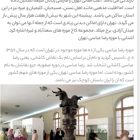
ی زبانان شیعه تشکیل داده
راهنمای سفر
(409)
ان، کلیمیان و غیره نیز در این
بیش از هفت هزار سال پیش باز
سفرهای پیشنهادی
(133)
که از جمله آنها می توان به
 سعدآباد و غیره اشاره کرد.
طبیعت
(132)
موزه رضا عباسی یکی از ده ها موزه موجود در تهران است که در سال ۱۳۵۶
غذا و خوراک
(218)
 نقاش کاشانی، یعنی رضا
ه صفویه، جزو نقاشان به نام
مناطق خاص و رومانتیک
یکی از موزه های مهم کشور
(65)
.
هتل ها
(701)
[search_hotel]
محبوب
آخرین
منتخب
ترین
مقالات
سردبیر