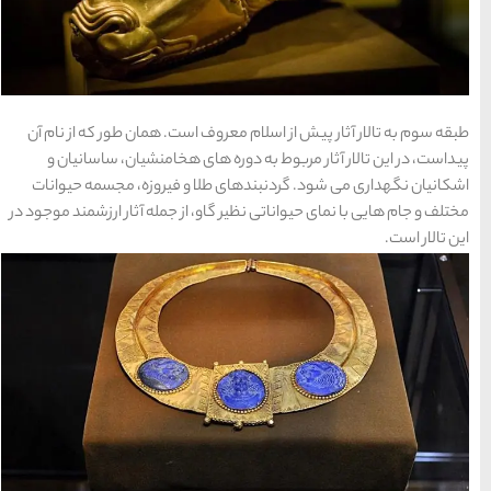
سواحل دیدنی بوشهر
1402-11-24
خلیج عربی یا خلیج
است. همان طور که از نام آن
فارس؟
ی هخامنشیان، ساسانیان و
1402-12-20
 و فیروزه، مجسمه حیوانات
از جمله آثار ارزشمند موجود در
قوم کرمانج و کردهای
خراسان
1402-09-22
سرزمین موج های آبی
مشهد
شهر چادگان اصفهان