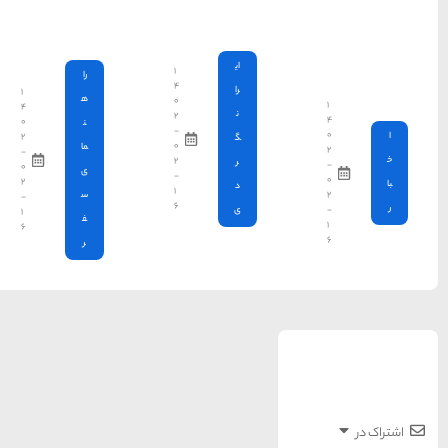
پوشش می
دهند؟
۱
را
۴
۱
ه
۰
۴
۲
۰
ن
-
۲
۰
ما
-
۲
۰
ی
-
۲
۱
س
-
۶
۱
ف
۶
ر