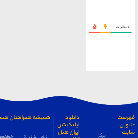
همیشه همراهتان هستیم
تلفن پشتیبانی:
05191005105