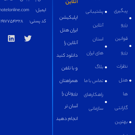
ایمیل:
supply@iranhotelonline.com
کد پستی:
1917754328