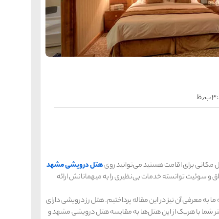
را
س
ک
کی
ه
ه
ک
ب٫ظ
را
س
شیر
ر
ه
ه
شی
بال مکانی برای اقامت هستید می‌توانید روی
هتل درویشی مشهد
ی باز کنید. این هتل با ۲۳ طبقه و ۲۲۳ باب اتاق و سوئیت توانسته خدمات بی‌نظیری را به میهمانانش ارائه
را
س
ق
قش
ا به معرفی آن نیز در این مقاله پرداختیم. هتل رز درویشی دارای
ه
ه
نایی بیشتر شما با هریک از این هتل‌ها به مقایسه هتل درویشی مشهد و
ق