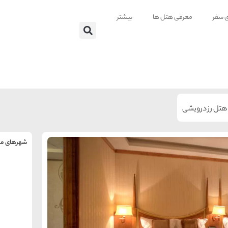
ی سفر
معرفی هتل ها
بیشتر
هتل رز درویشی
شهرهای من
را
س
تهر
ه
ه
ته