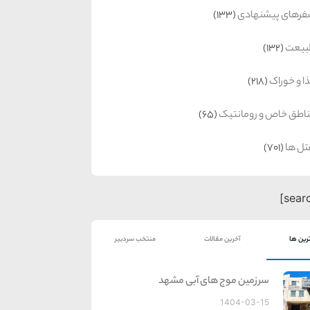
رهای پیشنهادی
(133)
بیعت
(132)
ا و خوراک
(218)
اطق خاص و رومانتیک
(65)
ل ها
(701)
رین ها
آخرین مقالات
منتخب سردبیر
سرزمین موج های آبی مشهد
1404-03-15