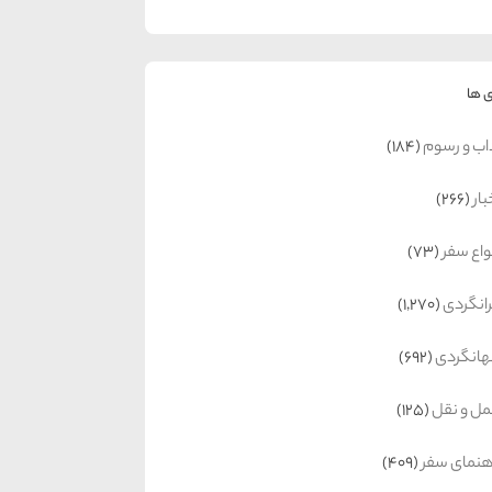
 ها
اب و رسوم
(184)
بار
(266)
واع سفر
(73)
رانگردی
(1,270)
انگردی
(692)
ل و نقل
(125)
هنمای سفر
(409)