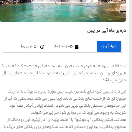
های
تهران
راهنمای
سفر به
کیش
کیش
رزرو
هتل
۴:۵۲ ب٫ظ
های
کیش
شما معرفی خواهیم کرد که به رنگ
صورت پلکانی در تمام طول سال
راهنمای
سفر به
شیراز
شیراز
رزرو
ر دارد و یک رودخانه به رنگ
هتل
های
شیراز
ور می کند. همانطور که آب از
داد زیادی آبشار کف آلود
یر می شوند.
راهنمای
راهنمای
راهنمای
سفر به
سفر به
ی” در ترکیه، این رودخانه از
سفر به
راهنمای
تبریز
مشهد
راهنمای
اصفهان
تبریز
مشهد
اصفهان
سفر به
سفر به
های روی پلکان های بزرگ یا
قشم
یزد
رزرو
رزرو
قشم
یزد
رزرو هتل
هتل
هتل