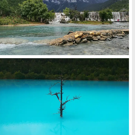
راهنمای سفر
(409)
سفرهای پیشنهادی
(133)
طبیعت
(132)
غذا و خوراک
(218)
مناطق خاص و رومانتیک
(65)
هتل ها
(701)
[search_hotel]
محبوب
آخرین
منتخب
ترین
مقالات
سردبیر