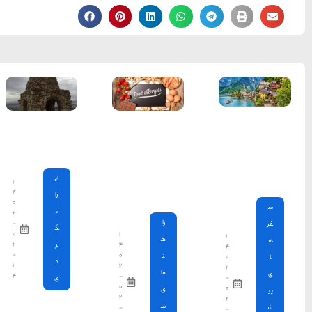
سواحل دیدنی بوشهر
1402-11-24
خلیج عربی یا خلیج
فارس؟
1402-12-20
گهواره دید
در شیراز
قوم کرمانج و کردهای
خراسان
ای
۱
۴
را
1402-09-22
۰
ن
۲
-
سرزمین موج های آبی
گ
۰
۱
۲
۴
ر
مشهد
-
۰
د
۱
۲
۴
-
ی
۰
شهر چادگان اصفهان
۲
-