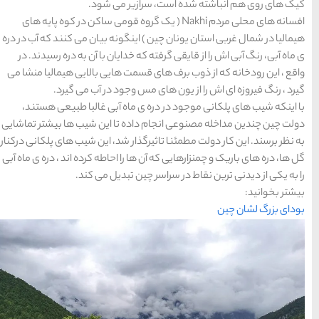
های
 می شود.
رزرو
رزرو
های
های
اصفهان
هتل
تبریز
هتل
مشهد
Nakh ( یک گروه قومی ساکن در کوه پایه های
های
های
قشم
یزد
ونه بیان می کنند که آب در دره
یان با آن به دره رسیدند. در
هایی بالایی هیمالیا منشا می
ود در آب می گیرد.
دسته بندی ها
ه آبی غالبا طبیعی هستند،
تا این شیب ها بیشتر تماشایی
آداب و رسوم
(184)
 شد، این شیب های پلکانی درکنار
 احاطه کرده اند ، دره ی ماه آبی
اخبار
(266)
بدیل می کند.
انواع سفر
(73)
ایرانگردی
(1,270)
جهانگردی
(692)
حمل و نقل
(125)