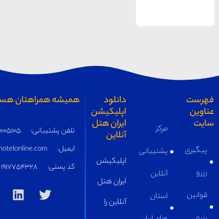
همیشه همراهتان هستیم
تلفن پشتیبانی:
05191005105
ایمیل:
supply@iranhotelonline.com
کد پستی:
1917754328