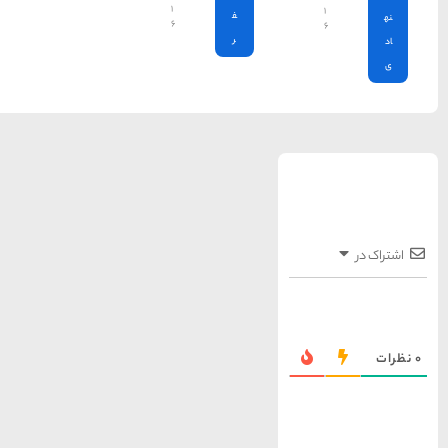
۱
۶
15 غذای کره ای
خوشمزه
معرفی بکرترین
سواحل دیدنی بوشهر
خلیج عربی یا خلیج
فارس؟
قوم کرمانج و کردهای
خراسان