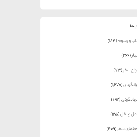
 ها
اب و رسوم
(184)
بار
(266)
واع سفر
(73)
رانگردی
(1,270)
انگردی
(692)
ل و نقل
(125)
هنمای سفر
(409)