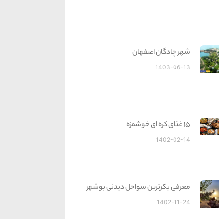
شهر چادگان اصفهان
1403-06-13
15 غذای کره ای خوشمزه
1402-02-14
معرفی بکرترین سواحل دیدنی بوشهر
1402-11-24