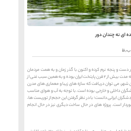
را
س
ک
کی
ه
ه
ده ای نه چندان دور
ک
را
س
شیر
ر دست و پنجه نرم کرده و اکنون با گذر زمان و به همت مردمان
ر
شریفش به خوبی قد علم کرده است. تبریز در گذشته به مدت بیش از 2 قرن پایتخت ایران بوده و به همین سبب غنی از
ه
ه
شی
ین شهر، می توان دریافت که سازه های زیبا و معماری های مدرن
شگران داخلی و خارجی بوده است. با توجه به آب و هوای مناسب
ردشگران ایرانی دانست؛ با در نظر گرفتن این حجم از توریست ها،
خوردار است. پروژه های در حال ساخت دیگری نیز در حال انجام
را
س
ق
قش
ه
ه
ق