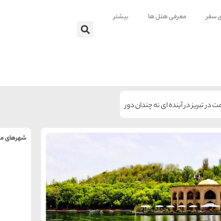
ی سفر
معرفی هتل ها
بیشتر
 در تبریز در آینده ای نه چندان دور
شهرهای من
را
س
تهر
ه
ه
ته