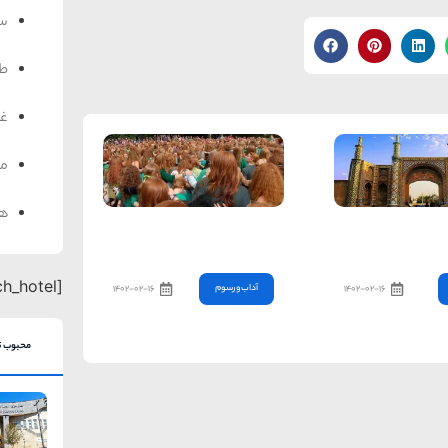
سف
ط
غذ
من
هت
 تاریخی قزوین
جشنواره مو قرمزها در هلند
[search_hotel]
آداب و رسوم
۱۴۰۲-۰۲-۱۶
۱۴۰۲-۰۲-۱۶
محبوب ت