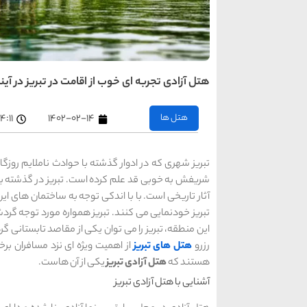
هتل آزادی تجربه ای خوب از اقامت در تبریز در آین
هتل ها
۱۴۰۲-۰۲-۱۴
۴:۱۱ ب٫ظ
تبریز شهری که در ادوار گذشته با حوادث ناملایم روزگا
آثار تاریخی است. با با اندکی توجه به ساختمان های ا
تبریز خودنمایی می کنند. تبریز همواره مورد توجه گرد
این منطقه، تبریز را می توان یکی از مقاصد تابستانی گ
رزرو
هتل های تبریز
از اهمیت ویژه ای نزد مسافران بر
هستند که
هتل آزادی تبریز
یکی از آن هاست.
آشنایی با هتل آزادی تبریز