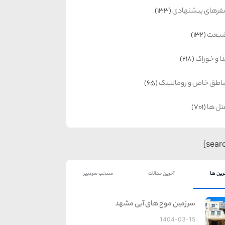
رهای پیشنهادی
(133)
بیعت
(132)
ا و خوراک
(218)
اطق خاص و رومانتیک
(65)
ل ها
(701)
رین ها
آخرین مقالات
منتخب سردبیر
سرزمین موج های آبی مشهد
1404-03-15