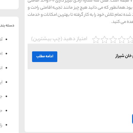
هتل آزادی در محل سابق سینما آزادی بنا شده و دارای 7 طبقه است. هتل سه ستاره آزادی تبریز دارای 30 واحد اقامتی
ود.همانطور که می دانید هیچ چیز مانند تجربه اقامتی راحت و
شده تمام تلاش خود را به کار گرفته تا بهترین امکانات و خدمات
هده می کنید.
دسته بندی
امتیاز دهید (چپ بیشترین)
آد
اخ
ادامه مطلب
ان
ای
جه
حم
را