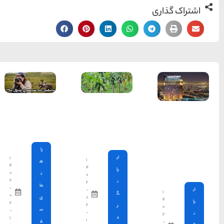
بهترین
دوربین ها
برای سافاری
را
۱
۱
ه
۴
۴
۰
ن
۰
۲
۲
ما
-
-
۰
۰
ی
۲
۲
س
-
-
۱
۱
ف