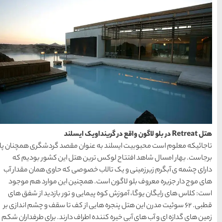
حمل و نقل
(125)
راهنمای سفر
(409)
سفرهای پیشنهادی
(133)
طبیعت
(132)
غذا و خوراک
(218)
مناطق خاص و رومانتیک
(65)
نوان مقصد گردشگری همچنان پا
هتل ها
(701)
ن هتل این کشور بودیم که
صوصی که حاوی همان مقدار آب
همچنین این موارد هم موجود
[search_hotel]
یی و تور بازدید از شفق های
یی از کف تا سقف و چشم اندازی بر
طراف دارند. برای طرفداران شکم