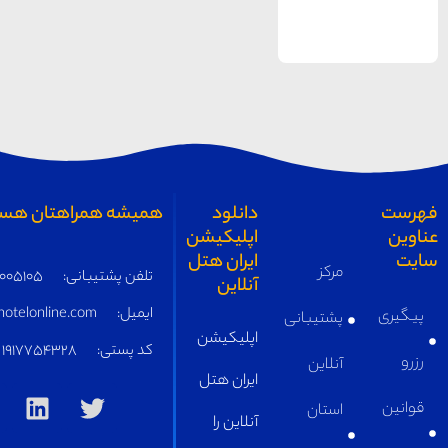
همیشه همراهتان هستیم
تلفن پشتیبانی:
05191005105
ایمیل:
supply@iranhotelonline.com
کد پستی:
1917754328