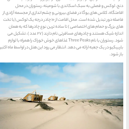
معرفی بکرترین
ینه، رستوران در محل
سواحل دیدنی بوشهر
شم اندازی از مجسمه آزادی از
1402-11-24
فاصله دور تبدیل شده است. محل اقامت از 10 چادر درجه یک لوکس (با تخت
ن نوع چادرها که به همان
اندازه شیک هستند و چادرهای مسافرتی نام دارند (27 عدد )، تشکیل می
خلیج عربی یا خلیج
 Three Peaks غذاهای خوش خوراک را همراه با لوازم
فارس؟
رود این هتل در اواسط ماه اکتبر
1402-12-20
قوم کرمانج و کردهای
خراسان
1402-09-22
سرزمین موج های آبی
مشهد