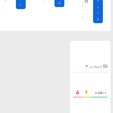
۶
۶
ر