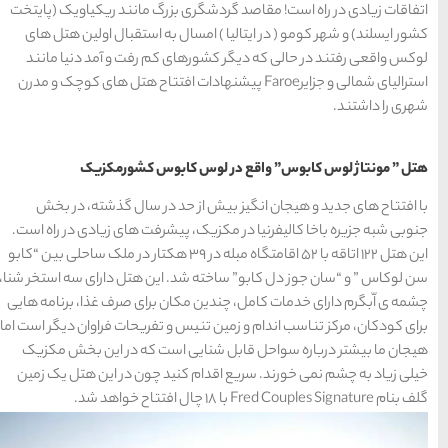
تبریز
مشهد
اصفهان
بزرگ مانند ریکیاویک (پایتخت
قشم
یزد
رزرو
رزرو
قشم
یزد
رزرو هتل
هتل
هتل
های
ل به استقبال اولین هتل های
رزرو
رزرو
های
های
اصفهان
هتل
تبریز
هتل
مشهد
 کم رفت و آمد دنیا مانند
های
های
قشم
یزد
Faroe پیشنهادات افتتاح هتل های کوچک و مدرن
دسته بندی ها
ابوس کشورمکزیک
د در سال گذشته، در بخش
آداب و رسوم
(184)
یشرفت های زیادی در راه است.
هتل 122 اتاقه با 52 اقامتگاه مبله در 39 هکتار در ملک ساحلی بین “کابو
اخبار
(266)
 این هتل دارای سه استخر شنا،
ن برای صرف غذا، برنامه هایی
انواع سفر
(73)
و تفریحات فراوان دیگر است اما
است که در این بخش مکزیک
ایرانگردی
(1,270)
نید چون در این هتل یک زمین
جهانگردی
(692)