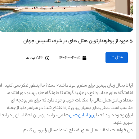
تهران
رزرو
هتل
های
تهران
راهنمای
سفر به
کیش
کیش
رزرو
هتل
۲:۲۲ ب٫ظ
های
کیش
است؟ ما اینطور فکر نمی کنیم. از
راهنمای
سفر به
وتگاه های پرت و دور افتاده،
شیراز
شیراز
ارد که برای هر بودجه ای
رزرو
هتل
 شده در سراسر دنیا از جمله
های
شیراز
انید بهترین لحظاتتان را در انجا
ل را بررسی کنیم .
راهنمای
راهنمای
راهنمای
سفر به
سفر به
سفر به
راهنمای
تبریز
مشهد
راهنمای
اصفهان
سفر به
سفر به