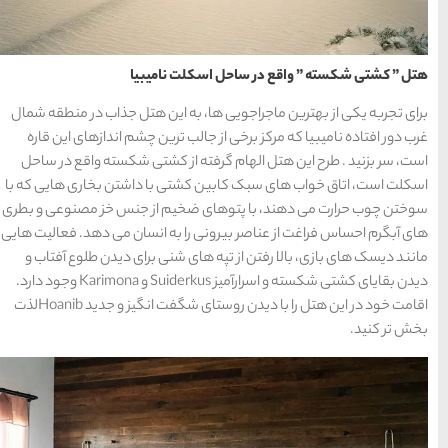
شهر چادگان اصفهان
نامیبیا
15 غذای کره ای
 این هتل جذاب در منطقه شمال
ترین چشم اندازهای این قاره
خوشمزه
ز کشتی شکسته واقع در ساحل
 با داشتن بخاری هایی که با
یم از جنس خز مصنوعی و بطری
معرفی بکرترین
به انسان می دهد. فعالیت هایی
سواحل دیدنی بوشهر
نی برای دیدن طلوع آفتاب و
دیدن بقایای کشتی شکسته و اسرارآمیز Suiderkus و Karimona وجود دارد.
اقامت خود در این هتل را با دیدن روستای شگفت انگیز و جدید Hoanibلذت
خلیج عربی یا خلیج
فارس؟
قوم کرمانج و کردهای