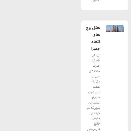
اختیار
هتل برج
های
اتحاد
جمیرا
ابوظبی
پایتخت
امارات
متحده ی
عربی و
یکی از
هفت
امیرنشین
های آن
است، این
شهر که در
کرانه ی
جنوبی
خلیج
فارس قرار