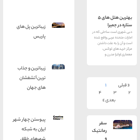
بهترین هتل های 5
ا
زیباترین پل های
احلی که در
پاریس
ی واقع شده
لت داشتن
وکس،
ن و
زیباترین و جذاب
ترین آتشفشان
1
های جهان
4
ی »
پیوستن چهار شهر
سفر
ایران به شبکه
رمانتیک
و
شهرهای خلاق