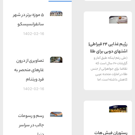
5 موزه برتر در شهر
سانفرانسیسكو
1402-02-16
رژیم غذایی 24 قیراطی|
برای طلا
ق آمار و
تصاویری از درون
 سال است كه
اتی از جنس
غارهای منحصر به
ده عربی
فرد ویتنام
، اما
1402-02-16
رسم و رسومات
جالب در سراسر
ش هات