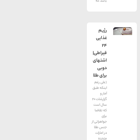
باشد که
رژیم
غذایی
24
قیراطی|
اشتهای
دوبی
برای طلا
(علی رغم
اینكه طبق
آمار و
گزارشات 20
سال است
كه تقاضا
برای
جواهراتی از
جنس طلا
در امارات
متحده