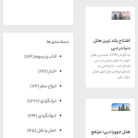
های
رزرو
رزرو
های
های
اصفهان
هتل
تبریز
هتل
مشهد
های
های
قشم
یزد
رین هتل
دسته بندی ها
زارش CNN،‌ بلندترین هتل
آداب و رسوم
(184)
ی در دبی
فاعی به
اخبار
(266)
از شهر. هتل
انواع سفر
(73)
ایرانگردی
(1,270)
جهانگردی
(692)
حمل و نقل
(125)
ی؛ مرتفع