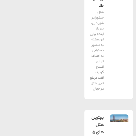
طلا
هتل
جیفورا در
شهر دبی،
پس از
اینكه اوایل
این هفته
به منظور
دستیابی
به اهداف
تجاری
افتتاح
گردید،
لقب مرتفع
ترین هتل
در جهان
بهترین
هتل
های 5