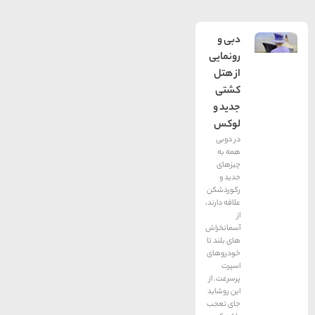
دبی و
رونمایی
از هتل
کشتی
جدید و
لوکس
در دوبی
همه به
چیزهای
جدید و
رکوردشکن
علاقه دارند،
از
آسمانخراش
های بلند تا
خودروهای
اسپرت
پرسرعت. از
این روشاید
جای تعجب