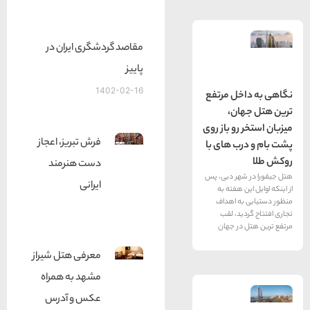
مقاصد گردشگری ایران در
پاییز
1402-02-16
ل مرتفع
ان،
رو باز روی
فرش تبریز، اعجاز
ب های با
دست هنرمند
هر دبی، پس
ایرانی
 هفته به
ه اهداف
ید، لقب
در جهان
معرفی هتل شیراز
مشهد به همراه
عکس و آدرس