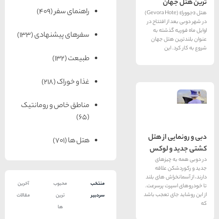
ان
راهنمای سفر
(409)
هتل «جوورا» (Gevora Hote)
ز افتتاح در
گذشته به
سفرهای پیشنهادی
(133)
هتل جهان
این
طبیعت
(132)
غذا و خوراک
(218)
مناطق خاص و رومانتیک
(65)
 از هتل
هتل ها
(701)
و لوکس
چیزهای
 علاقه
اش های بلند
منتخب
محبوب
آخرین
رت پرسرعت.
ی تعجب باشد
سردبیر
ترین
مقالات
ها