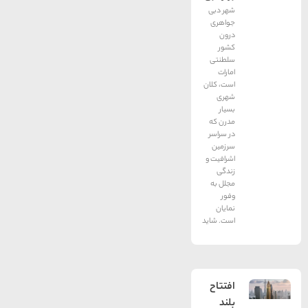
شهر دبی
جواهری
درون
کشور
سلطنتی
امارات
است، کلان
شهری
بسیار
مدرن که
در سراسر
سرزمین
اشرافیت و
زندگی
مجلل به
وفور
نمایان
است. شاید
افتتاح
بلند