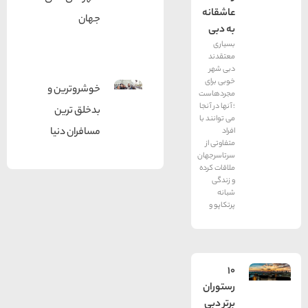
عاشقانه
جهان
به دبی
بسیاری
معتقدند
دبی شهر
خوبی برای
خوشروترین و
مجردهاست
؛ آنها در آنجا
بدخلق ترین
می توانند با
مسافران دنیا
افراد
متفاوتی از
سرتاسرجهان
ملاقات کرده
و زندگی
شبانه
پرتکاپو و
10
رستوران
برتر دبی