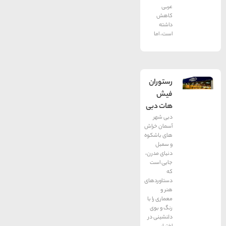
عربی
كاهش
داشته
است، اما
رستوران
فیش
هات دبی
دبی شهر
آسمان خراش
های باشکوه
و سمبل
دنیای مدرن،
جایی است
که
دستاوردهای
هنر و
معماری را با
رنگ و بوی
دلنشینی در