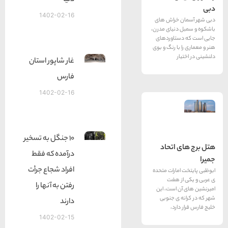
دنیا
1402-02-16
خراش های
نیای مدرن،
تاوردهای
ا رنگ و بوی
غار شاپور استان
فارس
1402-02-16
10 جنگل به تسخیر
اتحاد
درآمده كه فقط
افراد شجاع جرأت
ارات متحده
 هفت
رفتن به آنها را
است، این
ی جنوبی
دارند
رد،
1402-02-15