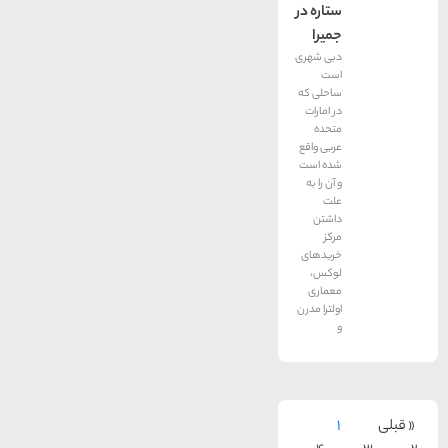
ستاره در
جمیرا
دبی شهری
است
ساحلی که
در امارات
متحده
عربی واقع
شده است
و آن را به
علت
داشتن
مرکز
خریدهای
لوکس،
معماری
اولترا مدرن
و
1