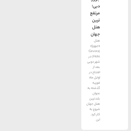
دبی؛
مرتفع
ترین
هتل
جهان
هتل
«جوورا»
(Gevora
Hote) در
شهر دوبی
بعد از
افتتاح در
اوایل ماه
فوریه
گذشته به
عنوان
بلندترین
هتل جهان
شروع به
کار کرد.
این