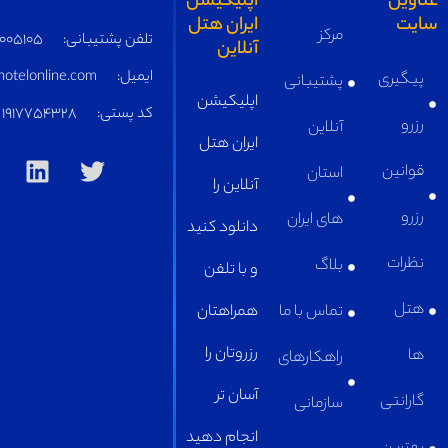
اپلیکیشن
ایران هتل
مرکز
تلفن پشتیبانی:
05191005105
آنلاین
ایمیل:
supply@iranhotelonline.com
پشتیبانی
اپلیکیشن
کد پستی:
1917754328
آنلاین
ایران هتل
استان
آنلاین را
های ایران
دانلود کنید
بلاگ
و با تلفن
تماس با ما
همراهتان
رزروتان را
راهکارهای
آسان تر
سازمانی
انجام دهید