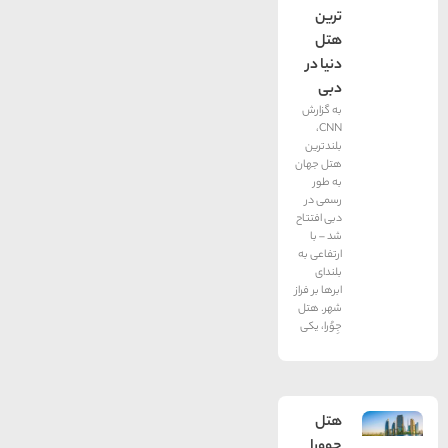
ترین
هتل
دنیا در
دبی
به گزارش
CNN،‌
بلندترین
هتل جهان
به طور
رسمی در
دبی افتتاح
شد – با
ارتفاعی به
بلندای
ابرها بر فراز
شهر. هتل
جِوُرا، یكی
هتل
جوورا