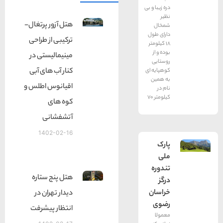
دره زیبا و بی
نظیر
هتل آزور پرتغال-
شمخال
دارای طول
ترکیبی از طراحی
18 کیلومتر
بوده و از
مینیمالیستی در
روستایی
کنار آب های آبی
کوهپایه ای
به همین
اقیانوس اطلس و
نام در
کیلومتر 70
کوه های
آتشفشانی
1402-02-16
پارک
ملی
تندوره
هتل پنج ستاره
درگز
خراسان
دیدار تهران در
رضوی
انتظار پیشرفت
معمولا