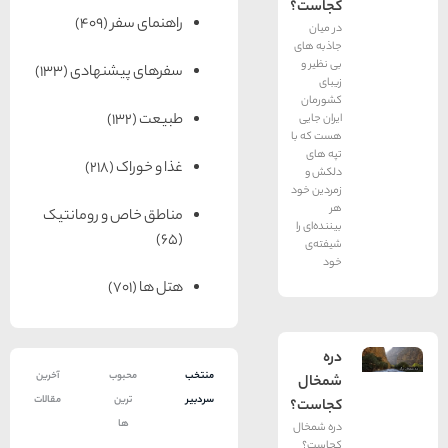
کجاست؟
راهنمای سفر
(409)
در میان
جاذبه های
بی نظیر و
سفرهای پیشنهادی
(133)
زیبای
کشورمان
طبیعت
(132)
ایران جایی
هست که با
تپه های
غذا و خوراک
(218)
دلکش و
زمردین خود
هر
مناطق خاص و رومانتیک
بیننده‌ای را
(65)
شیفته‌ی
خود
هتل ها
(701)
دره
منتخب
محبوب
آخرین
شمخال
سردبیر
ترین
مقالات
کجاست؟
ها
دره شمخال
کجاست؟