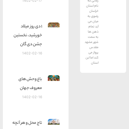
1402-02-17
زمانی که
نام استان
خراسان
رضوی به
میان می
۱ دی روز میلاد
آید تمام
ذهن ها
خورشید، نخستین
به سمت
شهر مشهد
جشن دی گان
مقدس
پرواز می
1402-02-16
کند اما این
استان
باغ وحش های
معروف جهان
1402-02-16
تاج محل و هر آنچه