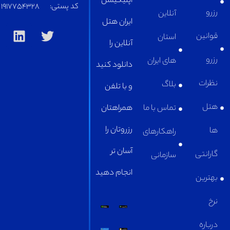
اپلیکیشن
کد پستی:
1917754328
آنلاین
ایران هتل
استان
آنلاین را
های ایران
دانلود کنید
بلاگ
و با تلفن
تماس با ما
همراهتان
رزروتان را
راهکارهای
آسان تر
سازمانی
انجام دهید