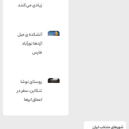
زیادی می کنند
آتشکده ی میل
اژدها نورآباد
فارس
روستای نوشا
تنکابن، سفر در
اعماق ابرها
یران