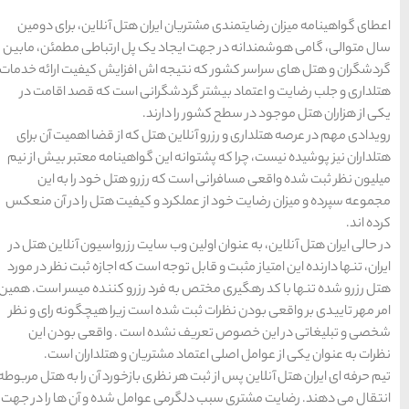
تهران
رزرو
ران هتل آنلاین، برای دومین
هتل
های
تهران
 یک پل ارتباطی مطمئن، مابین
اش افزایش کیفیت ارائه خدمات
رانی است که قصد اقامت در
ند.
راهنمای
سفر به
کیش
تل که از قضا اهمیت آن برای
کیش
ن گواهینامه معتبر بیش از نیم
رزرو
هتل
های
رزرو هتل خود را به این
کیش
 و کیفیت هتل را در آن منعکس
سایت رزرواسیون آنلاین هتل در
راهنمای
ه است که اجازه ثبت نظر در مورد
سفر به
شیراز
شیراز
رد رزرو کننده میسر است. همین
رزرو
 است زیرا هیچگونه رای و نظر
هتل
های
شیراز
 است . واقعی بودن این
تریان و هتلداران است.
ری بازخورد آن را به هتل مربوطه
راهنمای
راهنمای
راهنمای
سفر به
سفر به
سفر به
عوامل شده و آن ها را در جهت
راهنمای
تبریز
مشهد
راهنمای
اصفهان
سفر به
سفر به