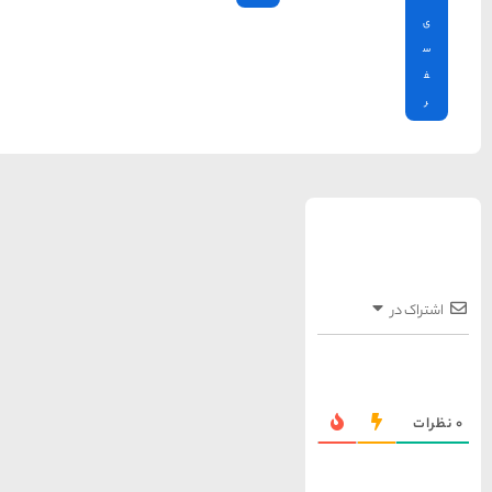
معرفی بکرترین
سواحل دیدنی بوشهر
1402-11-24
خلیج عربی یا خلیج
فارس؟
1402-12-20
قوم کرمانج و کردهای
خراسان
1402-09-22
سرزمین موج های آبی
مشهد