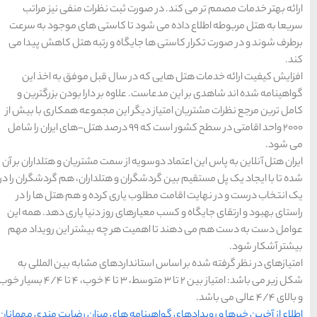
تبریز
مشهد
اصفهان
قشم
یزد
بت نظرات منفی نیز مراتب
رزرو
رزرو
قشم
یزد
رزرو هتل
هتل
هتل
های
ا کاستی های موجود به سرعت
رزرو
رزرو
های
های
اصفهان
هتل
تبریز
هتل
مشهد
های
های
اه و رتبه هتل کاهش پیدا می
قشم
یزد
سال قبل موفق به اخذ این
ه بر دارا بودن بزرگترین و
این مجموعه همکاری با بیش از
دسته بندی ها
20 واحد اقامتی در سطح کشور است که 99 درصد هتل-های ایران را شامل
آداب و رسوم
(184)
 سمت مشتریان و هتلداران بر آن
و هتلداران، هم گردشگران را در
اخبار
(266)
ی کرده و هم هتل ها را در
 روز دنیا یاری دهد. همه این
انواع سفر
(73)
ر چه بیشتر این رویداد مهم
ایرانگردی
(1,270)
ردهای مشابه بین المللی به
شکل زیر می باشد: امتیاز بین 2 تا 3 متوسط، 3 تا 4 خوب، 4 تا 4/4 بسیار خوب
جهانگردی
(692)
 های میزان رضایت مندی مهمانان