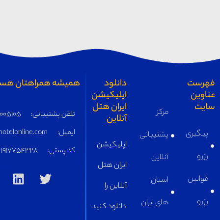
خراسان
همیشه همراهتان هستیم
تلفن پشتیبانی:
05191005105
ایمیل:
supply@iranhotelonline.com
کد پستی:
1917754328