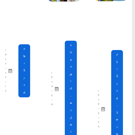
محبوب
آخرین
منتخب
12 مکان
ترین
مقالات
سردبیر
شگفت
انگیز كه
ها
لوکیشن
فیلم های
مطرح جهان
سرزمین موج های آبی
شدند
مشهد
ج
۱
1404-03-15
۴
ها
۰
ن
۲
شهر چادگان اصفهان
-
گ
۰
۱
۲
۴
ر
1403-06-13
-
۰
د
۱
۳
۶
-
ی
۱۱
15 غذای کره ای
-
۲۱
خوشمزه
1402-02-14