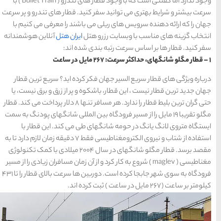
وجود ندارد اما گفتنی است که با وجود قطار های تندرو ( Bullet Train ) با
های
رزرو
رزرو
های
های
اصفهان
هتل
تبریز
هتل
مشهد
ید. قطار های تندرو و پر سرعت
های
های
قشم
یزد
اشند را معرفی می کنیم با
ل
ایران هتل
آنلاین هوشمندانه
شده اند:
دسته بندی ها
کرده اید؟ سریع ترین قطار
آداب و رسوم
(184)
و پر از زرق و برق نیست، یا
حتی گران ترین بلیط قطار را ندارد. هر مسافر تنها 8 دلار پرداخت می کند. قطار
اخبار
(266)
ه بین ‌المللی شانگهای پودنگ به سمت
ی می کند. این قطار با
انواع سفر
(73)
استفاده از شتاب و نیروی الکترومغناطیسی فقط 7 دقیقه زمان لازم دارد تا به
مقصد برسد. قطار مگلو شانگهای در سال 2004 میلادی با کمک تکنولوژی
ایرانگردی
(1,270)
رد و از آن زمان مسافران زیادی را از مسیر
فرودگاه به سوی شهر جابجا کرده است. دوربین ها سرعت بالای قطار را تا 431
جهانگردی
(692)
حمل و نقل
(125)