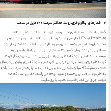
15 غذای کره ای
خوشمزه
سط شرکت تِرِن ایتالیا
خط ریلی ایتالیا را به عنوان تندرو ترین
یتالیا این قابلیت را دارد که
معرفی بکرترین
کمتر از ۳ ساعت از شهر میلان به فلورانس یا رم
سواحل دیدنی بوشهر
وژیا امسال شروع بکار خواهد
ی شود که برای اولین بار در سال
طار نه تنها بخاطر سرعت بالا بلکه
خلیج عربی یا خلیج
 باشد. گفتنی است که صد
فارس؟
د.
قوم کرمانج و کردهای
خراسان