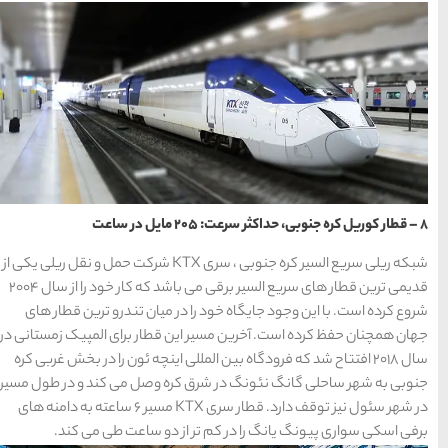
شبکه ریلی سریع السیر کره جنوبی ، سری KTX شرکت حمل و نقل ریلی یکی از
قدیمی ‌ترین قطار های سریع السیر برقی می باشد که کار خود را از سال 2004
 میان تندرو ترین قطار های
 قطار برای المپیک زمستانی در
لی اینچه ئون را در بخش غربی کره
ه وصل می کند و در طول مسیر
در شهر سئول نیز توقف دارد. قطار سری KTX مسیر 6 ساعته به دامنه های
 دو ساعت طی می کند.