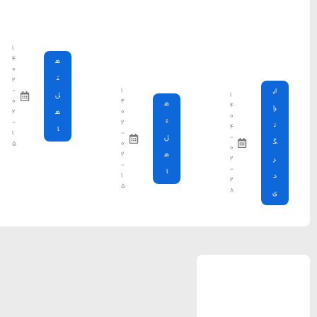
ستاره در
شرق تبریز
۱
۴
ه
۰
ت
۲
۱
-
ل
۴
۰
۰
۲
ه
۲
-
ا
-
۱
۰
۵
۲
-
۱
۵