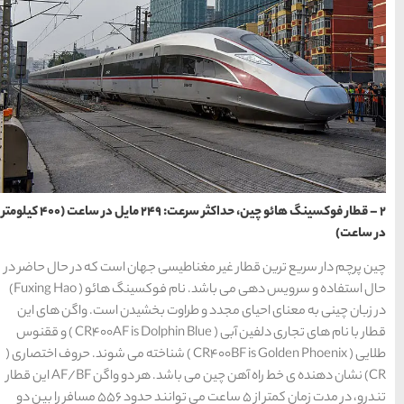
راهنمای سفر
(409)
سفرهای پیشنهادی
(133)
طبیعت
(132)
غذا و خوراک
(218)
مناطق خاص و رومانتیک
2 – قطار فوکسینگ هائو چین، حداکثر سرعت: 249 مایل در ساعت (۴۰۰ کیلومتر
(65)
هتل ها
(701)
 جهان است که در حال حاضر در
حال استفاده و سرویس دهی می باشد. نام فوکسینگ هائو ( Fuxing Hao)
 بخشیدن است. واگن های این
[search_hotel]
قطار با نام های تجاری دلفین آبی ( CR400AF is Dolphin Blue ) و ققنوس
CR400BF is Golden Pho ) شناخته می شوند. حروف اختصاری (
CR) نشان دهنده ی خط راه آهن چین می باشد. هر دو واگن AF/BF این قطار
محبوب
آخرین
منتخب
تندرو، در مدت زمان کمتر از ۵ ساعت می توانند حدود ۵۵۶ مسافر را بین دو
ترین
مقالات
سردبیر