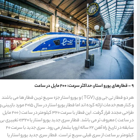
) و یورو استار جزء سریع ترین قطار ها می باشند
و کنار هم خدمات ارائه کرده اند اما قطار یورو استار در سال 2015 مورد بازبینی و
طراحی مجدد قرار گرفت. این قطار با سرعت 320 کیلومتر در ساعت ( 200 مایل
در ساعت ) معروف تر می باشد. قطار سری جدید یورو استار یا e320 تغییری بی
سابقه در تاریخ راه آهن 22 ساله اروپا بشمار می رود. سری جدید با سرعت 20
ار سری جدید یورو استار یا