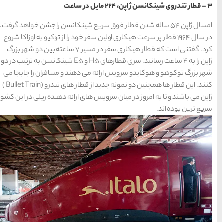
سواحل دیدنی بوشهر
1402-11-24
سریع شینکانسن را جشن خواهد گرفت.
سفر خود را از توکیو به اوزاکا شروع
خلیج عربی یا خلیج
کرد. گفتنی است که قطار هیکاری سفر در مسیر 7 ساعته بین دو شهر بزرگ
ژاپن را به 4 ساعت رسانید. سری قطارهای H5 و E5 شینکانسن به ترتیب در دو
فارس؟
 دهند و مسافران را جابجا می
1402-12-20
کنند. این قطار ها همچنین دو نمونه جدید از قطار های تندرو (Bullet Train )
ی ارائه دهنده ریلی در این کشور
قوم کرمانج و کردهای
خراسان
1402-09-22
سرزمین موج های آبی
مشهد
شهر چادگان اصفهان