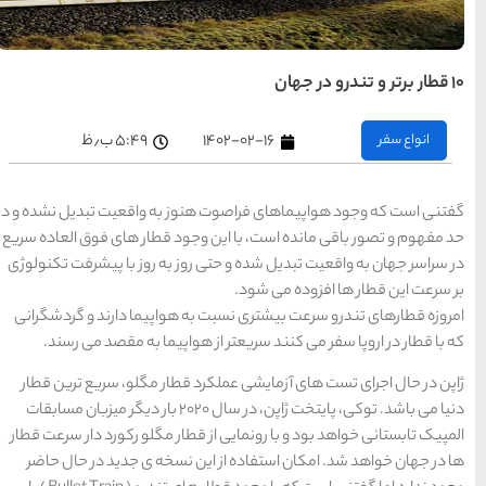
های
تهران
راهنمای
سفر به
کیش
کیش
۵:۴۹ ب٫ظ
رزرو
هتل
های
کیش
ز به واقعیت تبدیل نشده و در
ود قطار های فوق العاده سریع
ز به روز با پیشرفت تکنولوژی
راهنمای
سفر به
شیراز
شیراز
 هواپیما دارند و گردشگرانی
رزرو
هتل
واپیما به مقصد می رسند.
های
شیراز
قطار مگلو، سریع ترین قطار
دنیا می باشد. توکی، پایتخت ژاپن، در سال 2020 بار دیگر میزبان مسابقات
راهنمای
راهنمای
راهنمای
طار مگلو رکورد دار سرعت قطار
سفر به
سفر به
سفر به
راهنمای
تبریز
مشهد
راهنمای
اصفهان
تبریز
مشهد
اصفهان
سفر به
سفر به
 نسخه ی جدید در حال حاضر
قشم
یزد
رزرو
رزرو
قشم
یزد
رزرو هتل
هتل
هتل