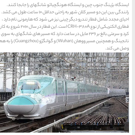
و شانگهای را جابجا کنند.
ها
رانندگی بین این دو مسیر کلان شهر به راحتی حداقل 10 ساعت طول می کشد.
ی شود که هارمونی نام دارد ،
سرزمین موج های آبی
قطاری الکتریکی از نوع CRH-380A است. این قطار در سال 2010 شروع به کار
مشهد
 در ساعت دارد که مسیر های شانگهای به سوی
نانجینگ و همچنین مسیر ووهان (Wuhan) و گوانگژو (Guangzhou) را به هم
1404-03-15
شهر چادگان اصفهان
1403-06-13
15 غذای کره ای
خوشمزه
1402-02-14
معرفی بکرترین