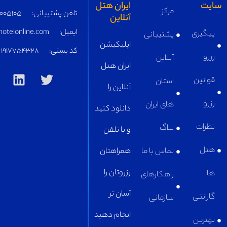
تلفن پشتیبانی:
05191005105
ایمیل:
supply@iranhotelonline.com
کد پستی:
1917754328