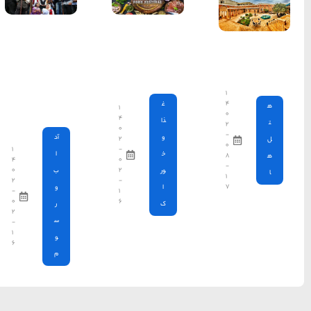
جشن
دهکده
کندلوس
نوشهر،
دورهمی به
سبک طبری
ها
۱
۴
۰
آد
۲
۱
-
ا
۴
۰
۰
۲
ب
۲
-
و
-
۱
۰
۶
ر
۲
س
-
۱
و
۶
م