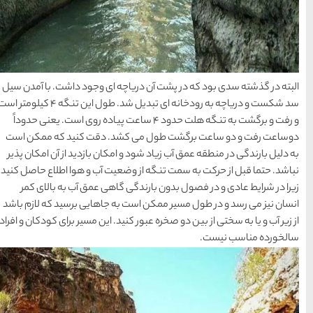
ها
سرزمین موج های آبی
مشهد
ه ای وجود داشت. با آمدن سیل
1404-03-15
سد شکست و دریاچه به رودخانه ای تبدیل شد. طول این تنگه 4 کیلومتر است
به تنگه هلت حدود 4 ساعت پیاده روی است. یعنی حدوداً
د. دقت کنید که ممکن است
شهر چادگان اصفهان
مکان بازدید از آن امکان پذیر
1403-06-13
عیت آب و هوا اطلاع حاصل کنید.
گاهی عمق آب به بالای کمر
ه جاهایی برسید که لازم باشد
15 غذای کره ای
د. این مسیر برای کودکان و افراد
خوشمزه
1402-02-14
معرفی بکرترین