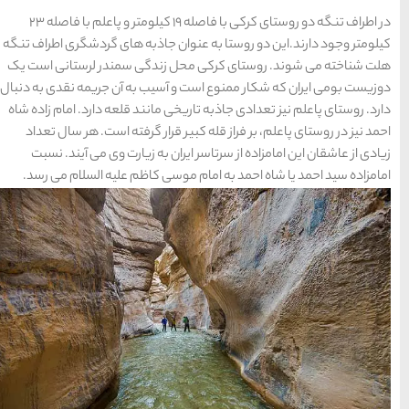
در اطراف تنگه دو روستای کرکی با فاصله 19 کیلومتر و پاعلم با فاصله 23
جاذبه های گردشگری اطراف تنگه
دگی سمندر لرستانی است یک
یب به آن جریمه نقدی به دنبال
انند قلعه دارد. امام زاده شاه
ار گرفته است. هر سال تعداد
به زیارت وی می آیند. نسبت
 کاظم علیه السلام می رسد.