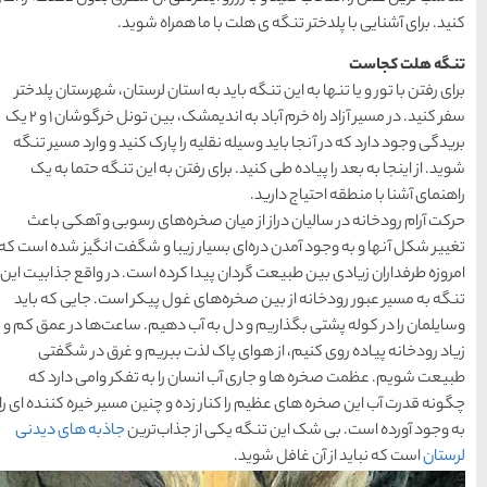
های
رزرو
رزرو
های
های
اصفهان
هتل
تبریز
هتل
مشهد
 همراه شوید.
های
های
قشم
یزد
 استان لرستان، شهرستان پلدختر
سفر کنید. در مسیر آزاد راه خرم آباد به اندیمشک، بین تونل خرگوشان 1 و 2 یک
را پارک کنید و وارد مسیر تنگه
دسته بندی ها
فتن به این تنگه حتما به یک
آداب و رسوم
(184)
خره‌های رسوبی و آهکی باعث
 زیبا و شگفت انگیز شده است که
اخبار
(266)
 کرده است. در واقع جذابیت این
غول پیکر است. جایی که باید
انواع سفر
(73)
آب دهیم. ساعت‌ها در عمق کم و
ذت ببریم و غرق در شگفتی
ایرانگردی
(1,270)
 را به تفکر وامی دارد که
 و چنین مسیر خیره کننده ای را
جهانگردی
(692)
جذاب‌ترین
جاذبه های دیدنی
حمل و نقل
(125)