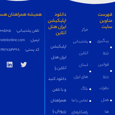
همیشه همراهتان هستیم
تلفن پشتیبانی:
05191005105
ایمیل:
supply@iranhotelonline.com
کد پستی:
1917754328