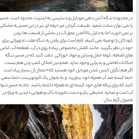
 به اینترنت محدود است. مسیر
15 غذای کره ای
ه ای نیز در این مسیر به مشکلی
ر بخشی از قسمت ها بردن
خوشمزه
تن به تنگه هلت تجهیزاتی برای
ه روی در آب، قمقمه آب، لباس
 دقت کنید که در مسیر تنگه
معرفی بکرترین
نین امکان کمپ زدن هم نیست.
سواحل دیدنی بوشهر
 احتمال آن بسیار زیاد است
عنوان یک اکوتوریست حتما سعی
 داشته باشید. جاذبه مسیر تنها
خلیج عربی یا خلیج
ب و هوایی دلپذیر به ویژه در
فارس؟
قوم کرمانج و کردهای
خراسان