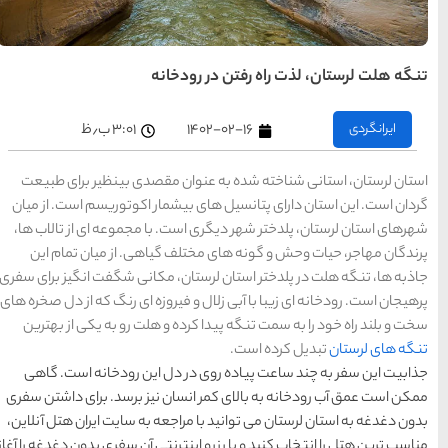
های
تهران
انه
راهنمای
سفر به
کیش
کیش
۳:۰۱ ب٫ظ
رزرو
هتل
های
کیش
 مقصدی بینظیر برای طبیعت
مار اکوتوریسم است. از میان
 با مجموعه ای از تالاب ها،
گیاهی. از میان تمام این
راهنمای
سفر به
شیراز
، مکانی شگفت انگیز برای سفری
شیراز
یروزه ای رنگ که از دل صخره های
رزرو
هتل
های
 و هلت رو به یکی از بهترین
شیراز
دل این رودخانه است. گاهی
راهنمای
راهنمای
راهنمای
ن نیز برسد. برای داشتن سفری
سفر به
سفر به
سفر به
راهنمای
تبریز
مشهد
راهنمای
اصفهان
تبریز
مشهد
اصفهان
جعه به سایت ایران هتل آنلاین،
سفر به
سفر به
قشم
یزد
رزرو
رزرو
قشم
یزد
رزرو هتل
رنتی آن سفری بدون دغدغه را آغاز
هتل
هتل