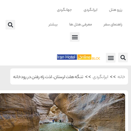
ر
ذت راه رفتن در رودخانه
شهرهای منتخب ایران
راهنمای
سفر به
تهران
تهران
رزرو
هتل