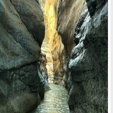
راهنمای سفر
(409)
سفرهای پیشنهادی
(133)
طبیعت
(132)
غذا و خوراک
(218)
مناطق خاص و رومانتیک
(65)
هتل ها
(701)
[search_hotel]
محبوب
آخرین
منتخب
ترین
مقالات
سردبیر