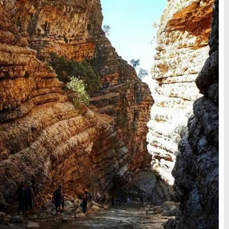
سواحل دیدنی بوشهر
1402-11-24
خلیج عربی یا خلیج
فارس؟
1402-12-20
قوم کرمانج و کردهای
خراسان
1402-09-22
سرزمین موج های آبی
مشهد
شهر چادگان اصفهان