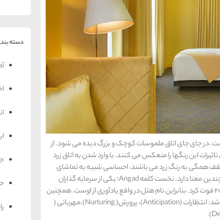
دسته بندی
آد
اخ
ان
ای
ست. در جای جای اتاق ملموسات کوچک و بزرگ دیده می شود. از
یرات این رنگها را منعکس می کنند. با وارد شدن به اتاق زرد
جه
 سقف همگی به رنگ زرد می باشند، احساسی شبیه به تماشای
نقاشی های ونگوک به شما منتقل می شود. نام هتل چندین معنا دارد. نخست کلمه Angad؛ یکی از سرمایه گذاران
حم
هتل، لورد پائول، پسری به این نام داشت که در سال 2015 فوت کرد. بنابراین نام هتل در واقع یادآوری از اوست. همچنین
این نام مخففی از 5 سرویس ارائه شده در هتل نیز می باشد: انتظارات (Anticipation)، پرورش( Nurturing)،مهربانی (
را