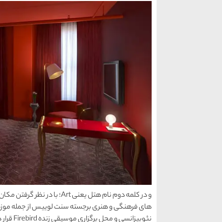
و در کلمه دوم نام هتل یعنی rt
نئوبیزانسی و محل برگزاری موسیقی زنده Firebird قرار دارد.