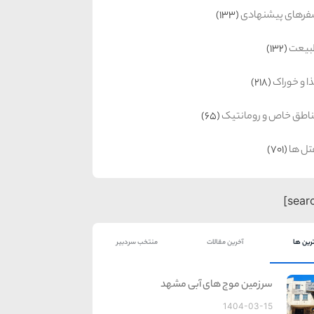
رهای پیشنهادی
(133)
بیعت
(132)
ا و خوراک
(218)
اطق خاص و رومانتیک
(65)
ل ها
(701)
رین ها
آخرین مقالات
منتخب سردبیر
سرزمین موج های آبی مشهد
1404-03-15