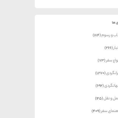
 ها
اب و رسوم
(184)
بار
(266)
واع سفر
(73)
رانگردی
(1,270)
انگردی
(692)
ل و نقل
(125)
هنمای سفر
(409)