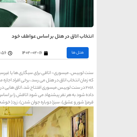
انتخاب اتاق در هتل بر اساس عواطف خود
هتل ها
۱۴۰۲-۰۲-۱۶
۵:۵۶ ب
سنت لوییس، میسوری- اتاقی برای سیگاری ها یا غیرسیگا
داده شود به هر نفر پیشنهاد می شود اتاقش را بر اساس 
قرمز( شور و عشق)، سبز( دوباره جوان شدن)، زرد( خوشحا