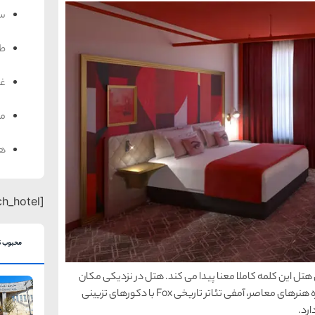
سف
ط
غذ
من
هت
[search_hotel]
محبوب ت
A؛ با در نظر گرفتن مکان هتل این کلمه کاملا معنا پیدا می کند. هتل در نزدیکی مکان
های فرهنگی و هنری برجسته سنت لوییس از جمله موزه هنرهای معاصر، آمفی تئاتر تاریخی Fox با دکورهای تزیینی