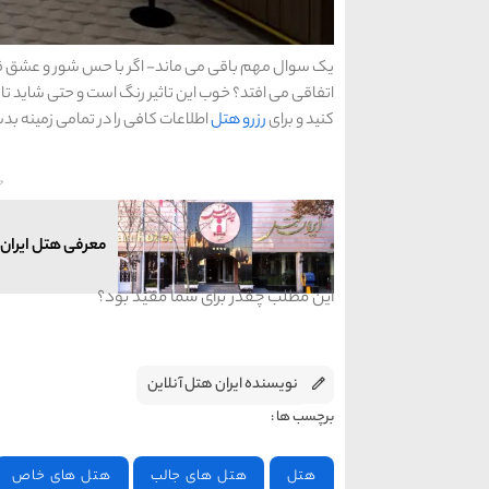
یک سوال مهم باقی می ماند- اگر با حس شور و عشق قرم
اتفاقی می افتد؟ خوب این تاثیر رنگ است و حتی شاید ت
کنید و برای
رزرو هتل
اطلاعات کافی را در تمامی زمینه بد
معرفی هتل ایران 
این مطلب چقدر برای شما مفید بود؟
نویسنده ایران هتل آنلاین
برچسب ها :
هتل
هتل های جالب
هتل های خاص