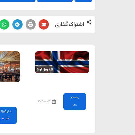
اشتراک گذاری
شرایط اخذ ویزای نروژ
‎رستوران 
رامسر
راهنمای
۱۴۰۲-۰۲-۱۶
سفر
غذا و خوراک
هتل ها