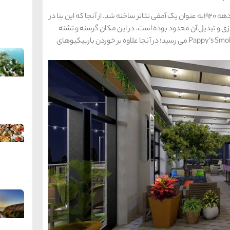
خود ساختمان هتل پیشینه تاریخی غنی دارد. این بنا در دهه 1920به عنوان یک آمفی تئاتر ساخته شد. از آنجا که این بنا در
زی و تبدیل آن محدود بوده است. در این مکان گرسنه و تشنه
نخواهید ماند- با کمی قدم زدن به باربیکیوی Pappy’s Smokehouse می رسید؛ در آنجا علاوه بر خوردن باربیکیوهای