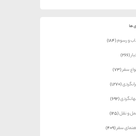
 ها
اب و رسوم
(184)
بار
(266)
واع سفر
(73)
رانگردی
(1,270)
انگردی
(692)
ل و نقل
(125)
هنمای سفر
(409)