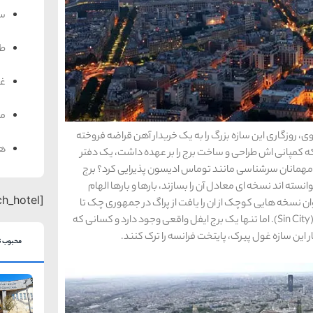
سف
ط
غذ
من
ی، روزگاری این سازه بزرگ را به یک خریدار آهن قراضه فروخته
هت
ل که کمپانی اش طراحی و ساخت برج را بر عهده داشت، یک دفتر
 مهمانان سرشناسی مانند توماس ادیسون پذیرایی کرد؟ برج
سته اند نسخه ای معادل آن را بسازند، بارها و بارها الهام
[search_hotel]
 نسخه هایی کوچک از ان را یافت از پراگ در جمهوری چک تا
شهر شنژن در چین و البته یکی هم در فیلم «شهر گناه» (Sin City). اما تنها یک برج ایفل واقعی وجود دارد و کسانی که
این سازه غول پیرک، پایتخت فرانسه را ترک کنند.
محبوب ت