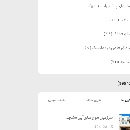
رهای پیشنهادی
(133)
بیعت
(132)
ا و خوراک
(218)
اطق خاص و رومانتیک
(65)
ل ها
(701)
رین ها
آخرین مقالات
منتخب سردبیر
سرزمین موج های آبی مشهد
1404-03-15