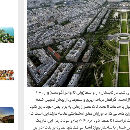
برچ ایفل در تمام روزهای سال از ساعت 9 صبح تا نیمه های شب در تابستان (از اواسط ژوئن تا اواخر آگوست) و از 9:30
موم باز است. اگر اهل برنامه ریزی و سفرهای از پیش تعیین شده
نیستید به یاد داشته باشید که بهتر است در روزهای تعطیل یا ساعات 11 صبح تا 5 عصر از رفتن به برج ایفل خودداری کنید
 برای کسانی که به ورزش های استقامتی علاقه دارند این است که
از راه پله های آن بالا بروند که صف ورودی آن معمولاً خلوت تر است (تا طبقه دوم برج 704 پله وجود دارد). این کار یک
ا را با ساختار پروژه آشنا خواهد کرد. علاوه بر اینکه در این