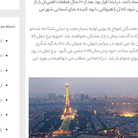
ساخته شد تا بخشی از جشن صدمین سالگرد انقلاب فرانسه باشد. در ابتدا قرار بود بعد از 20 سال قطعات آهنی آن را باز
 شود که آن را هیولایی نابود کننده نمای آسمانی شهر می
دسته بندی
هندگان امواج رادیویی اولیه بسیار مفید و حیاتی شناخته شده و
نی آن نیز نشان دادند که با گذشت زمان دچار مشکل نخواهند شد. امروزه برج ایفل که
آد
بانوی آهنین» از آن یاد می شود در سراسر جهان به عنوان یک جاذبه گردشگری
متمایز و پرطرفدار شناخته می شود. این سازه 130اُمین سالگرد ساخت خود را در سال 2019 جشن می گیرد. برج ایفل در روز
اخ
 در روز 15 می همان سال به روی عموم باز شد. در ادامه این مطلب می خواهیم در مورد این
ان
ای
جه
حم
را