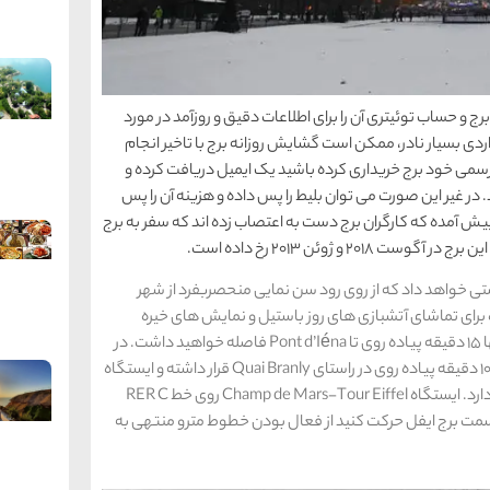
رج و حساب توئیتری آن را برای اطلاعات دقیق و روزآمد در مورد
ردی بسیار نادر، ممکن است گشایش روزانه برج با تاخیر انجام
 رسمی خود برج خریداری کرده باشید یک ایمیل دریافت کرده و
 در غیر این صورت می توان بلیط را پس داده و هزینه آن را پس
یش آمده که کارگران برج دست به اعتصاب زده اند که سفر به برج
 و ژوئن 2013 رخ داده است.
Trocad (خط های 6 و 9) به شما فرصتی خواهد داد که از روی رود سن نمایی منحصربفرد از شهر
برای تماشای آتشبازی های روز باستیل و نمایش های خیره
کننده و نورافشان شدن برج ایفل خواهد بود. از آنجا تنها 15 دقیقه پیاده روی تا Pont d’Iéna فاصله خواهید داشت. در
کنار آن، ایستگاه مترو Bir-Hakeim (خط 6) نیز در فاصله 10 دقیقه پیاده روی در راستای Quai Branly قرار داشته و ایستگاه
École Militaire (خط 8) نیز تنها 15 دقیقه با برج فاصله دارد. ایستگاه Champ de Mars-Tour Eiffel روی خط RER C
ه سمت برج ایفل حرکت کنید از فعال بودن خطوط مترو منتهی به