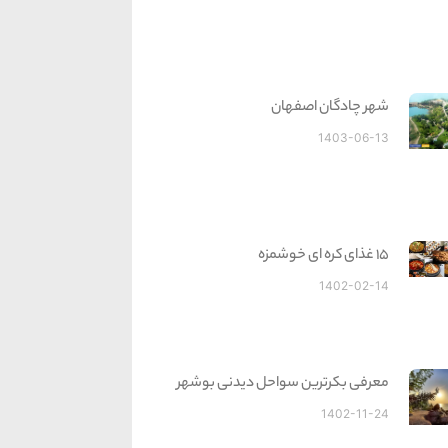
شهر چادگان اصفهان
1403-06-13
15 غذای کره ای خوشمزه
1402-02-14
معرفی بکرترین سواحل دیدنی بوشهر
1402-11-24