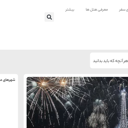
ی سفر
معرفی هتل ها
بیشتر
ر آنچه که باید بدانید
شهرهای من
را
س
تهر
ه
ه
ته