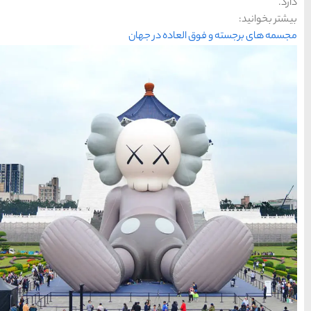
حمل و نقل
(125)
راهنمای سفر
(409)
سفرهای پیشنهادی
(133)
طبیعت
(132)
غذا و خوراک
(218)
مناطق خاص و رومانتیک
(65)
هتل ها
(701)
[search_hotel]