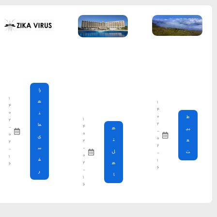
خراسان
آنچه باید در
مورد ویروس
زیکا بدانید
را
۱
ه
۴
۰
ن
۱
۲
ما
۴
-
۰
۰
ی
۲
۲
س
-
-
۰
۱
ف
۲
۶
-
ر
۱
۶