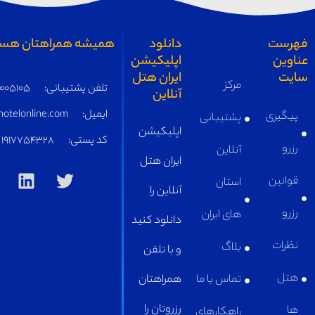
همیشه همراهتان هستیم
تلفن پشتیبانی:
05191005105
ایمیل:
supply@iranhotelonline.com
کد پستی:
1917754328