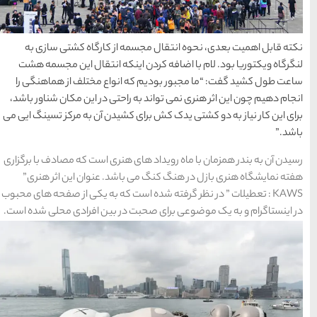
محبوب
آخرین
منتخب
ترین
مقالات
سردبیر
ها
از کارگاه کشتی سازی به
نکه انتقال این مجسمه هشت
سرزمین موج های آبی
نواع مختلف از هماهنگی را
مشهد
حتی در این مکان شناور باشد،
شیدن آن به مرکز تسینگ ایی می
1404-03-15
هنری است که مصادف با برگزاری
شهر چادگان اصفهان
شد. عنوان این اثر هنری”
1403-06-13
ت که به یکی از صفحه های محبوب
ر بین افرادی محلی شده است.
15 غذای کره ای
خوشمزه
1402-02-14