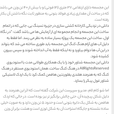
تبریز
مشهد
اصفهان
قشم
یزد
رزرو
رزرو
قشم
یزد
رزرو هتل
هتل
هتل
این مجسمه دارای ارتفاعی ۳۷ متری (۱۲۱ فوتی) و با بیش از ۴۰ تن وزن می باشد
های
رزرو
رزرو
های
های
اصفهان
هتل
تبریز
هتل
مشهد
منظور ثابت نگه داشتن آن بکار
های
های
قشم
یزد
 تسینگ یی، جایی که در اتمام
یش ها می باشد گفت: ”در نگاه
ه نظر می رسد. اما فقط به
دسته بندی ها
 طوری ساخته می شد که بتواند
آب انداخته شوند و سپس بیرون
آداب و رسوم
(184)
ی طولانی مدت با استودیوی
اخبار
(266)
گ ساخت، همان استودیوی مستقر در هنگ
کمک کرد تا یک اردک لاستیکی
انواع سفر
(73)
ایرانگردی
(1,270)
ه است که اثر این هنرمند به
ز بوده است. در حالی که اردک
جهانگردی
(692)
هافمن به شکل یک دایره بتونی است و حدود ۵ تن وزن دارد و به صورت خیلی
زی است و هشت برابر آن وزن