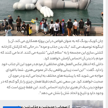
معرفی بکرترین
سواحل دیدنی بوشهر
1402-11-24
خلیج عربی یا خلیج
فارس؟
ژه همکاری می کند، آن را
1402-12-20
، در حالی که کارکنان کارخانه
بیه می کنند. ادعا می کنند که
قوم کرمانج و کردهای
ردم در مورد این اثر جذاب خود
خراسان
 عمومی هنری. شما با افردای
1402-09-22
نجا می آیند و در مورد آن
ان چیزی را باز گو کنم که در
سرزمین موج های آبی
نند. این فقط چیزی است که
مشهد
د”.
ن و جذاب ترین موزه