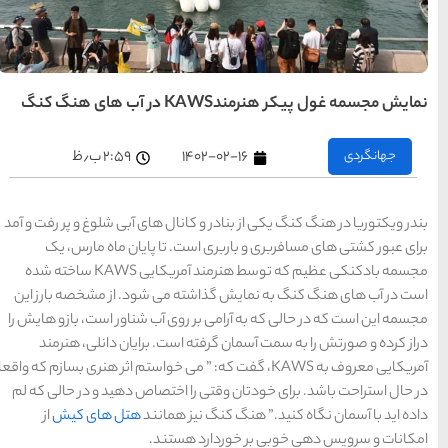
تهران
رزرو
هتل
های
تهران
راهنمای
سفر به
کیش
۲:۵۹ ب٫ظ
کیش
رزرو
هتل
های
کیش
ل های آبی شلوغ و پر رفت و آمد
تا پایان ماه مارس، یک
مجسمه بادکنکی عظیم که توسط هنرمند آمریکایی KAWS ساخته شده
راهنمای
سفر به
ی شود. از مشخصه بارز این
شیراز
شیراز
ی آب شناور است، بازو هایش را
رزرو
هتل
ت. برایان دانلی، هنرمند
های
شیراز
 گفت که: ” می خواستم اثر هنری بسازم که واقعا
اختصاص دهید و در حالی که لم
همانند
هتل های کیش
از
راهنمای
راهنمای
راهنمای
سفر به
سفر به
سفر به
تند.
راهنمای
تبریز
مشهد
راهنمای
اصفهان
سفر به
سفر به