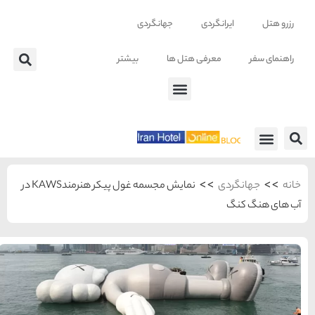
ر
نمایش مجسمه غول پیکر هنرمندKAWS در
شهرهای منتخب ایران
راهنمای
سفر به
تهران