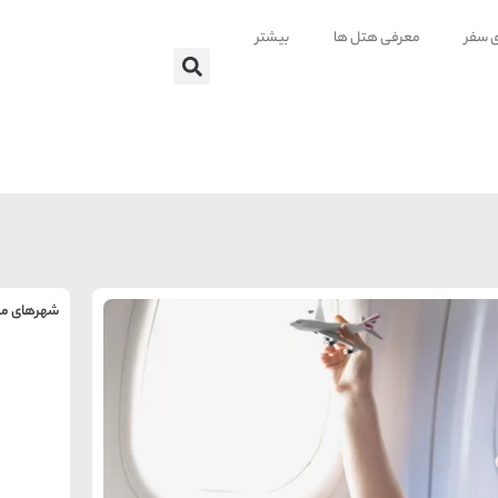
ی سفر
معرفی هتل ها
بیشتر
شهرهای من
را
س
تهر
ه
ه
ته