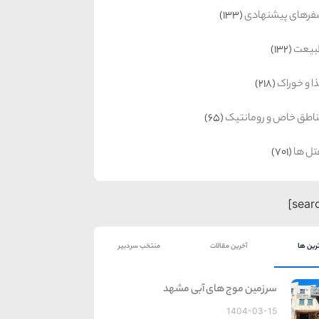
رهای پیشنهادی
(133)
بیعت
(132)
ا و خوراک
(218)
اطق خاص و رومانتیک
(65)
ل ها
(701)
رین ها
آخرین مقالات
منتخب سردبیر
سرزمین موج های آبی مشهد
1404-03-15