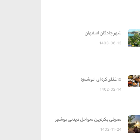
شهر چادگان اصفهان
1403-06-13
15 غذای کره ای خوشمزه
1402-02-14
معرفی بکرترین سواحل دیدنی بوشهر
1402-11-24