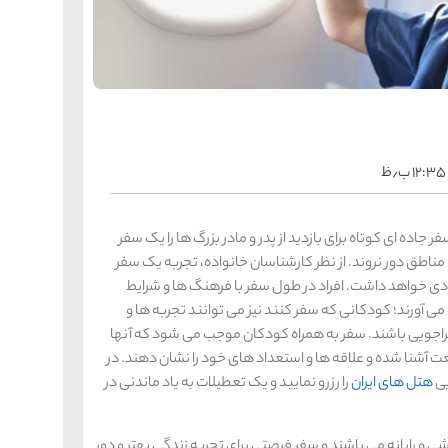
را
س
ک
کی
ه
ه
ک
۱۲:۳۵ ب٫ظ
را
س
شیر
 جاده ای کوتاه برای بازدید از پدر و مادر بزرگ ها را یک سفر
ر
ناطق دور نروند. از نظر کارشناسان خانواده، تجربه یک سفر
ه
ه
شی
ی خواهد داشت. افراد در طول سفر با فرهنگ ها و شرایط
 آورند؛ کودکانی که سفر کنند نیز می توانند تجربه ها و
ماجراجویی باشند. سفر به همراه کودکان موجب می شود که آنها
ت آشنا شده و علاقه ها و استعداد های خود را نشان دهند. در
را
س
ق
یی
هتل های ایران
را رزرو نمایید و یک تعطیلات به یاد ماندنی در
قش
ه
ه
ق
ی و رایانه می باشند و سفر فرصتی برای تجربه زندگی بهتر و دور