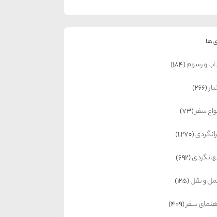
 ها
اب و رسوم
(184)
بار
(266)
واع سفر
(73)
رانگردی
(1,270)
انگردی
(692)
ل و نقل
(125)
هنمای سفر
(409)