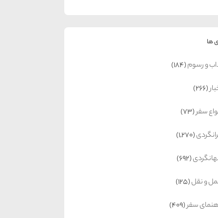
 ها
اب و رسوم
(184)
بار
(266)
واع سفر
(73)
رانگردی
(1,270)
انگردی
(692)
ل و نقل
(125)
هنمای سفر
(409)