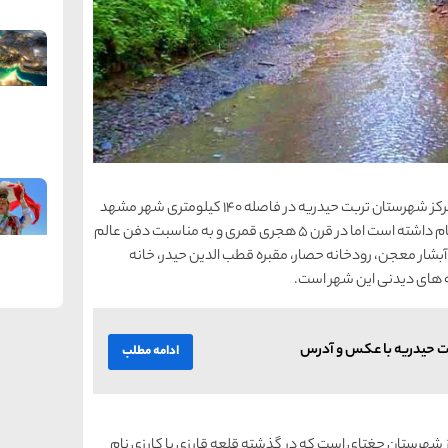
تربت حیدریه یکی از شهرهای تاریخی خراسان رضوی و مرکز شهرستان تربت حیدریه در فاصله 140 کیلومتری شهر مشهد
است. این شهر که به دوران پی از اسلام بازمی گردد زاوه نام داشته است اما در قرن 5 هجری قمری و به مناسبت دفن عالم
آبشار معجن، رودخانه حصار، مقبره قطب الدین حیدر، خانه
به های دیدنی این شهر است.
ت حیدریه با عکس و آدرس
ادامه مطلب
 است مرکز شهرستان جغتای است که در گذشته قلعه قارزی یا کارزی نام