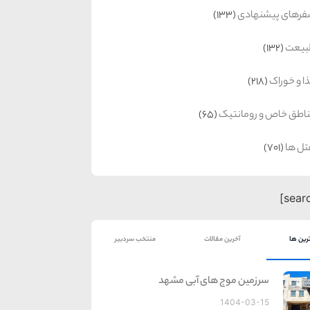
رهای پیشنهادی
(133)
بیعت
(132)
ا و خوراک
(218)
اطق خاص و رومانتیک
(65)
ل ها
(701)
رین ها
آخرین مقالات
منتخب سردبیر
سرزمین موج های آبی مشهد
1404-03-15