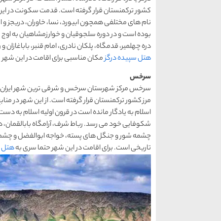
کشور ترکمنستان قرار گرفته است. قدمت سکونت در این 
نام های مختلفی همچون ابیورد، نسا، خاوران، دریجز و ا
بوده است و در دوره سلجوقیان و خوارزمشاهیان به اوج 
دره چهلمیر، قدمگاه، پلکان نادری، امام قنبر، باباغازا
هتل سپیده درگز
مکان مناسبی برای اقامت در این شهر ز
سرخس
مرز کشور ترکمنستان قرار گرفته است. از این شهر در منابع
اسلام به یادگار مانده است در قرون اولیه اسلام به دس
شکوفایی خود می رسد. رباط شرف، آرامگاه بابالقمان، د
چشمه شور و جنگل های پسته، خواجه ابوالفضل و چشمه 
تاریخی است. برای اقامت در این شهر حتما سری به
هتل 