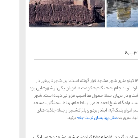
را
س
ک
کی
ه
ه
ک
ب٫ظ
را
س
شیر
ر
تربت جام مرکز شهرستان تربت جام است که در فاصله 120 کیلومتری شهر مشهد قرار گرفته است. این شهر تاریخی در
ه
ه
شی
دارد. تربت جام به هنگام حکومت صفویان یکی از شهرهایی بود
شت و در جریان حمله مغول ها آسیب فراوانی دیده است. شهر
ت. آرامگاه شیخ احمد جامی، رباط جام، رباط سمنگان، مسجد
نواز، پلنگ آبه، آبشار بردو و باغ کشمیر از جمله جاذبه های
را
س
ق
نید سری به
هتل پردیسان تربت جام
بزنید.
قش
ه
ه
ق
درگز یا دره گز زادگاه نادرشاه افشار است که در مرکز شهرستان درگز و در فاصله 250 کیلومتری شهر مشهد و همسایگی