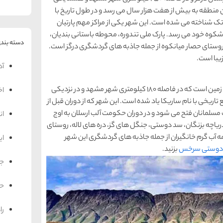
منطقه به بیش از هفت هزار سال می رسد و در طول تاریخ با
تک شناخته می شده است. این شهر یکی از مراکز مهم پارتیان
شکوه خود می رسد. پارک ملی تندوره، محوطه باستانی بندیان،
دسته بندی
ن و روستای حصار میانکوه از جمله جاذبه های گردشگری درگز است.
یبا است.
آد
سرخس مرکز شهرستان سرخس و شرقی ترین شهر ایران زمین است که در فاصله 180 کیلومتری شهر مشهد و در نزدیکی
اخ
 تاریخی با نام ساریکا یاد شده است. این شهر که از دوران قبل از
ت مسلمانان فتح می شود و در دوران حکومت آلب ارسلان به اوج
ان
ریاچه بزنگان، سد دوستی، جنگل های گز، دره های لاله، روستای
آب گرم خانگیران از جمله جاذبه های گردشگری این شهر
ای
دوستی سرخس
بزنید.
جه
حم
را