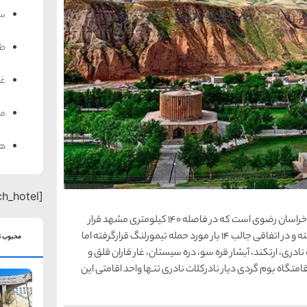
سف
ط
غذ
من
هت
[search_hotel]
کلات نادری یکی دیگر از شهرهای خوش منظر و تاریخی خراسان رضوی است که در فاصله 140 کیلومتری مشهد قرار
گرفته است. این شهر نام خود را از نادرشاه افشار وام گرفته و در اتفاقی جالب 14 بار مورد حمله تیمورلنگ قرارگرفته اما
محبوب ت
ری، ارتکند، آبشار قره سو، دره سیستان، غار قاران قلق و
متگاه بوم گردی دیار نادرکلات نادری تنها واحد اقامتی این