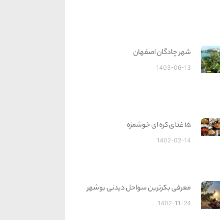
شهر چادگان اصفهان
1403-06-13
15 غذای کره ای خوشمزه
1402-02-14
معرفی بکرترین سواحل دیدنی بوشهر
1402-11-24