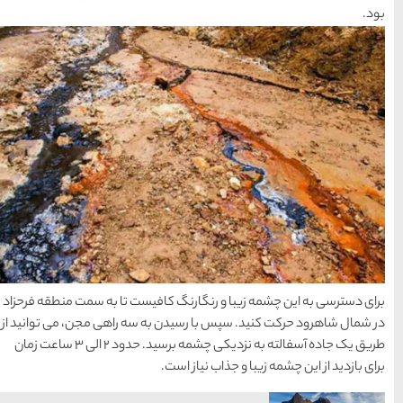
15 غذای کره ای
خوشمزه
معرفی بکرترین
سواحل دیدنی بوشهر
خلیج عربی یا خلیج
فارس؟
افیست تا به سمت منطقه فرحزاد
ه سه راهی مجن، می توانید از
طریق یک جاده آسفالته به نزدیکی چشمه برسید. حدود ۲ الی ۳ ساعت زمان
قوم کرمانج و کردهای
خراسان