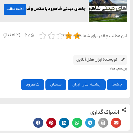
ود با عکس و آدرس
ادامه مطلب
2/5 - (2 امتیاز)
ن
شاهرود