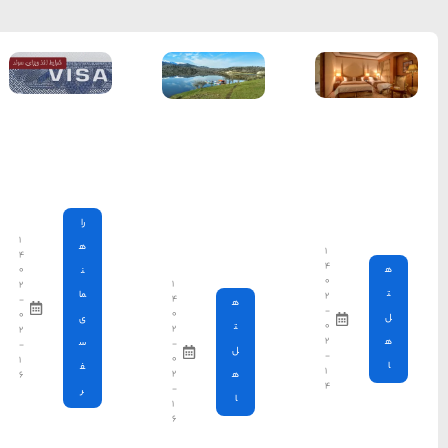
شرایط اخذ
ویزا سوئد |
شرایط و
هزینه ها
را
۱
ه
۴
۰
ن
۱
۲
ما
۴
-
۰
۰
ی
۲
۲
س
-
-
۰
۱
ف
۲
۶
-
ر
۱
۶