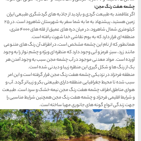
ها
به های گردشگری طبیعی ایران
زمین هستید، پیشنهاد به ما به شما سفر به شهرستان شاهرود است. در ۲۵
سرزمین موج های آبی
کیلومتری شمال شاهرود، در میان دره های عمیق از قله های ۴۰۰۰ متری،
مشهد
رت یافته است.
ر اطراف آن رنگ های متنوعی
1404-03-15
 ای ویژه و چشم نواز را به وجود
 مجن سبب به وجود آمدن هر
شهر چادگان اصفهان
دیدنی شده است.
1403-06-13
قرار گرفته است و این امر
تی بکر و زیباتر گردد. آب و
یمه خشک و سرد است. طبیعت
15 غذای کره ای
ن همچنین شرایط مناسبی را
خوشمزه
خته است.
1402-02-14
معرفی بکرترین