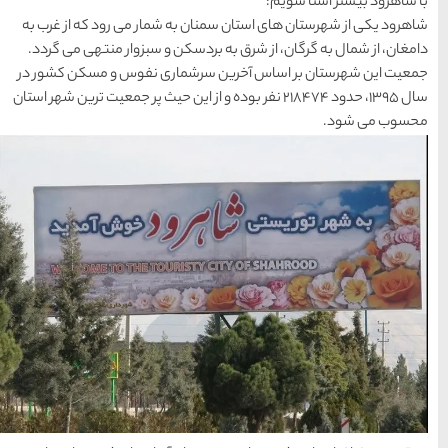
های
رزرو
رزرو
های
های
اصفهان
هتل
تبریز
هتل
مشهد
 شمار می رود که از غرب به
های
های
قشم
یزد
 و سبزوار منتهی می گردد.
اری نفوس و مسکن کشور در
بوده و از این حیث پر جمعیت ترین شهر استان
دسته بندی ها
آداب و رسوم
(184)
اخبار
(266)
انواع سفر
(73)
ایرانگردی
(1,270)
جهانگردی
(692)
حمل و نقل
(125)