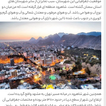
آن از سایر شهرستان های
راهنمای سفر
(409)
ار گرفته است که مرز میان دو
عتدل شمالی و آب و هوای گرم و
سفرهای پیشنهادی
(133)
ب و هوایی معتدل باشد.
طبیعت
(132)
غذا و خوراک
(218)
مناطق خاص و رومانتیک
(65)
هتل ها
(701)
[search_hotel]
ه مشهد واقع گردیده است.
ین شهر از سطح دریا در حدود ۱۳۸۰ متر بوده و مختصات جغرافیایی آن
محبوب
آخرین
منتخب
ترین
مقالات
سردبیر