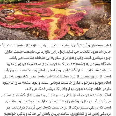
سواحل دیدنی بوشهر
1402-11-24
خلیج عربی یا خلیج
فارس؟
1402-12-20
 برای بازدید از چشمه هفت رنگ
ه زمانی، طبیعت منطقه دارای
قوم کرمانج و کردهای
ین منطقه مناسب می باشد.
 منحصر به فردی رو به رو
خراسان
املاح و مواد معدنی درون آب
1402-09-22
آب چشمه مجن شاهرود، به دلیل
است. وجود چشمه های آب جیوه
سرزمین موج های آبی
ر کمک می کند.
مشهد
نی به زمین های کشاورزی منتهی
ارای خاصیت صابون مانندی
 می گردد تا در نهایت، در
شهر چادگان اصفهان
ن آبی صاف و پاکیزه خواهیم