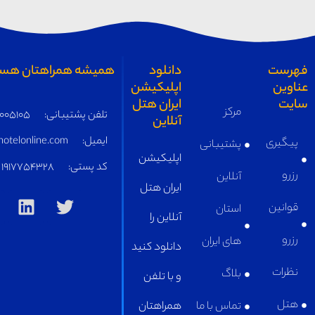
همیشه همراهتان هستیم
تلفن پشتیبانی:
05191005105
ایمیل:
supply@iranhotelonline.com
کد پستی:
1917754328