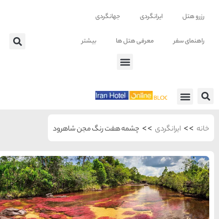
تر
جن شاهرود
شهرهای منتخب ایران
راهنمای
سفر به
تهران
تهران
رزرو
هتل