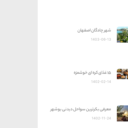
شهر چادگان اصفهان
1403-06-13
15 غذای کره ای خوشمزه
1402-02-14
معرفی بکرترین سواحل دیدنی بوشهر
1402-11-24