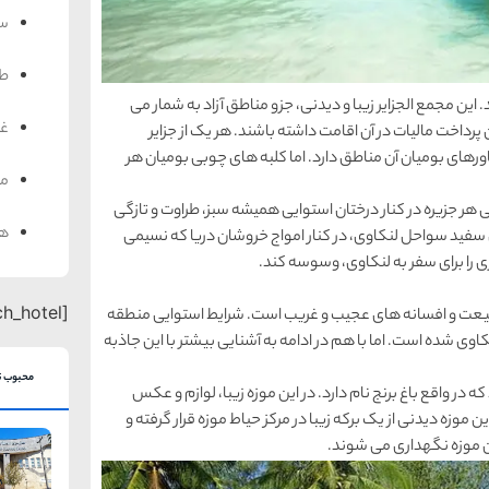
سف
ط
این مجمع الجزایر زیبا و دیدنی، جزو مناطق آزاد به شمار می
غذ
 پرداخت مالیات در آن اقامت داشته باشند. هر یک از جزایر
اورهای بومیان آن مناطق دارد. اما کلبه های چوبی بومیان هر
من
 هر جزیره در کنار درختان استوایی همیشه سبز، طراوت و تازگی
هت
 سفید سواحل لنکاوی، در کنار امواج خروشان دریا که نسیمی
را برای سفر به لنکاوی، وسوسه کند.
[search_hotel]
بیعت و افسانه های عجیب و غریب است. شرایط استوایی منطقه
 شده است. اما با هم در ادامه به آشنایی بیشتر با این جاذبه
محبوب ت
ه در واقع باغ برنج نام دارد. در این موزه زیبا، لوازم و عکس
موزه دیدنی از یک برکه زیبا در مرکز حیاط موزه قرار گرفته و
ن موزه نگهداری می شوند.