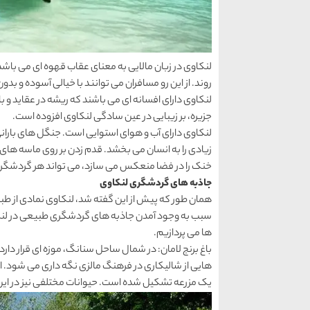
لنکاوی در زبان مالایی به معنای عقاب قهوه ای می باشد. 
روند. از این رو مسافران می توانند با خیالی آسوده و بدون
لنکاوی دارای افسانه ای می باشند که ریشه در عقاید و ب
جزیره، بر زیبایی در عین سادگی لنکاوی افزوده است.
لنکاوی دارای آب و هوای استوایی است. جنگل های بارانی
زیادی را به انسان می بخشد. قدم زدن بر روی ماسه های
خنک را در فضا منعکس می سازد، می تواند هر گردشگری 
جاذبه های گردشگری لنکاوی
همان طور که پیش از این گفته شد، لنکاوی نمادی از ط
سبب به وجود آمدن جاذبه های گردشگری طبیعی در لنکاوی
ها می پردازیم.
باغ برنج لامان: در شمال ساحل سنانگ، موزه ای قرار دارد ک
هایی از شالیکاری در فرهنگ مالزی نگه داری می شود. این 
یک مزرعه تشکیل شده است. حیوانات مختلفی نیز در ای