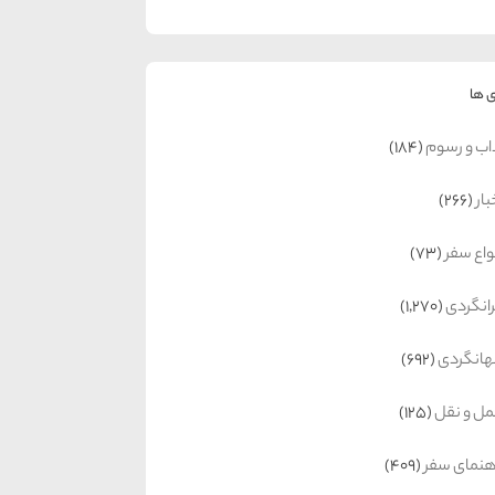
 ها
اب و رسوم
(184)
بار
(266)
واع سفر
(73)
رانگردی
(1,270)
انگردی
(692)
ل و نقل
(125)
هنمای سفر
(409)