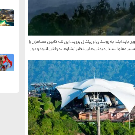
 باید ابتدا به روستای اورینتال بروید. این تله کابین مسافران را
تمام مسیر مملو است از دیدنی هایی نظیر آبشارها، درختان انبوه و دور