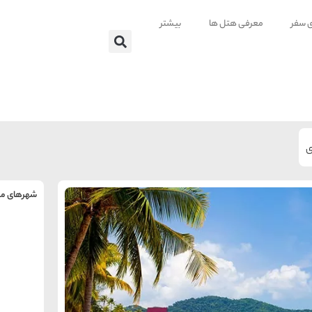
ی سفر
معرفی هتل ها
بیشتر
ی
شهرهای من
را
س
تهر
ه
ه
ته