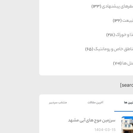
رهای پیشنهادی
(133)
بیعت
(132)
ا و خوراک
(218)
اطق خاص و رومانتیک
(65)
ل ها
(701)
رین ها
آخرین مقالات
منتخب سردبیر
سرزمین موج های آبی مشهد
1404-03-15