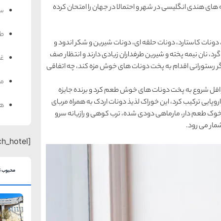
 های هندی انگلیسی در شهر و احتمالا در جهان را امتحان کرده
سف
ط
ا، دونات کاستارد، دونات حلقه ای، دونات شیرین و شکر اندود و
گرد، نان نیمه پخته و شیرین طرفداران زیادی دارند و انتظار صف
غذ
 اگر رستورانی اقدام به پخت دونات های خوش مزه کند، چه اتفاقی
من
افل شروع به پخت دونات های خوش طعم کرد و برنده جایزه
 اروپایی ترکیب کرد، این خوراک لذیذ دونات اردک به همراه مربای
هت
وک طعم دار، مارماهی دودی شده، ترب کوهی و رازیانه سرو
مار می رود.
[search_hotel]
محبوب ت