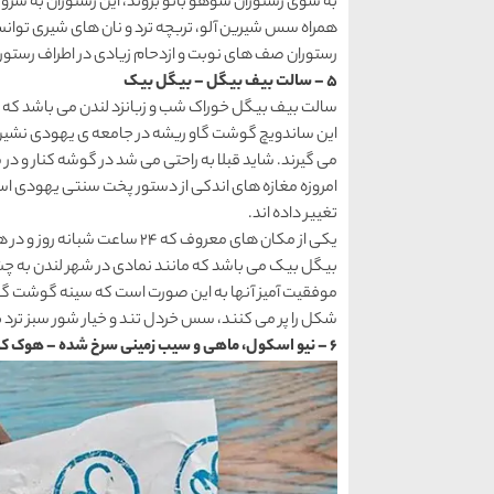
به سوی رستوران سوهو بائو بروند، این رستوران به سر
رستوران صف های نوبت و ازدحام زیادی در اطراف رستوران
5 – سالت بیف بیگل – بیگل بیک
این ساندویچ گوشت گاو ریشه در جامعه ی یهودی نشین دار
می گیرند. شاید قبلا به راحتی می شد در گوشه کنار و در 
امروزه مغازه های اندکی از دستور پخت سنتی یهودی اس
تغییر داده اند.
یکی از مکان های معروف که 24 س
موفقیت آمیز آنها به این صورت است که سینه گوشت گاو 
شکل را پر می کنند، سس خردل تند و خیار شور سبز ترد 
6 – نیو اسکول، ماهی و سیب زمینی سرخ شده – هوک کامدن