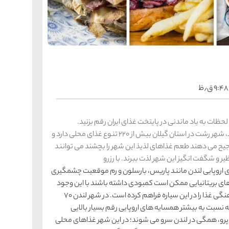
را
س
ک
کی
ه
ه
ک
۹:۴۸ ق٫ظ
را
س
شیر
لحظات به یاد ماندنی در پایتخت غذای ایران رقم بزنید.
ر
تنوع غذایی شهرها می تواند موجب جذب گردشگر شود، شهر رشت در استان گیلان بیش از 220 تنوع غذای محلی دارد و
ه
ه
شی
یح می دهند طعم غذاهای لذیذ این شهر را بچشند می توانند
ر و شگفت انگیز این شهر لذت ببرند. با رزرو
اروپایی لندن مانند پاریس، بارسلون و رم موقعیت چشمگیری
اهای بریتانیایی ممکن است کمبودی داشته باشند با این وجود
را
س
ق
این شهر پایتخت یکی از متنوع ترین صحنه های چند فرهنگی غذا را در این سیاره فراهم کرده است. در شهر لندن 70
قش
که نسبت به بیشتر همسایه های اروپایی رقم بسیار بالایی
ه
ه
 پرو، همگی در لندن سرو می شوند؛ در این شهر غذاهای محلی
ق