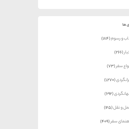
 ها
اب و رسوم
(184)
بار
(266)
واع سفر
(73)
رانگردی
(1,270)
انگردی
(692)
ل و نقل
(125)
هنمای سفر
(409)