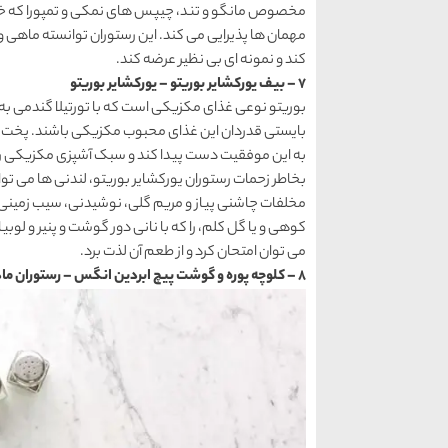
مخصوص مانگو و تند، چیپس های نمکی و تمپورا که خورا
مهمان ها پذیرایی می کند. این رستوران توانسته ماهی و 
کند و نمونه ای بی نظیر عرضه کند.
7 – بیف یورکشایر بوریتو – یورکشایر بوریتو
بوریتو نوعی غذای مکزیکی است که با تورتیلا گندمی 
بایستی قدردان این غذای محبوب مکزیکی باشند. پخت ای
به این موفقیت دست پیدا کند و سبک آشپزی مکزیکی را 
بخاطر زحمات رستوران یورکشایر بوریتو، لندنی ها می توا
مخلفات چاشنی پیاز و مریم گلی، نوشیدنی، سیب زمینی 
کوهی و یا گل کلم، را که با نانی دور گوشت و پنیر و لو
می توان امتحان کرد و از طعم آن لذت برد.
8 – کلوچه پوره و گوشت پیچ ابردین انگس – رستوران مادر مش