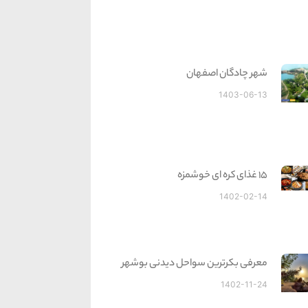
شهر چادگان اصفهان
1403-06-13
15 غذای کره ای خوشمزه
1402-02-14
معرفی بکرترین سواحل دیدنی بوشهر
1402-11-24