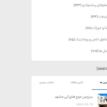
رهای پیشنهادی
(133)
بیعت
(132)
ا و خوراک
(218)
اطق خاص و رومانتیک
(65)
ل ها
(701)
رین ها
آخرین مقالات
منتخب سردبیر
سرزمین موج های آبی مشهد
1404-03-15