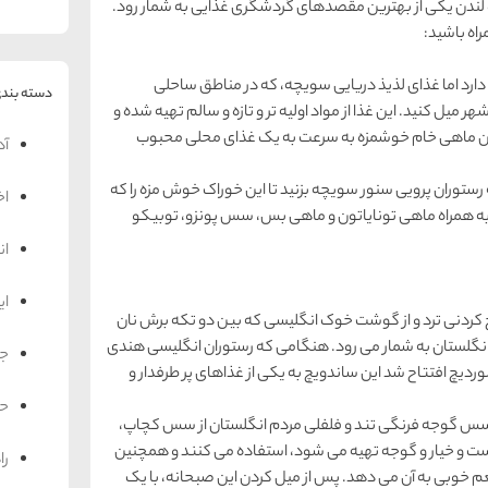
ندن یکی از بهترین مقصدهای گردشگری غذایی به شمار رود.
راه باشید:
دارد اما غذای لذیذ دریایی سویچه، که در مناطق ساحلی
دسته بندی
ر میل کنید. این غذا از مواد اولیه تر و تازه و سالم تهیه شده و
این ماهی خام خوشمزه به سرعت به یک غذای محلی محبوب
آد
توران پرویی سنور سویچه بزنید تا این خوراک خوش مزه را که
اخ
ی به همراه ماهی تونایاتون و ماهی بس، سس پونزو، توبیکو
ان
ای
ردنی ترد و از گوشت خوک انگلیسی که بین دو تکه برش نان
نگلستان به شمار می رود. هنگامی که رستوران انگلیسی هندی
جه
ردیچ افتتاح شد این ساندویچ به یکی از غذاهای پر طرفدار و
حم
ی سس گوجه فرنگی تند و فلفلی مردم انگلستان از سس کچاپ،
ست و خیار و گوجه تهیه می شود، استفاده می کنند و همچنین
را
طعم خوبی به آن می دهد. پس از میل کردن این صبحانه، با یک