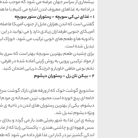
بیشماری از سراسر جهان عرضه می شود که موجب شده ل
در ادامه به غذاهای معروف لندن اشاره می کنیم با ما هم
1 – غذای نی کی سویچه – رستوران سنور سِویچه
گفتنی است که لندن هزاران مایل از جنوب آمریکا فاصله 
آمریکای جنوبی طرفداران زیادی دارد را می توانید در این شه
با ادویه ها و طعم های خوبی ترکیب می شود، خوراک 
تبدیل شده است.
برای چشیدن طعم بهترین سویچه بهتر است که سری به رس
از مواد ترکیبی پرویی به روش ژاپنی آماده شده در ظرف
تخم نوعی ماهی خاویار و خرچنگ دریایی امتحان کنید.
2 – بیکن نان رل – رستوران دیشوم
ساندویچ گوشت خوک که از ورقه های نازک گوشت سرخ ک
خامه ای پیچ خورده است محبوب ترین صبحانه ی مردم ا
دیشوم، یکی از بهترین رستوران های لندن در ناحیه ی شو
ویژه دیشوم تبدیل شد.
ریشه ی این غذا به شهر بمبئی هند باز می گردد و بجا
سس قهوه ای و چاشنی هندی – پاکستانی رایتا که از ما
اندکی گشنیز نیز در کنار این غذا قرار داده می شود که 