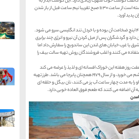
و کانفت گوشت خوک شهرت زیادی دارد. این گوشت آبدار به
همراه سس شیرین آلو، تربچه ترد و نان های شیری توانسته است از ساعت 11:30 صبح تقریبا نیم ساعت قبل از باز شدن
 پدید آورد.
سالت بیف بیگل خوراک شب و زبانزد لندن می باشد که 4 اینچ ضخامت آن بوده و با خردل تند انگلیسی سرو می شود.
د و گردشگران پس از میل کردن آن نیرو و انرژی چند برابری
شرق یا غرب خیابان های لندن این ساندویچ را سفارش داد اما
تفاده می کنند و اغلب فروشندگان روش تهیه سالت بیف را
اعت شبانه روز و در هفت روز هفته این خوراک افسانه ای و لذیذ را عرضه می کند
بیگل بیک می باشد که مانند نمادی در شهر لندن به چشم می خورد، و از سال 1979 همچنان پابرجا می باشد. طرز تهیه
را به مدت چهار ساعت آب پز می کنند، نان بیگل و حلقه ای
به آن اضافه می کنند که طعم فوق العاده خوبی دارد.