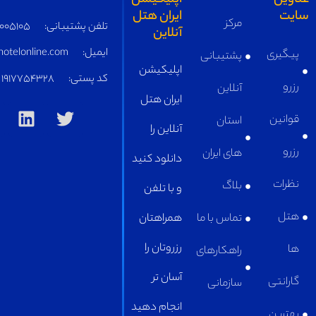
تلفن پشتیبانی:
05191005105
ایمیل:
supply@iranhotelonline.com
کد پستی:
1917754328