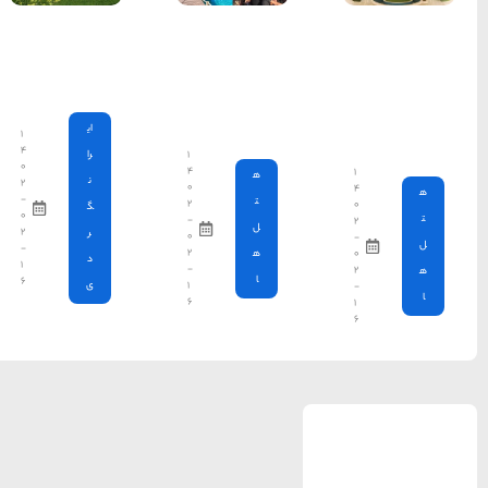
جاهای
دیدنی
فیروزکوه
ای
۱
۴
۱
را
۰
۴
ن
۲
۰
-
۲
گ
۰
-
۲
ر
۰
-
۲
د
۱
-
۶
۱
ی
۶