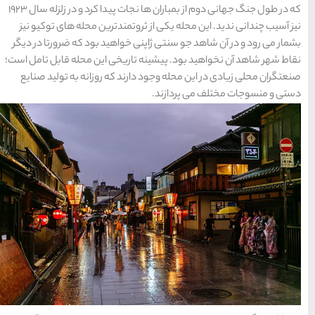
که در طول جنگ جهانی دوم از بمباران ها نجات پیدا کرد و در زلزله سال 1923
ها
ندترین محله های توکیو نیز
اهید بود که ضرورتا در دیگر
سرزمین موج های آبی
یخی این محله قابل تامل است؛
 که روزانه به تولید صنایع
مشهد
1404-03-15
شهر چادگان اصفهان
1403-06-13
15 غذای کره ای
خوشمزه
1402-02-14
معرفی بکرترین