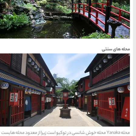
راهنمای سفر
(409)
سفرهای پیشنهادی
(133)
طبیعت
(132)
غذا و خوراک
(218)
مناطق خاص و رومانتیک
(65)
هتل ها
(701)
[search_hotel]
محبوب
آخرین
منتخب
کیو است زیرا از معدود محله هایست
ترین
مقالات
سردبیر