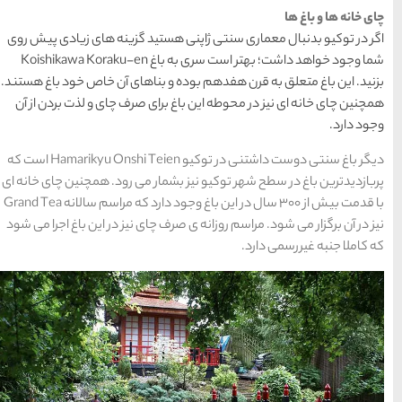
های
رزرو
رزرو
های
های
اصفهان
هتل
تبریز
هتل
مشهد
های
های
قشم
یزد
تید گزینه های زیادی پیش روی
شما وجود خواهد داشت؛ بهتر است سری به باغ Koishikawa Koraku-en
بناهای آن خاص خود باغ هستند.
ای صرف چای و لذت بردن از آن
دسته بندی ها
دیگر باغ سنتی دوست داشتنی در توکیو Hamarikyu Onshi Teien است که
آداب و رسوم
(184)
ار می رود. همچنین چای خانه ای
با قدمت بیش از 300 سال در این باغ وجود دارد که مراسم سالانه Grand Tea
اخبار
(266)
چای نیز در این باغ اجرا می شود
انواع سفر
(73)
ایرانگردی
(1,270)
جهانگردی
(692)
حمل و نقل
(125)