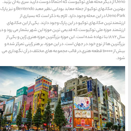
سواحل دیدنی بوشهر
لا دوست دارید سری به آن بزنید.
بهترین مکانهای توکیو از جمله معابد بودایی نظیر معبد Bentendo و نیز پارک
1402-11-24
ه ذکر است که بسیاری از
 دارند. یکی از این مکانهای
خلیج عربی یا خلیج
زه این شهر بشمار می رود و در
زرگترین موزه هنری ژاپن و یکی از
فارس؟
زه، بر هنر ژاپنی تمرکز شده و
1402-12-20
جموعه های مختلف در آن نگهداری می
قوم کرمانج و کردهای
خراسان
1402-09-22
سرزمین موج های آبی
مشهد
شهر چادگان اصفهان