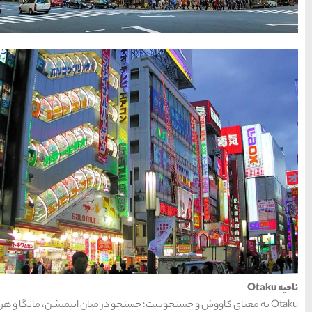
15 غذای کره ای
خوشمزه
معرفی بکرترین
سواحل دیدنی بوشهر
خلیج عربی یا خلیج
فارس؟
قوم کرمانج و کردهای
خراسان
و در میان انیمیشن، مانگا و هر