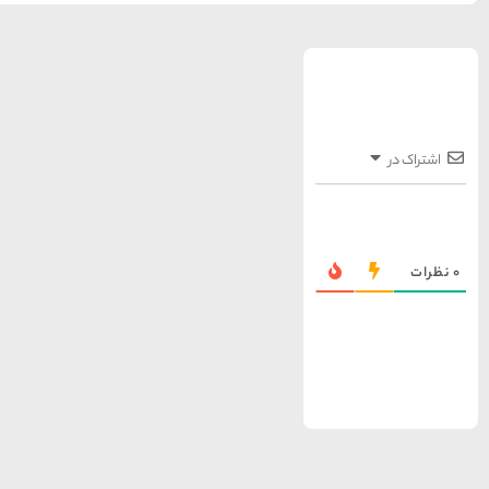
سواحل دیدنی بوشهر
1402-11-24
خلیج عربی یا خلیج
فارس؟
1402-12-20
قوم کرمانج و کردهای
خراسان
1402-09-22
سرزمین موج های آبی
مشهد
شهر چادگان اصفهان