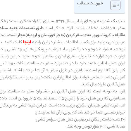
های
تهران
دیک شدن به روزهای پایانی سال 1399 بسیاری از افراد ممکن است در فکر
 است
طبق تصمیمات جدید ستاد
راهنمای
سفر به
کیش
شما
کیش
ر این رابطه
اینجا
کلیک کنید. با
رزرو
هتل
های
ت پروتکل های بهداشتی را در
کیش
م را تجربه نمود. در این راستا،
ه سفر به سلامت نکات بهداشتی
به آن ها توجه داشته باشند را
راهنمای
ات در توییتر و اینستاگرام ایران
سفر به
شیراز
شیراز
رزرو
ر جشنواره سفر به سلامت برای
هتل
های
شیراز
مسافرانی که رزرو هتل خود را از تاریخ 25 اسفند لغایت 15 فروردین انجام داده
. در این قرعه کشی به برندگان
بارتنداز:
راهنمای
راهنمای
راهنمای
سفر به
سفر به
سفر به
راهنمای
تبریز
مشهد
راهنمای
اصفهان
تبریز
مشهد
اصفهان
سفر به
سفر به
قشم
یزد
رزرو
رزرو
قشم
یزد
رزرو هتل
هتل
هتل