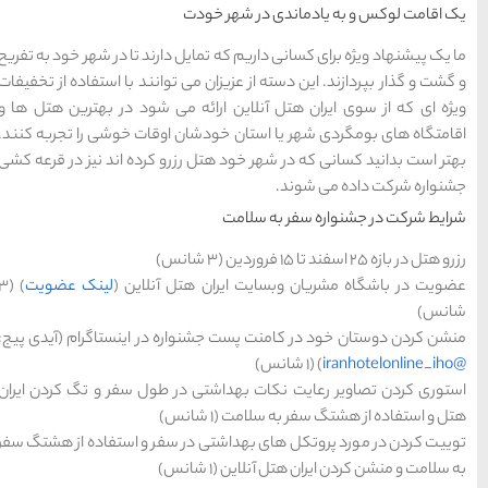
های
رزرو
رزرو
های
های
ت
اصفهان
هتل
تبریز
هتل
مشهد
های
های
قشم
یزد
ل دارند تا در شهر خود به تفریح
ی توانند با استفاده از تخفیفات
ه می شود در بهترین هتل ها و
ن اوقات خوشی را تجربه کنند.
دسته بندی ها
زرو کرده اند نیز در قرعه کشی
آداب و رسوم
(184)
اخبار
(266)
ل آنلاین (
لینک عضویت
) (3
انواع سفر
(73)
ره در اینستاگرام (آیدی پیج:
ایرانگردی
(1,270)
در ﻃﻮل ﺳﻔﺮ و ﺗﮓ ﮐﺮدن اﯾﺮان
جهانگردی
(692)
ر ﺳﻔﺮ و اﺳﺘﻔﺎده از ﻫﺸﺘﮓ سفر
حمل و نقل
(125)