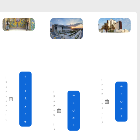
ها
سرزمین موج های آبی
مشهد
خاطرات سفر
تنهایی یک
1404-03-15
توریست به
ایران و ازدواج
او
شهر چادگان اصفهان
1403-06-13
ای
۱
۴
را
۰
ن
۱
۲
15 غذای کره ای
۴
-
گ
۰
۰
خوشمزه
۳
۲
ر
-
-
1402-02-14
د
۱۲
۱
-
۶
ی
۱
۸
معرفی بکرترین