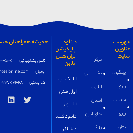
همیشه همراهتان هستیم
تلفن پشتیبانی:
05191005105
ایمیل:
supply@iranhotelonline.com
کد پستی:
1917754328