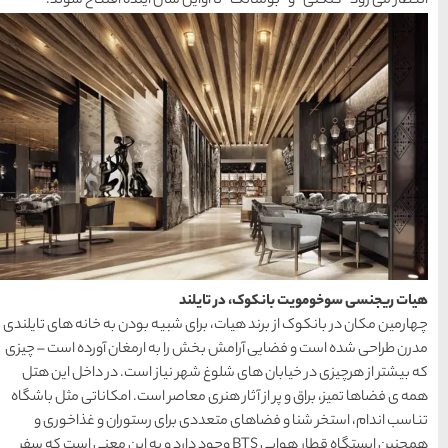
سال آینده افتتاح شوند.
راهنمای سفر
(409)
سفرهای پیشنهادی
(133)
طبیعت
(132)
غذا و خوراک
(218)
مناطق خاص و رومانتیک
(65)
هتل ها
(701)
شبیه بودن به خانه های تایلندی
به ارمغان آورده است – چیزی
[search_hotel]
نیاز است. در داخل این هتل
اصر است. امکاناتی مثل باشگاه
رای رستوران و غذاخوری و
محبوب
آخرین
منتخب
ار هوایی BTS وجود دارد و به این معنی است که سفر
ترین
مقالات
سردبیر