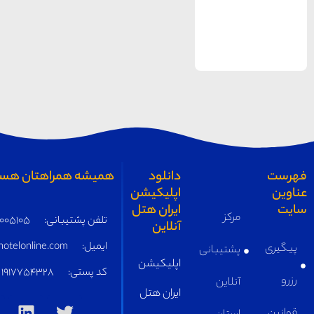
همیشه همراهتان هستیم
تلفن پشتیبانی:
05191005105
ایمیل:
supply@iranhotelonline.com
کد پستی:
1917754328