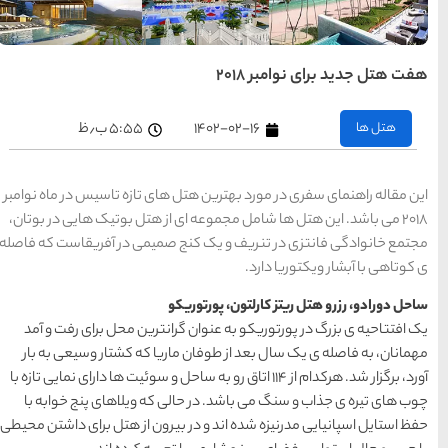
های
تهران
راهنمای
سفر به
کیش
۵:۵۵ ب٫ظ
کیش
رزرو
هتل
های
کیش
های تازه تاسیس در ماه نوامبر
 از هتل بوتیک هایی در بوتان،
 صمیمی در آفریقاست که فاصله
راهنمای
سفر به
شیراز
شیراز
رزرو
و
هتل
های
انترین محل برای رفت و آمد
شیراز
ریا که کشتار وسیعی به بار
۱۱ اتاق رو به ساحل و سوئیت ها دارای نمایی تازه با
راهنمای
راهنمای
راهنمای
ی که ویلاهای پنج خوابه با
سفر به
سفر به
سفر به
راهنمای
تبریز
مشهد
راهنمای
اصفهان
تبریز
مشهد
اصفهان
سفر به
سفر به
بیرون از هتل برای داشتن محیطی
قشم
یزد
رزرو
رزرو
قشم
یزد
رزرو هتل
هتل
هتل