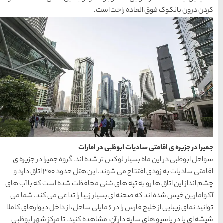
ها
سرزمین موج های آبی
مشهد
1404-03-15
شهر چادگان اصفهان
1403-06-13
رات
15 غذای کره ای
ند. گروه جمیرا در جزیره ی
خوشمزه
اقامتی سادیات به زودی افتتاح می شوند. این هتل حدود ۳۰۰ اتاق دارد و
1402-02-14
حافظت شده است که با آب های
ا را تداعی می کند. شما می
ایی از خلیج فارس را در ۶ مایلی ساحل، از داخل دیوارهای کاملا
معرفی بکرترین
ه کنید. تا مرکز شهر ابوظبی