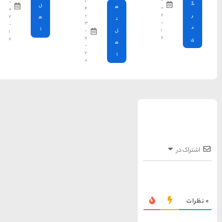
۱
-
ل
۴
۰
۰
۲
ه
۳
-
ا
-
۱
۱۱
۶
-
۲
۰