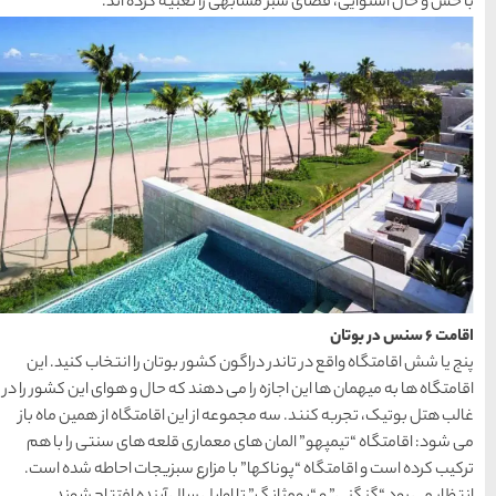
عبیه کرده اند.
های
رزرو
رزرو
های
های
اصفهان
هتل
تبریز
هتل
مشهد
های
های
قشم
یزد
دسته بندی ها
آداب و رسوم
(184)
اخبار
(266)
انواع سفر
(73)
 بوتان را انتخاب کنید. این
ایرانگردی
(1,270)
د که حال و هوای این کشور را در
ین اقامتگاه از همین ماه باز
جهانگردی
(692)
ی قلعه های سنتی را با هم
رع سبزیجات احاطه شده است.
حمل و نقل
(125)