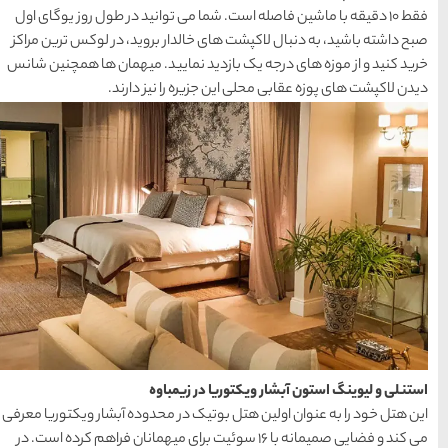
سواحل دیدنی بوشهر
ی توانید در طول روز یوگای اول
1402-11-24
ر بروید، در لوکس ترین مراکز
ایید. میهمان ها همچنین شانس
ا نیز دارند.
خلیج عربی یا خلیج
فارس؟
1402-12-20
قوم کرمانج و کردهای
خراسان
1402-09-22
سرزمین موج های آبی
مشهد
باوه
 محدوده آبشار ویکتوریا معرفی
شهر چادگان اصفهان
با ۱۶ سوئیت برای میهمانان فراهم کرده است. در