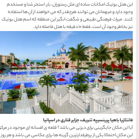
، بار، استخر شنا و مستخدم
ی خواهند از آن ها استفاده
این منطقه که اسم هتل بوتیک
15 غذای کره ای
خوشمزه
معرفی بکرترین
سواحل دیدنی بوشهر
خلیج عربی یا خلیج
فارس؟
اسپانیا
قوم کرمانج و کردهای
قلعه ی افسانه ای موجود در مرکز
خراسان
ها برای عکاسی می باشد و هر روز