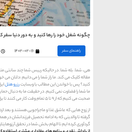
چگونه شغل خود را رها کنید و به دور دنیا سفر کن
راهنمای سفر
۱۴۰۲-۰۲-۱۶
هی، شما. بله شما. در حالیکه رییس شما چند سانتی متر
مقاله کلیک می کند. ما راز شما را می دانیم :دلتان می خو
کنید؟ پس با خواندن این مطالب با وبسایت
رزرو هتل
ایر
ما شما را قضاوت نمی کنیم. در حقیقت ما به دنبال حمای
صحبت می کنیم که از 9 تا 5 تمام وقت کار می کنند تا برای انجام این کار نکات لازم را یاد بگیرند و کسب تجربه کنند.
از زوج هایی که عاشق غذا و ماجراجویی هستند و بعد ازدوا
گرفته تا والدینی که به ادامه تحصیل فرزندانشان در همه 
گردآوری کرده ایم تا الهام بخش شما در تحقق آرزوهایتا
از پاداش نقدی و برنامه های وفاداری مشتری استفاده کن