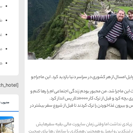
سف
ط
غذ
من
هت
 شد که اوایل امسال از هر کشوری در سراسر دنیا بازدید کرد. این ماجراجو
[search_hotel]
ث این ماجرا شد، من محبور بودم زندگی اجتماعی ام را رها کنم و
از ترک کار 10000دلار پس انداز کرد.
محبوب ت
و بیرون غذاخوردن را ترک کردند تا قبل از شروع سفر بیشتر در
یادی نداشت اما وقتی زمان ساپورت مالی بقیه سفرهایش
ق لینکدین و ایمیل و همچنین همکاری با سازمان ها برای صحبت