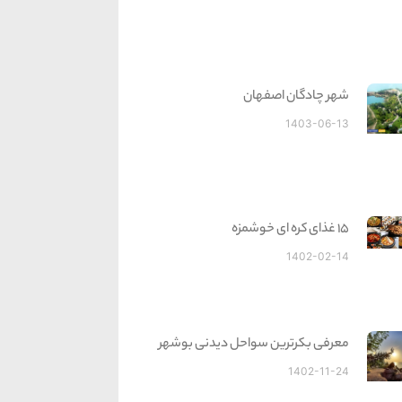
شهر چادگان اصفهان
1403-06-13
15 غذای کره ای خوشمزه
1402-02-14
معرفی بکرترین سواحل دیدنی بوشهر
1402-11-24