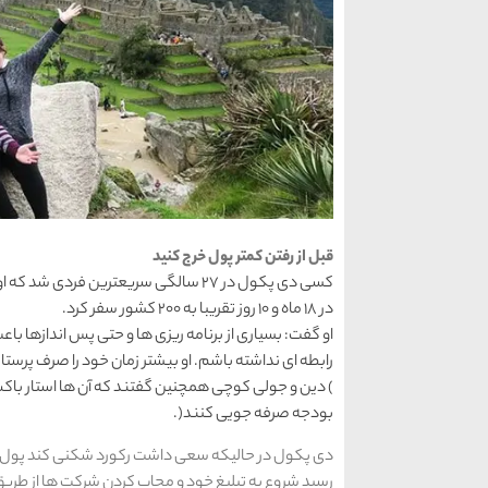
قبل از رفتن کمتر پول خرج کنید
کسی دی پکول در 27 سالگی سریعترین فردی
در 18 ماه و 10 روز تقریبا به 200 کشور سفر کرد.
او گفت: بسیاری از برنامه ریزی ها و حتی پس اندازها باع
رابطه ای نداشته باشم. او بیشتر زمان خود را صرف پرستاری بچه کرد و قبل 
) دین و جولی کوچی همچنین گفتند که آن ها استار باکس 
بودجه صرفه جویی کنند(.
دی پکول در حالیکه سعی داشت رکورد شکنی کند پول ز
رسید شروع به تبلیغ خود و مجاب کردن شرکت ها از طری