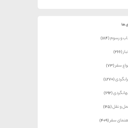
 ها
اب و رسوم
(184)
بار
(266)
واع سفر
(73)
رانگردی
(1,270)
انگردی
(692)
ل و نقل
(125)
هنمای سفر
(409)