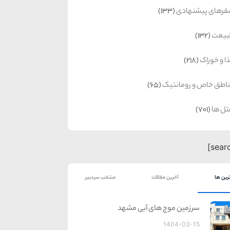
رهای پیشنهادی
(133)
بیعت
(132)
ا و خوراک
(218)
اطق خاص و رومانتیک
(65)
ل ها
(701)
رین ها
آخرین مقالات
منتخب سردبیر
سرزمین موج های آبی مشهد
1404-03-15