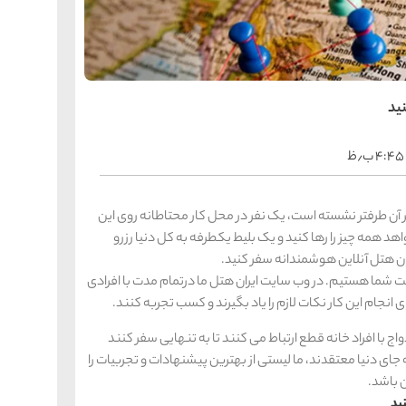
را
س
ک
کی
ه
ه
ید
ک
۴:۴۵ ب٫ظ
را
س
شیر
 آن طرفتر نشسته است، یک نفر در محل کار محتاطانه روی این
ر
اهد همه چیز را رها کنید و یک بلیط یکطرفه به کل دنیا رزرو
ه
ه
شی
ان هتل آنلاین هوشمندانه سفر کنید.
ت شما هستیم. در وب سایت ایران هتل ما درتمام مدت با افرادی
را
س
ج با افراد خانه قطع ارتباط می کنند تا به تنهایی سفر کنند
ق
قش
جای دنیا معتقدند، ما لیستی از بهترین پیشنهادات و تجربیات را
ه
ن باشد.
ه
ق
ید