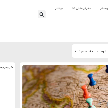
ی سفر
معرفی هتل ها
بیشتر
 و به دور دنیا سفر کنید
شهرهای من
را
س
تهر
ه
ه
ته