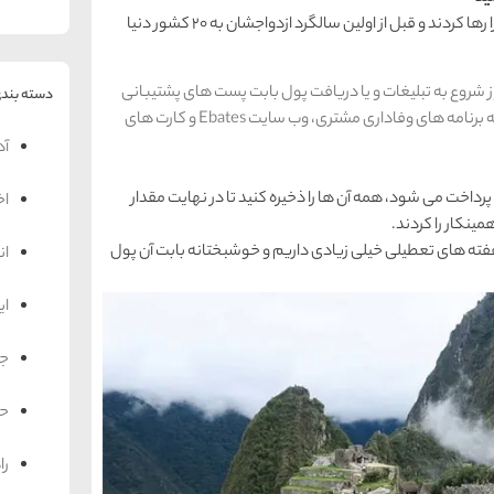
دین و جولی کوچی بعد از عهد بستن با یکدیگر کارشان را رها کردند و قبل از اولین سالگرد ازدواجشان به 20 کشور دنیا
نوز شروع به تبلیغات و یا دریافت پول بابت پست های پشتیبانی
دسته بندی
شده در برنامه اینیستاگرام نکرده اند. به جای آن، متکی به برنامه های وفاداری مشتری، وب سایت Ebates و کارت های
آد
رداخت می شود، همه آن ها را ذخیره کنید تا در نهایت مقدار
اخ
نکار را کردند.
ته های تعطیلی خیلی زیادی داریم و خوشبختانه بابت آن پول
ان
ای
جه
حم
را