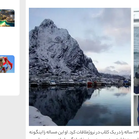
اریکا اون، کلمنت کووالنکوی 22 ساله و جولی السن برگر 23 ساله را در یک کلاب در نروژملاقات کرد. او این مساله را اینگونه