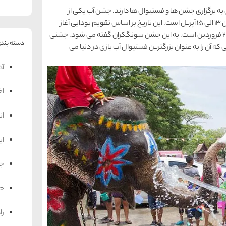
دی به برگزاری جشن ها و فستیوال ها دارند. جشن آب یکی از
شادترین فستیوال هاست. تاریخ دقیق برگزاری این جشن 13 الی 15 آپریل است. این تاریخ بر اساس تقویم بودایی آغاز
سال جدید تایلند است. در تقویم ایران این تاریخ 24 الی 26 فروردین است. به این جشن سونگکران گفته می شود. جشنی
دسته بندی
 آن را به عنوان بزرگترین فستیوال آب بازی در دنیا می
آد
اخ
ان
ای
جه
حم
را