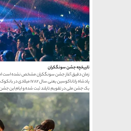
تاریخچه جشن سونگکران
زمان دقیق آغاز جشن سونگکران مشخص نشده است اما م
یک جشن ملی در تقویم تایلند ثبت شده و ایام این جشن ا