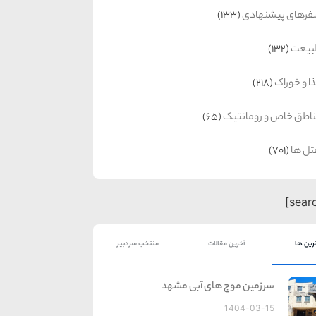
رهای پیشنهادی
(133)
بیعت
(132)
ا و خوراک
(218)
اطق خاص و رومانتیک
(65)
ل ها
(701)
رین ها
آخرین مقالات
منتخب سردبیر
سرزمین موج های آبی مشهد
1404-03-15