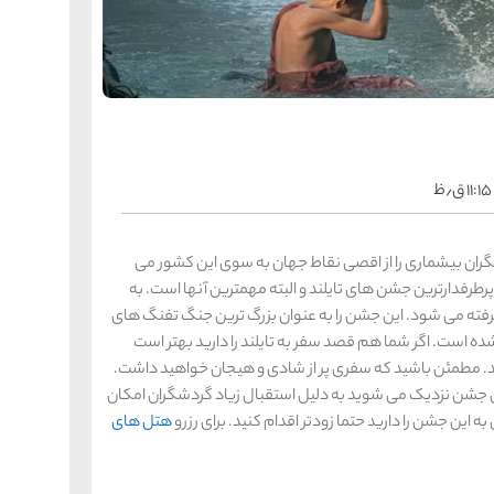
را
س
ک
کی
ه
ه
ک
۱۱:۱۵ ق٫ظ
را
س
شیر
 که هر سال گردشگران بیشماری را از اقصی نقاط جهان به سوی این کشور می
ر
پرطرفدارترین جشن های تایلند و البته مهمترین آنها است. به
ه
ه
شی
گرفته می شود. این جشن را به عنوان بزرگ ترین جنگ تفنگ های
ده است. اگر شما هم قصد سفر به تایلند را دارید بهتر است
ید. مطمئن باشید که سفری پر از شادی و هیجان خواهید داشت.
زاری جشن نزدیک می شوید به دلیل استقبال زیاد گردشگران امکان
را
س
ق
 این جشن را دارید حتما زودتر اقدام کنید. برای رزرو
هتل های
قش
ه
ه
ق