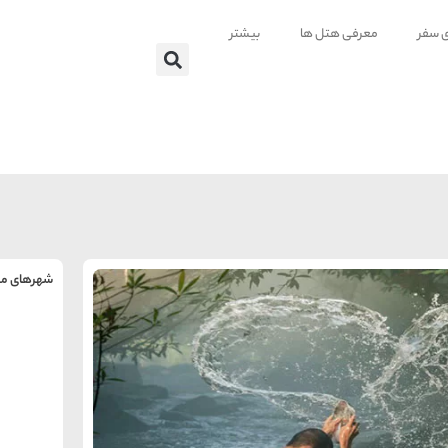
ی سفر
معرفی هتل ها
بیشتر
شهرهای من
را
س
تهر
ه
ه
ته