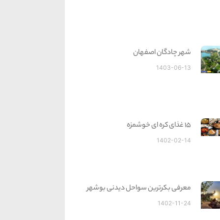
شهر چادگان اصفهان
1403-06-13
15 غذای کره ای خوشمزه
1402-02-14
معرفی بکرترین سواحل دیدنی بوشهر
1402-11-24