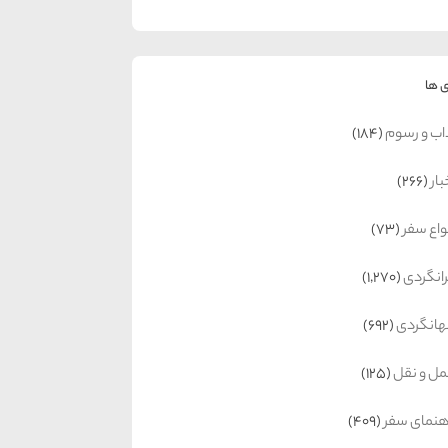
 ها
اب و رسوم
(184)
بار
(266)
واع سفر
(73)
رانگردی
(1,270)
انگردی
(692)
ل و نقل
(125)
هنمای سفر
(409)