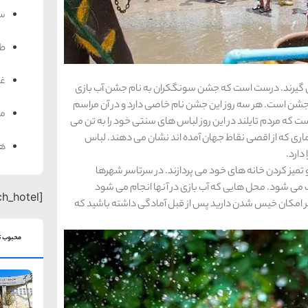
سف
ط
غذ
ی گیرند. درست است که جشن سونگکران به نام جشن آب بازی
شن است. هر سه روز این جشن نام خاصی دارد و در آن مراسم
من
که مردم تایلند در این روز لباس های سنتی خود را به تن می
اری که از اقصی نقاط جهان آمده اند نشان می دهند. لباس
هت
دارد.
 و تمیز کردن خانه های خود می پردازند. در سرتاسر شهرها
 می شود. محل هایی که آب بازی در آنها انجام می شود
[search_hotel]
 امکان خیس شدن دارید پس از قبل آمادگی داشته باشید که
محبوب ت