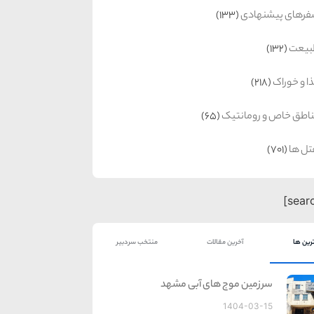
رهای پیشنهادی
(133)
بیعت
(132)
ا و خوراک
(218)
اطق خاص و رومانتیک
(65)
ل ها
(701)
رین ها
آخرین مقالات
منتخب سردبیر
سرزمین موج های آبی مشهد
1404-03-15