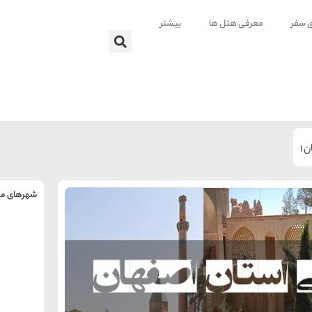
ی سفر
معرفی هتل ها
بیشتر
 1
شهرهای من
را
س
تهر
ه
ه
ته