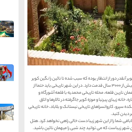
آنقدر دور از انتظار بوده که سبب شده تا نائین را نگین کویر
بنامند. نائین یکی از قدمیی ترین شهرهای ایران است و بیش از 3000 سال قدمت دارد. در این شهر تاریخی باید حتما از
 همان نارین قلعه، محله تاریخی محمدیه با قلعه آشورگاه و
خانه زیبای پیرنیا و موزه کویر جاگرفته در تالارها و اتاق
ه سپرو، کاروانسراهای تاریخی نیستانک و بلاباد، خانه تاریخی
ر دیدن کنید.
بابافی شما را از این شهر زیبا دست خالی راهی نخواهد کرد. هتل
 شهر زیباست که می توانید چند شبی را میهمان نائین باشید.