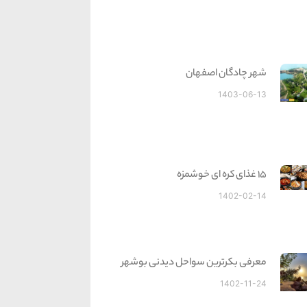
شهر چادگان اصفهان
1403-06-13
15 غذای کره ای خوشمزه
1402-02-14
معرفی بکرترین سواحل دیدنی بوشهر
1402-11-24