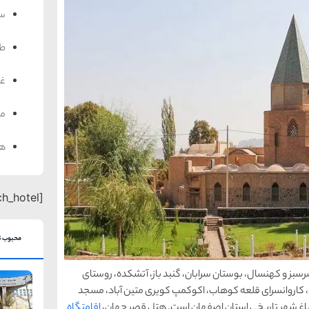
سف
ط
غذ
من
هت
[search_hotel]
محبوب ت
سبز و کهنسال، بوستان سرابان، گنبد باز، آتشکده، روستای
 کاروانسرای قلعه کوهاب، اکوکمپ کویری متین آباد، مسجد
ای باغ شهر تاریخی استان اصفهان است. هتل قصر جهان،
اقامتگاه