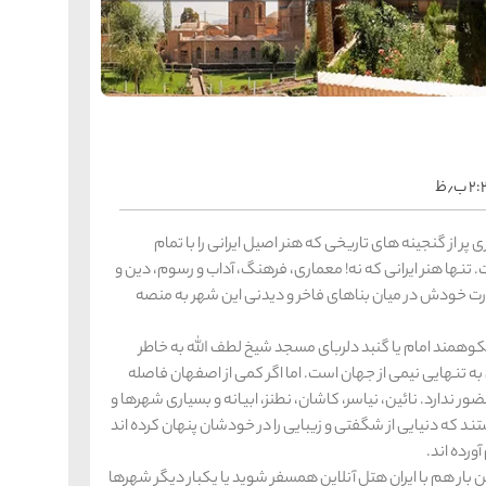
را
س
ک
کی
ه
ه
ک
 ب٫ظ
را
س
 از گنجینه های تاریخی که هنر اصیل ایرانی را با تمام
شیر
نها هنر ایرانی که نه! معماری، فرهنگ، آداب و رسوم، دین و
ر
ه
رت خودش در میان بناهای فاخر و دیدنی این شهر به منصه
ه
شی
کوهمند امام یا گنبد دلربای مسجد شیخ لطف الله به خاطر
 تنهایی نیمی از جهان است. اما اگر کمی از اصفهان فاصله
را
دارد. نائین، نیاسر، کاشان، نطنز، ابیانه و بسیاری شهرها و
س
ق
قش
که دنیایی از شگفتی و زیبایی را در خودشان پنهان کرده اند
رده اند.
ه
ه
ق
 بار هم با ایران هتل آنلاین همسفر شوید یا یکبار دیگر شهرها