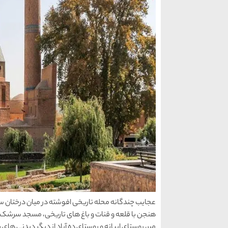
عجایب چندگانه محله تاریخی افوشته در میان درختان سر
هنجن با قلعه و قنات و باغ های تاریخی، مسجد سرشک،
میر، روستای ابیانه و روستای ده آباد از دیگر دیدنی ه