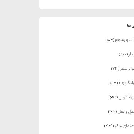
 ها
اب و رسوم
(184)
بار
(266)
واع سفر
(73)
رانگردی
(1,270)
انگردی
(692)
ل و نقل
(125)
هنمای سفر
(409)