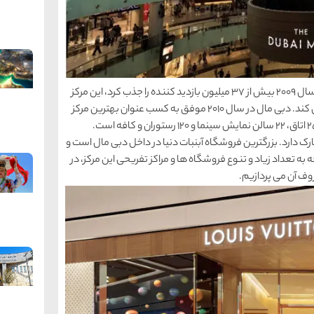
مرکز خرید دبی از سال 2008 فعالیت خود را آغاز کرد و در سال 2009 بیش از 37 میلیون بازدید کننده را جذب کرد، این مرکز
خرید هر هفته بیش از 750 هزار بازدید کننده را جذب می کند. دبی مال در سال 2010 موفق به کسب عنوان بهترین مرکز
خرید دنیا شد. این مرکز خرید دارای یک هتل لوکس با 250 اتاق، 22 سالن نمایش سینما و 120 رستوران و کافه است.
 برای بیش از 14000 ماشین جای پارک دارد. بزرگترین فروشگاه آبنبات دنیا در داخل دبی مال است و
ه به تعداد زیاد و تنوع فروشگاه ها و مراکز تفریحی این مرکز، در
وف آن می پردازیم.