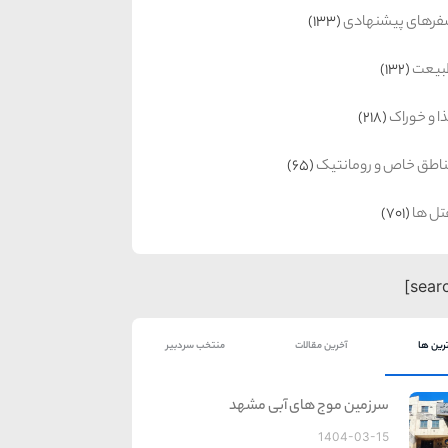
رهای پیشنهادی
(133)
بیعت
(132)
ا و خوراک
(218)
اطق خاص و رومانتیک
(65)
ل ها
(701)
رین ها
آخرین مقالات
منتخب سردبیر
سرزمین موج های آبی مشهد
1404-03-15