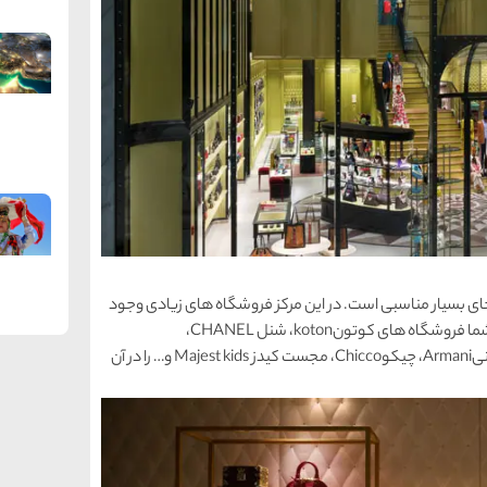
ی بسیار مناسبی است. در این مرکز فروشگاه های زیادی وجود
دارند که پوشاک زنانه، مردانه و بچگانه ارائه می کنند و شما فروشگاه های کوتونkoton، شنل CHANEL،
منگوMango، نایکNike، زاراZara، برشکاBreshka، آرمانیArmani، چیکوChicco، مجست کیدز Majest kids و… را در آن