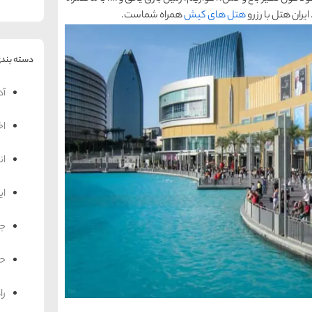
یران هتل با رزرو
هتل های کیش
همراه شماست.
دسته بندی
آد
اخ
ان
ای
جه
حم
را