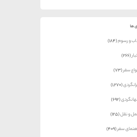
 ها
اب و رسوم
(184)
بار
(266)
واع سفر
(73)
رانگردی
(1,270)
انگردی
(692)
ل و نقل
(125)
هنمای سفر
(409)