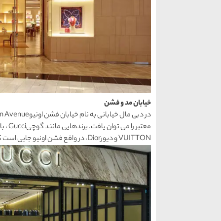
خیابان مد و فشن
VUITTON و دیورDior، در واقع فشن اونیو جایی است که آن را الهام بخش مد و فشن در دبی معرفی می کنند.