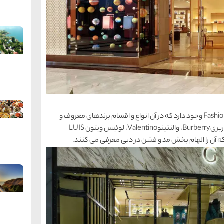
در دبی مال خیابانی به نام خیابان فشن اونیوFashion Avenue وجود دارد که در آن انواع و اقسام برندهای معروف و
معتبر را می توان یافت. برندهایی مانند گوچیGucci ، باربریBurberry، والنتینوValentino، لوئیس ویتون LUIS