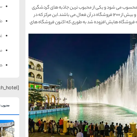
سف
بی محسوب می شود و یکی از محبوب ترین جاذبه های گردشگری
دبیبه شمار می رود. مساحت آن 1،124،000 متر مربع است و بیش از 1200 فروشگاه در آن فعال می باشند.این مرکز که در
ط
رده بود، هر سال به فروشگاه هایش افزوده شد به طوری که اکنون فروشگاه های
غذ
من
هت
[search_hotel]
محبوب ت