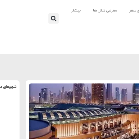
ی سفر
معرفی هتل ها
بیشتر
شهرهای من
را
س
تهر
ه
ه
ته