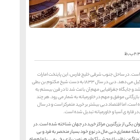
را
س
ک
کی
ه
ه
ک
۲ ب٫ظ
را
س
شیر
 است. در ساحل جنوب شرقی خلیج فارس، این پایتخت امارات
ر
“دبی” یکی از هفت امیرنشینی است که این کشور را تشکیل می دهد. دبی در سال 1833 به دست شیخ مکتوم بن بطی
ه
ه
شی
د و جایگاه جغرافیایی مهم آن باعث شد تا در قرن بیستم به
ازرگانی موفق و مهم در خاورمیانه به شمار می رود. هر چند
 است، اما اقتصاد دبی بیشتر بر خرید متمرکز است و در سال
ر قاره ی آسیا و خاورمیانه تبدیل شده است.
را
س
ق
قش
ان یکی از بزرگترین مراکز خرید در جهان شناخته شده است. در
ه
لکه معماری دبی مال در نوع خود بسیار منحصر به فرد و بی
ه
ق
وناگون نظیر باغ وحش، آکواریم، زمین بازی یخی و …. با ما همراه