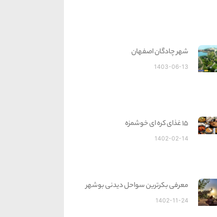
شهر چادگان اصفهان
1403-06-13
15 غذای کره ای خوشمزه
1402-02-14
معرفی بکرترین سواحل دیدنی بوشهر
1402-11-24