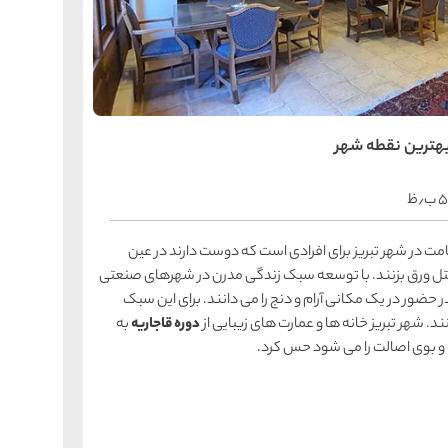
را
س
ک
کی
ه
ه
ک
بهترین نقطه شهر
٫ظ
را
س
شیر
امت در شهر تبریز برای افرادی است که دوست دارند در عین
ر
ه
ه
هتل ورق بزنند. با توسعه سبک زندگی مدرن در شهرهای صنعتی
شی
حضور در یک مکانی آرام و دنج را می دانند. برای این سبک
د. شهر تبریز خانه ها و عمارت های زیبایی از
دوره قاجاریه
به
گ و بوی اصالت را می شود حس کرد.
را
س
ق
قش
ه
ه
ق