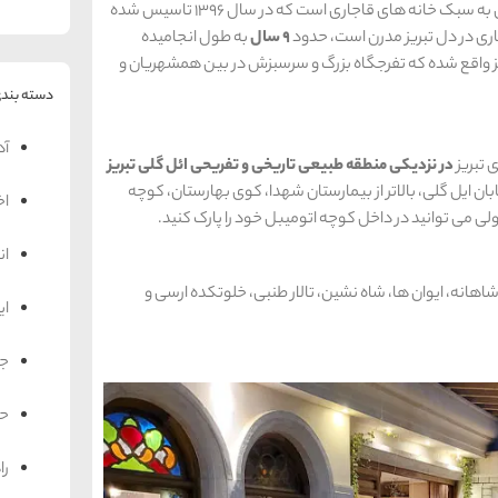
، هتل بوتیک ارسی تبریز یک هتل به سبک خانه های قاجاری است که در سال 1396 تاسیس شده
ی در دل تبریز مدرن است، حدود
9 سال
به طول انجامیده
ز واقع شده که تفرجگاه بزرگ و سرسبزش در بین همشهریان و
دسته بندی
آد
 تبریز
در نزدیکی منطقه طبیعی تاریخی و تفریحی ائل گلی تبریز
ن ایل گلی، بالاتر از بیمارستان شهدا، کوی بهارستان، کوچه
اخ
لی می توانید در داخل کوچه اتومیبل خود را پارک کنید.
ان
هانه، ایوان ها، شاه نشین، تالار طنبی، خلوتکده ارسی و
ای
جه
حم
را