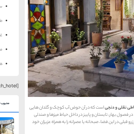
سف
ط
غذ
من
هت
[search_hotel]
محبوب ت
طی نقلی و دنجی
است که در آن حوض آب کوچک و گلدان هایی
ر فصول بهار، تابستان و پاییز در داخل حیاط میزها و صندلی
زرو قبلی در این فضا، صبحانه یا عصرانه را به همراه عزیزان خود