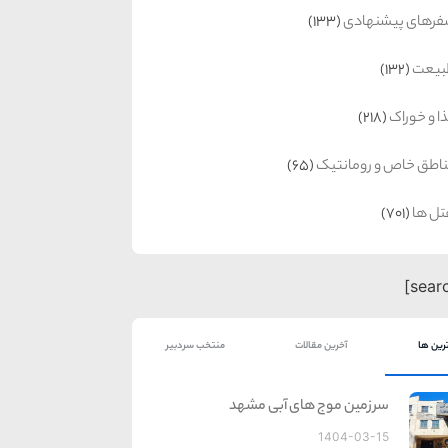
رهای پیشنهادی
(133)
بیعت
(132)
ا و خوراک
(218)
اطق خاص و رومانتیک
(65)
ل ها
(701)
رین ها
آخرین مقالات
منتخب سردبیر
سرزمین موج های آبی مشهد
1404-03-15