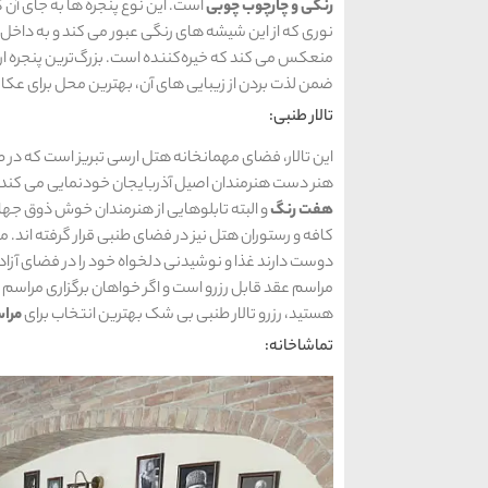
رنگی و چارچوب چوبی
است. این نوع پنجره ها به جای آن که
نوری که از این شیشه های رنگی عبور می کند و به داخل
منعکس می کند که خیره‌کننده است. بزرگ‌ترین پنجره ار
ضمن لذت بردن از زیبایی های آن، بهترین محل برای ع
تالار طنبی:
این تالار، فضای مهمانخانه هتل ارسی تبریز است که در طب
هنر دست هنرمندان اصیل آذربایجان خودنمایی می کند. 
هفت رنگ
و البته تابلوهایی از هنرمندان خوش ذوق ج
کافه و رستوران هتل نیز در فضای طنبی قرار گرفته اند
دوست دارند غذا و نوشیدنی دلخواه خود را در فضای آزاد
مراسم عقد قابل رزرو است و اگر خواهان برگزاری مراسم 
هستید، رزرو تالار طنبی بی شک بهترین انتخاب برای
مرا
تماشاخانه: