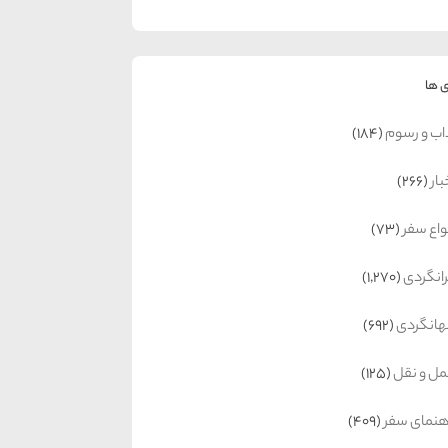
 ها
اب و رسوم
(184)
بار
(266)
واع سفر
(73)
رانگردی
(1,270)
انگردی
(692)
ل و نقل
(125)
هنمای سفر
(409)