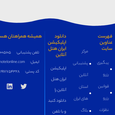
همیشه همراهتان هستیم
تلفن پشتیبانی:
05191005105
ایمیل:
supply@iranhotelonline.com
کد پستی:
1917754328