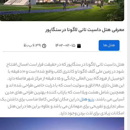
های
تهران
راهنمای
ور
سفر به
کیش
کیش
رزرو
۶:۳۹ ب٫ظ
هتل
های
کیش
یقت قرار است امسال افتتاح
شود در زمین ملی گلف لاگونا و کانتری کلاب واقع شده است و 10 دقیقه با
راهنمای
سفر به
شیراز
شیراز
ت که با درایت خاصی طراحی شده اند و
رزرو
هتل
ده بهترین طراحی های مدرن
های
شیراز
س کاملا مناسب برای داشتن یک
لاوه بر این ها در این هتل
راهنمای
راهنمای
راهنمای
سفر به
سفر به
سفر به
راهنمای
تبریز
مشهد
راهنمای
اصفهان
تبریز
مشهد
اصفهان
سفر به
سفر به
قشم
یزد
رزرو
رزرو
قشم
یزد
رزرو هتل
هتل
هتل