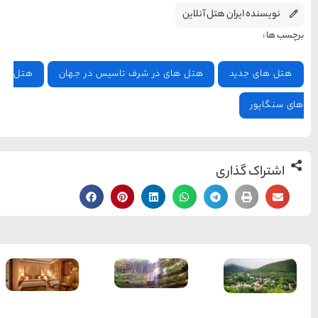
ها
سرزمین موج های آبی
تاسیس در جهان
هتل
مشهد
1404-03-15
شهر چادگان اصفهان
1403-06-13
15 غذای کره ای
خوشمزه
1402-02-14
معرفی بکرترین
مقایسه