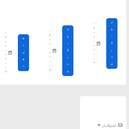
هتل
سواحل دیدنی بوشهر
درویشی
مشهد و
1402-11-24
هتل رز
درویشی
خلیج عربی یا خلیج
۱
۱
۴
فارس؟
۴
ه
۰
۰
۲
ت
1402-12-20
۲
-
-
ل
۰
۰
۲
۲
ه
-
قوم کرمانج و کردهای
-
۱
ا
۱
۵
خراسان
۴
1402-09-22
سرزمین موج های آبی
مشهد
شهر چادگان اصفهان