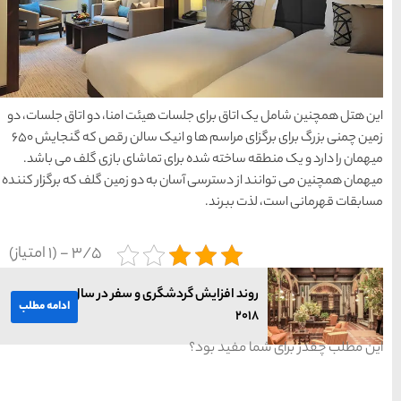
راهنمای سفر
(409)
سفرهای پیشنهادی
(133)
طبیعت
(132)
یئت امنا، دو اتاق جلسات، دو
زمین چمنی بزرگ برای برگزای مراسم ها و انیک سالن رقص که گنجایش 650
غذا و خوراک
(218)
تماشای بازی گلف می باشد.
 دو زمین گلف که برگزار کننده
مناطق خاص و رومانتیک
(65)
3/5 - (1 امتیاز)
هتل ها
(701)
ری و سفر در سال
ادامه مطلب
[search_hotel]
محبوب
آخرین
منتخب
ترین
مقالات
سردبیر