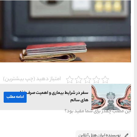
سواحل دیدنی بوشهر
1402-11-24
خلیج عربی یا خلیج
فارس؟
1402-12-20
قوم کرمانج و کردهای
خراسان
یاز دهید (چپ بیشترین)
1402-09-22
ی و اهمیت صرف غذا
ادامه مطلب
سرزمین موج های آبی
مشهد
شهر چادگان اصفهان