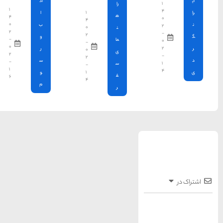
آد
۱
۱
ا
۴
۴
۰
ب
۰
۲
۲
و
-
-
۰
ر
۰
۲
۲
س
-
-
۱
۱
و
۶
۴
م