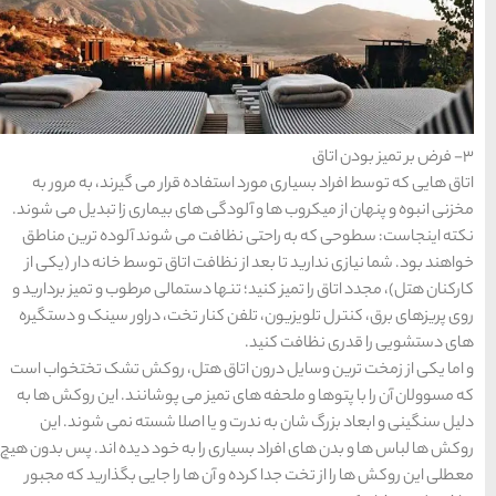
راهنمای سفر
(409)
سفرهای پیشنهادی
(133)
طبیعت
(132)
قرار می گیرند، به مرور به
غذا و خوراک
(218)
های بیماری زا تبدیل می شوند.
می شوند آلوده ترین مناطق
مناطق خاص و رومانتیک
 اتاق توسط خانه دار (یکی از
(65)
ستمالی مرطوب و تمیز بردارید و
 تخت، دراور سینک و دستگیره
هتل ها
(701)
هتل، روکش تشک تختخواب است
 می پوشانند. این روکش ها به
[search_hotel]
اصلا شسته نمی شوند. این
 به خود دیده اند. پس بدون هیچ
محبوب
آخرین
منتخب
ا را جایی بگذارید که مجبور
ترین
مقالات
سردبیر