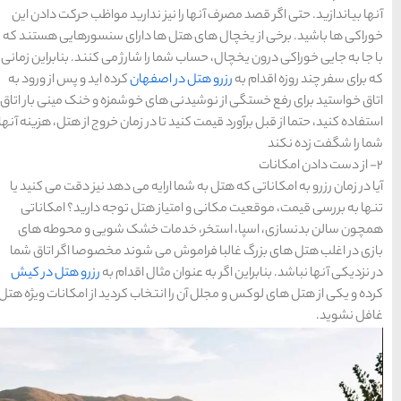
های
رزرو
رزرو
های
های
اصفهان
ز ندارید مواظب حرکت دادن این
هتل
تبریز
هتل
مشهد
های
های
ها دارای سنسورهایی هستند که
قشم
یزد
ا شارژ می کنند. بنابراین زمانی
صفهان
کرده اید و پس از ورود به
ی خوشمزه و خنک مینی بار اتاق
 در زمان خروج از هتل، هزینه آنها
دسته بندی ها
آداب و رسوم
(184)
ایه می دهد نیز دقت می کنید یا
اخبار
(266)
 هتل توجه دارید؟ امکاناتی
ت خشک شویی و محوطه های
انواع سفر
(73)
ی شوند مخصوصا اگر اتاق شما
ال اقدام به
رزرو هتل در کیش
ایرانگردی
(1,270)
تخاب کردید از امکانات ویژه هتل
جهانگردی
(692)
حمل و نقل
(125)