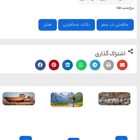
هتل
15 غذای کره ای
خوشمزه
معرفی بکرترین
سواحل دیدنی بوشهر
خلیج عربی یا خلیج
فارس؟
رسم اوشار
استان
قوم کرمانج و کردهای
هرمزگان
خراسان