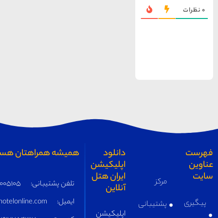
همیشه همراهتان هستیم
تلفن پشتیبانی:
05191005105
ایمیل:
supply@iranhotelonline.com