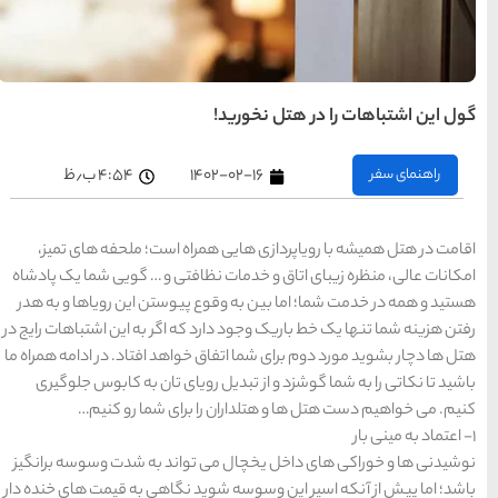
های
تهران
راهنمای
سفر به
کیش
کیش
رزرو
هتل
۱
۴:۵۴ ب٫ظ
های
کیش
اه است؛ ملحفه های تمیز،
افتی و … گویی شما یک پادشاه
راهنمای
سفر به
پیوستن این رویاها و به هدر
شیراز
شیراز
ه اگر به این اشتباهات رایج در
رزرو
هتل
واهد افتاد. در ادامه همراه ما
های
شیراز
ویای تان به کابوس جلوگیری
برای شما رو کنیم…
راهنمای
راهنمای
راهنمای
سفر به
سفر به
سفر به
راهنمای
تبریز
مشهد
راهنمای
واند به شدت وسوسه برانگیز
اصفهان
تبریز
مشهد
اصفهان
سفر به
سفر به
قشم
یزد
رزرو
رزرو
 نگاهی به قیمت های خنده دار
قشم
یزد
رزرو هتل
هتل
هتل