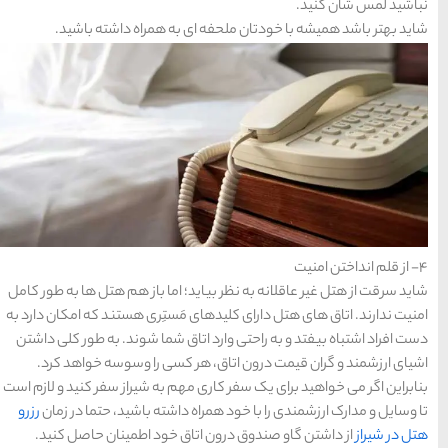
ها
ه همراه داشته باشید.
سرزمین موج های آبی
مشهد
1404-03-15
شهر چادگان اصفهان
1403-06-13
اما باز هم هتل ها به طور کامل
15 غذای کره ای
ستِری هستند که امکان دارد به
خوشمزه
 شما شوند. به طور کلی داشتن
سی را وسوسه خواهد کرد.
1402-02-14
 به شیراز سفر کنید و لازم است
شته باشید، حتما در زمان
رزرو
معرفی بکرترین
خود اطمینان حاصل کنید.