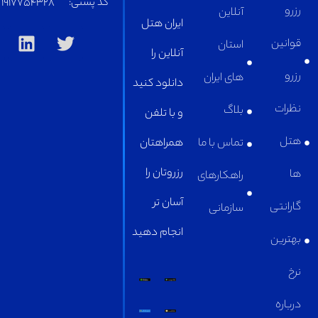
کد پستی:
1917754328