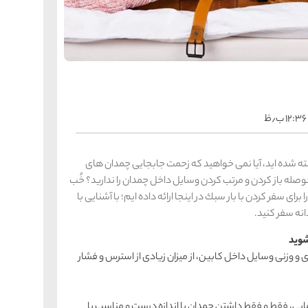
را
س
ک
کی
ه
ه
ک
۱۲:۳۶ ب٫ظ
را
س
شیر
خسته شده اید، آیا نمی خواهید كه زحمت جابجایی چمدان های
ر
وصله باز كردن و مرتب كردن وسایل داخل چمدان را ندارید؟ خُب
ه
ه
شی
رای سفر كردن با بار سبك در اینجا ارائه داده ایم؛ با آشنایی با
نه سفر كنید.
را
س
و وزنی وسایل داخل كابین، از میزان زیادی از استرس و فشار
ق
قش
ه
ه
ق
ی، فقط و فقط داشتن چمدان با اندازه درست و مناسب با