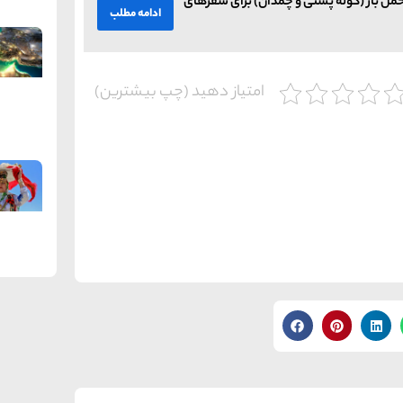
مل بار (کوله پشتی و چمدان) برای سفرهای
ادامه مطلب
امتیاز دهید (چپ بیشترین)