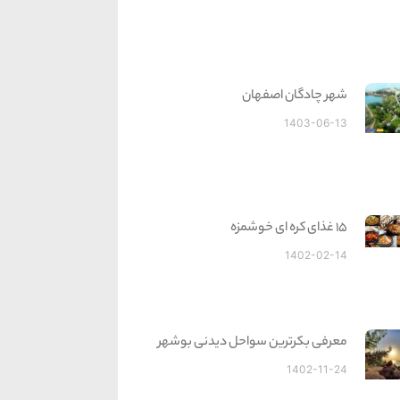
شهر چادگان اصفهان
1403-06-13
15 غذای کره ای خوشمزه
1402-02-14
معرفی بکرترین سواحل دیدنی بوشهر
1402-11-24