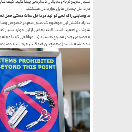
بسیار سریع تر به وسایلتان دسترسی پیدا كنید. كیف های 
در داخل چمدان قابل قرار دادن هستند.
8. وسایلی را كه نمی توانید در داخل ساك دستی حمل نمایید را به خاطر بسپارید
به یاد داشتن این موضوع كه هنوز هم در خصوص وسایل
شوند، پر اهمیت است، البته بعضی از این موارد بسیار ت
مخصوص چادر ممنوع هستند (در مواقعی كه با عجله در ح
یاد داشته باشید) و همچنین فندك نیز جزء اشیاء ممنوعه