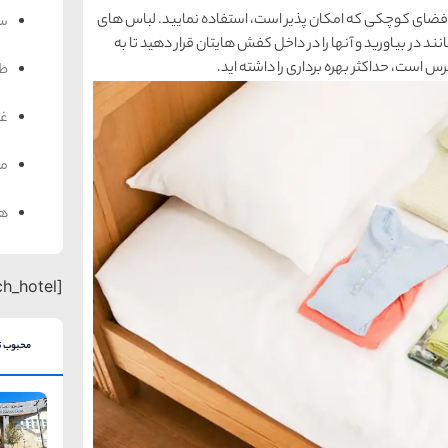
 هر فضای كوچكی كه امكان پذیر است، استفاده نمایید. لباس های
سف
د در بیاورید و آنها را در داخل كفش هایتان قرار دهید تا به
 است، حداكثر بهره برداری را داشته اید.
ط
غذ
من
هت
[search_hotel]
محبوب ت