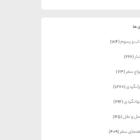
 ها
اب و رسوم
(184)
بار
(266)
واع سفر
(73)
رانگردی
(1,270)
انگردی
(692)
ل و نقل
(125)
هنمای سفر
(409)