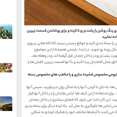
ای رنگ روشن را پشت و رو تا كرده و برای پوشاندن قسمت زیرین
ده نمایید
ن را بسته بندی كنید و موقع رسیدن ببینید كه لكه هایی بر روی
كل روبه رو شوید. در ابتدا، بایستی همیشه از این موضوع
 پشت و رو در داخل چمدان قرار گرفته اند، و در وهله بعد،
ق محل اقامتتان پیدا كنید و با آنها قسمت زیرین كفش ها را
 های وكیومی مخصوص فشرده سازی و یا مكعب های مخصوص بسته
ها، به جای تا كردن، آنها را به شكل رول دربیاورید، سپس آنها
 استفاده از این كیف ها، لباس هایتان را در داخل آنها قرار
ایید. این كار باعث می شود كه فضای بیشتری در داخل چمدان
دن لباس ها جلوگیری به عمل آید. یك ایده دیگر برای بسته بندی
ی كنند تا آیتم ها مختلف خود را تفكیك كرده و به شكلی