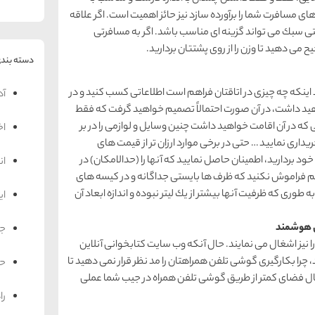
 مسافرت شما را برآورده سازد نیز حائز اهمیت است. اگر علاقه
ی سبك می تواند گزینه ای مناسب باشد. اگر به مسافرتی
یح می دهید تا وزن را از روی پشتتان بردارید.
دسته بندی
ینكه چه چیزی در اتاقتان فراهم است اطلاعاتی كسب كنید و در
آد
هید داشت، در آن صورت احتمالاً تصمیم خواهید گرفت كه فقط
 كه در آن اقامت خواهید داشت چنین وسایل و لوازمی را در بر
اخ
ریداری نمایید … حتی در برخی موارد ارزان تر از قیمت های
ا خود بردارید، اطمینان حاصل نمایید كه آنها را (حدالامكان) در
ان
یتری بریزید. این را هم فراموش نكنید كه ظرف ها بایستی جداگانه و در كیسه های
ی كه ظرفیت آنها بیشتر از یك لیتر نبوده و اندازه ابعاد آن
ای
جه
نیز اشغال می نمایند. حال آنكه وب سایت كتابخوانی آنلاین
 چرا بكارگیری گوشی تلفن همراهتان را مد نظر قرار نمی دهید تا
حم
اشغال فضای كمتر از طریق گوشی تلفن همراه در جیب شما عملی
را