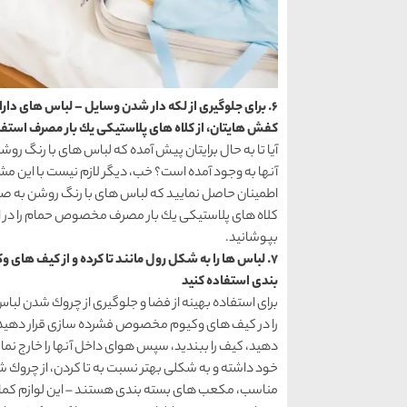
6. برای جلوگیری از لكه دار شدن وسایل – لباس های دار
كفش هایتان، از كلاه های پلاستیكی یك بار مصرف استفا
آیا تا به حال برایتان پیش آمده كه لباس های با رنگ روش
آنها به وجود آمده است؟ خب، دیگر لازم نیست با این مش
اطمینان حاصل نمایید كه لباس های با رنگ روشن به صورت
كلاه های پلاستیكی یك بار مصرف مخصوص حمام را در اتا
بپوشانید.
7. لباس ها را به شكل رول مانند تا كرده و از كیف
بندی استفاده كنید
برای استفاده بهینه از فضا و جلوگیری از چروك شدن لباس 
را در كیف های وكیوم مخصوص فشرده سازی قرار دهید. برای
دهید، كیف را ببندید، سپس هوای داخل آنها را خارج نم
خود داشته و به شكلی بهتر نسبت به تا كردن، از چروك ش
مناسب، مكعب های بسته بندی هستند – این لوازم كمك م