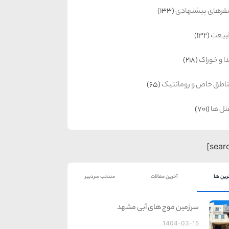
رهای پیشنهادی
(133)
بیعت
(132)
ا و خوراک
(218)
اطق خاص و رومانتیک
(65)
ل ها
(701)
رین ها
آخرین مقالات
منتخب سردبیر
سرزمین موج های آبی مشهد
1404-03-15