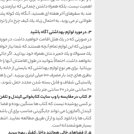
اهمیت نیست، بلكه همراه داشتن چمدانی كه نیازمندی های
مند به سفرهای آخر هفته ای هستید، آنگاه یك كوله پشت
طولانی تر می روید،‌ به احتمال زیاد یك كیف چرخ دار را ترج
3. در مورد لوازم بهداشتی آگاه باشید
در صورتی كه در یك هتل اقامت خواهید داشت، در مورد ا
صورتی كه این لوازم تمام آنچه هستند كه شما نیاز خوا
یك مسواك و یك خمیر دندان همراه خود بردارید. اگر جائی
نخواهد داشت، احتمالاً بتوانید در طول اقامتتان آنها را خ
بریتانیا. برای هر نوع لوازم بهداشتی كه بایستی از خانه ب
بطری های چند بار مصرف 100 میلی ل
پلاستیكی شفاف و قابل بسته شدن مجدد حمل شوند، به طور
20 سانتی متر در 20 سانتی متر باشد.
4. كتاب در مقایسه با وب سایت كتابخوانی كیندل و تلفن هوشمند
بر كسی پوشیده نیست كه كتاب ها سنگین بوده و فضا را 
كیندل (آمازون) می تواند جایگزینی مناسب برای آن باشد،
كتاب ها را دانلود كنید و از آن طریق مطالعه نمایید. 
بسیار هوشمندانه است.
5. از فضاهای خالی همانند داخل كفش بهره ببرید