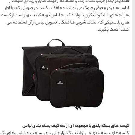
کیسه های پارچه ای سبک، از
ها
 کنند. در صورتی که بخاطر
 تهیه کنند، بهتر است از کیسه
ل لباس از آن استفاده می
سرزمین موج های آبی
مشهد
1404-03-15
شهر چادگان اصفهان
1403-06-13
15 غذای کره ای
خوشمزه
1402-02-14
ف بسته بندی لباس
معرفی بکرترین
ی برای بسته بندی لباس های یک