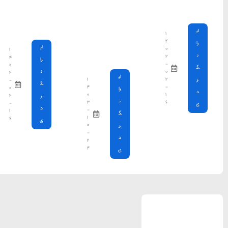
دیدنی
اطراف
مشهد
ای
۱
۴
را
۰
ن
۲
۱
-
گ
۴
۰
۰
۲
ر
۳
-
د
-
۱
۱
۶
ی
۰
-
۲
۴