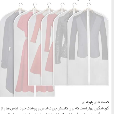
راهنمای سفر
(409)
سفرهای پیشنهادی
(133)
طبیعت
(132)
غذا و خوراک
(218)
مناطق خاص و رومانتیک
(65)
هتل ها
(701)
[search_hotel]
محبوب
آخرین
منتخب
 و پوشاک خود، لباس ها را از
ترین
مقالات
سردبیر