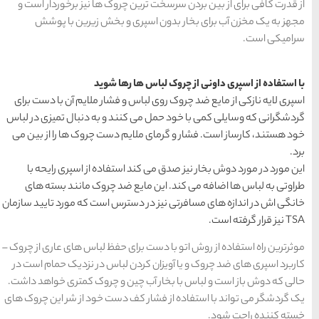
های
روک ها نیز برخوردار است و
رزرو
رزرو
های
های
اصفهان
هتل
تبریز
هتل
مشهد
 و بخش زیرین با پوشش
های
های
قشم
یزد
ها شوید
دسته بندی ها
 فشار ملایم آن با دست برای
ند و به دنبال تمیزی در لباس
آداب و رسوم
(184)
 دست چروک ها را از بین می
اخبار
(266)
تفاده از اسپری رایحه با
ضد چروک مانند بسته های
انواع سفر
(73)
ترس است که مورد تایید سازمان
ایرانگردی
(1,270)
ی حفظ لباس های عاری از چروک –
 لباس در نزدیک حمام است در
جهانگردی
(692)
ن و چروک کمتری خواهد داشت.
 دست خود از شر این چروک های
حمل و نقل
(125)