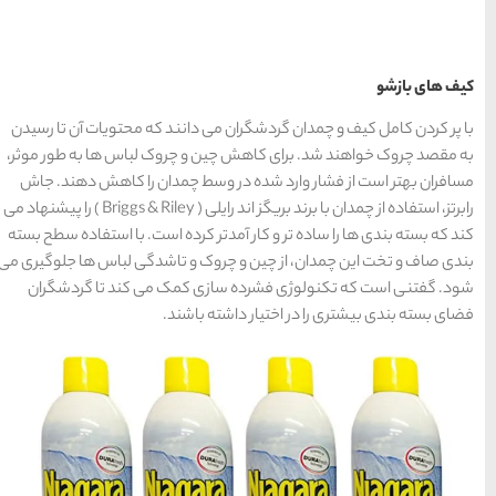
15 غذای کره ای
خوشمزه
انند که محتویات آن تا رسیدن
 چروک لباس ها به طور موثر،
 چمدان را کاهش دهند. جاش
معرفی بکرترین
رابرتز، استفاده از چمدان با برند بریگز اند رایلی ( Briggs & Riley ) را پیشنهاد می
کرده است. با استفاده سطح بسته
سواحل دیدنی بوشهر
 و تاشدگی لباس ها جلوگیری می
کمک می کند تا گردشگران
اشند.
خلیج عربی یا خلیج
فارس؟
قوم کرمانج و کردهای
خراسان