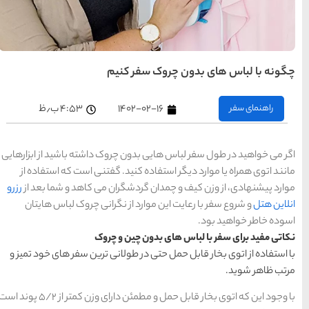
های
تهران
راهنمای
نیم
سفر به
کیش
کیش
رزرو
هتل
۱
۴:۵۳ ب٫ظ
های
کیش
روک داشته باشید از ابزارهایی
. گفتنی است که استفاده از
راهنمای
سفر به
ان می کاهد و شما بعد از
رزرو
شیراز
شیراز
 نگرانی چروک لباس هایتان
رزرو
هتل
های
شیراز
و چروک
انی ترین سفر های خود تمیز و
راهنمای
راهنمای
راهنمای
سفر به
سفر به
سفر به
راهنمای
تبریز
مشهد
راهنمای
اصفهان
تبریز
مشهد
اصفهان
سفر به
سفر به
با وجود این که اتوی بخار قابل حمل و مطمئن دارای وزن کمتر از 5/2 پوند است
قشم
یزد
رزرو
رزرو
قشم
یزد
رزرو هتل
هتل
هتل