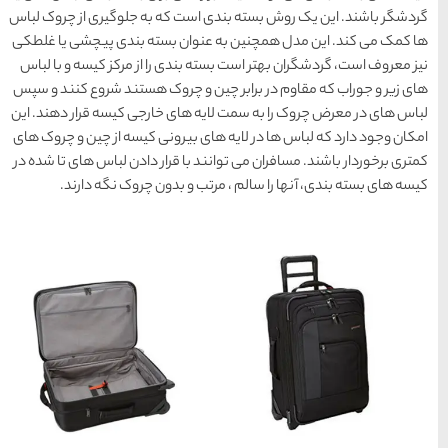
سواحل دیدنی بوشهر
که به جلوگیری از چروک لباس
1402-11-24
 بسته بندی پیچشی یا غلطکی
 را از مرکز کیسه و با لباس
چروک هستند شروع کنند و سپس
خلیج عربی یا خلیج
 خارجی کیسه قرار دهند. این
فارس؟
رونی کیسه از چین و چروک های
قرار دادن لباس های تا شده در
1402-12-20
دون چروک نگه دارند.
قوم کرمانج و کردهای
خراسان
1402-09-22
سرزمین موج های آبی
مشهد
شهر چادگان اصفهان