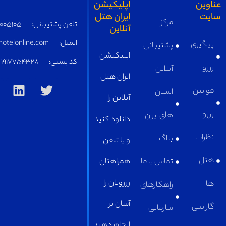
تلفن پشتیبانی:
05191005105
ایمیل:
supply@iranhotelonline.com
کد پستی:
1917754328