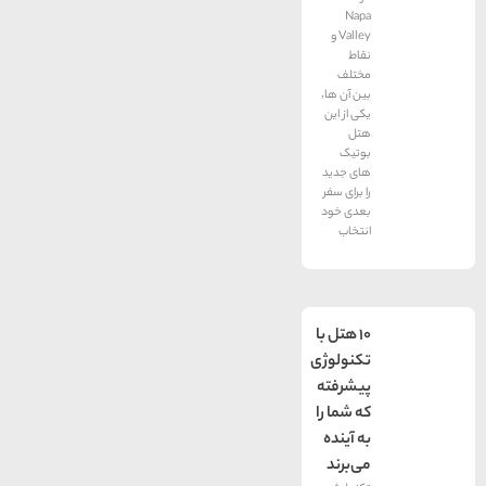
Napa
Valley و
نقاط
مختلف
بین آن ها٬
یکی از این
هتل
بوتیک
های جدید
را برای سفر
بعدی خود
انتخاب
10 هتل با
تکنولوژی
پیشرفته
که شما را
به آینده
می‌برند