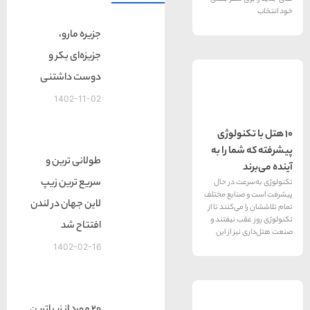
جزیره مارو،
جزیزه‌ای بکر و
دوست داشتنی
1402-11-02
نولوژی
ا را به
طولانی ترین و
سریع ترین زیپ
ت در حال
نایع مختلف
لاین جهان در لندن
‌کنند تا از
 نیفتند و
افتتاح شد
ز از این
1402-02-16