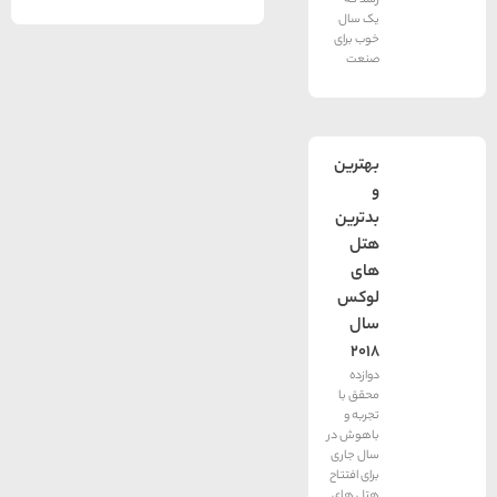
رسد که
یک سال
خوب برای
صنعت
بهترین
و
بدترین
هتل
های
لوکس
سال
۲۰۱۸
دوازده
محقق با
تجربه و
باهوش در
سال جاری
برای افتتاح
هتل های