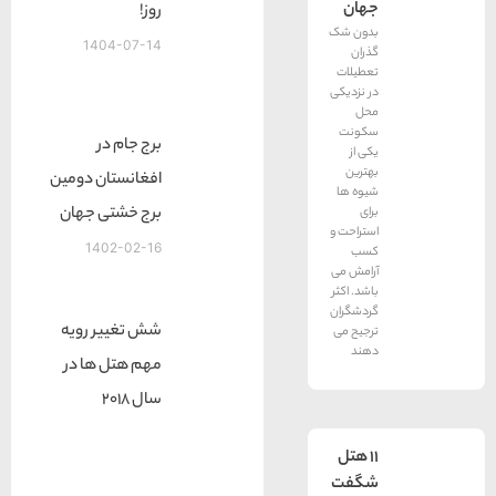
جهان
روز!
بدون شک
1404-07-14
گذران
تعطیلات
در نزدیکی
محل
سکونت
برج جام در
یکی از
بهترین
افغانستان دومین
شیوه ها
برج خشتی جهان
برای
استراحت و
1402-02-16
کسب
آرامش می
باشد. اکثر
گردشگران
شش تغییر رویه
ترجیح می
دهند
مهم هتل ها در
سال 2018
11 هتل
شگفت