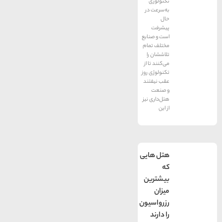
تکنولوژی
به‌سرعت در
حال
پیشرفت
است و صنایع
مختلف تمام
تلاششان را
می‌کنند تا از
تکنولوژی روز
عقب نیفتند
و صنعت
هتل‌داری نیز
از این
هتل هایی
که
بیشترین
میزان
رزرواسیون
را دارند