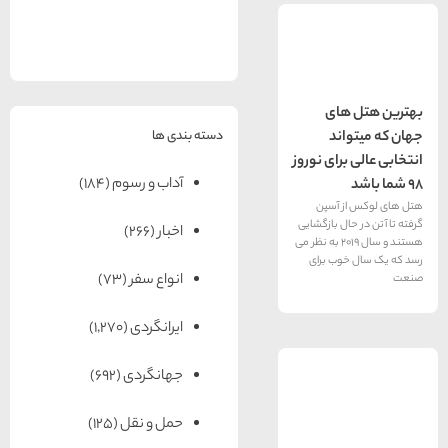
های
رزرو
رزرو
های
های
اصفهان
هتل
تبریز
هتل
مشهد
های
های
قشم
یزد
های
دسته بندی ها
اند
برای نوروز
آداب و رسوم
(184)
ز آسپن
ال بازگشایی
اخبار
(266)
هستند و سال ۲۰۱۹ به نظر می
وب برای
انواع سفر
(73)
ایرانگردی
(1,270)
جهانگردی
(692)
حمل و نقل
(125)