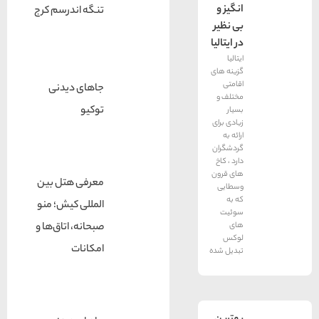
انگیز و
تنگه اندرسم کرج
بی نظیر
در ایتالیا
ایتالیا
گزینه های
اقامتی
جاهای دیدنی
مختلف و
توکیو
بسیار
زیادی برای
ارائه به
گردشگران
دارد ، کاخ
های قرون
معرفی هتل بین
وسطایی
که به
المللی کیش؛ منو
سوئیت
های
صبحانه، اتاق‌ها و
لوکس
امکانات
تبدیل شده