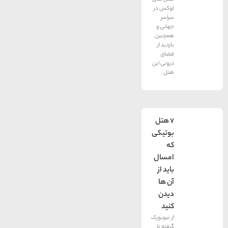
لوکس در
سراسر
جهانی و
همچنین
بازدید از
فضای
درونی این
هتل
۷ هتل
بوتیکی
که
امسال
باید از
آن ها
دیدن
کنید
از نیویورک
گرفته تا