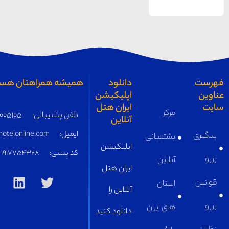
دانلود
همیشه همراهتان هستیم
اپلیکیشن
ایران هتل
مرکز
تلفن پشتیبانی:
05191005105
آنلاین
ایمیل:
supply@iranhotelonline.com
پشتیبانی
اپلیکیشن
کد پستی:
1917754328
آنلاین
ایران هتل
استان
آنلاین را
های ایران
دانلود کنید