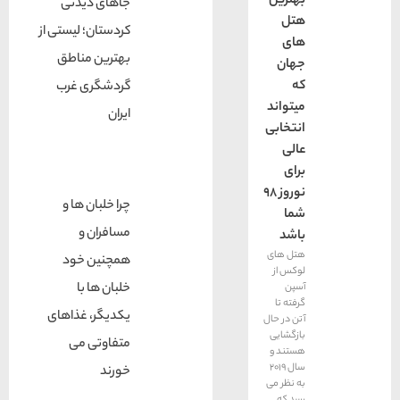
بهترین
جاهای دیدنی
هتل
کردستان؛ لیستی از
های
بهترین مناطق
جهان
که
گردشگری غرب
میتواند
ایران
انتخابی
عالی
برای
نوروز 98
چرا خلبان ها و
شما
مسافران و
باشد
هتل های
همچنین خود
لوکس از
خلبان ها با
آسپن
گرفته تا
یکدیگر، غذاهای
آتن در حال
بازگشایی
متفاوتی می
هستند و
سال ۲۰۱۹
خورند
به نظر می