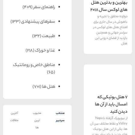
رین هتل
راهنمای سفر
(409)
۲۰۱۸
ربه و
سفرهای پیشنهادی
(133)
ری برای
لوکس در
مچنین
طبیعت
(132)
ونی این
غذا و خوراک
(218)
مناطق خاص و رومانتیک
(65)
هتل ها
(701)
ی که
 آن ها
منتخب
محبوب
آخرین
از نیویورک گرفته تا Napa
سردبیر
ترین
مقالات
ط مختلف بین آن
ها
هتل بوتیک
 سفر بعدی