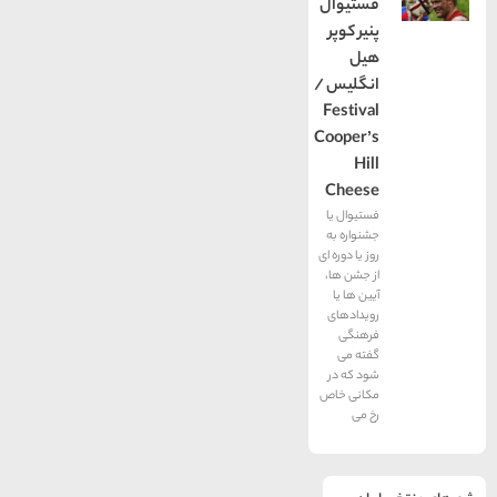
فستیوال
پنیر کوپر
هیل
انگلیس /
Festival
Cooper’s
Hill
Cheese
فستیوال یا
جشنواره به
روز یا دوره ای
از جشن ها،
آیین ها یا
رویدادهای
فرهنگی
گفته می
شود که در
مکانی خاص
رخ می