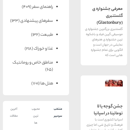
راهنمای سفر
(409)
ره ی
سفرهای پیشنهادی
(133)
ن جشنواره ی
طبیعت
(132)
د و باشکوه
هنرهای
است و
غذا و خوراک
(218)
 جشنواره
مناطق خاص و رومانتیک
(65)
هتل ها
(701)
لا
منتخب
محبوب
آخرین
پانیا
سردبیر
ترین
مقالات
ت با
ها
ی، اما چیزی