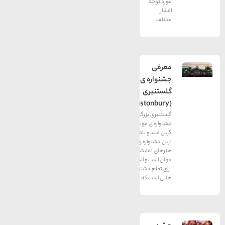
مورد توجه
اقشار
مختلف
معرفی
جشنواره ی
گلستنبری
(Glastonbury)
گلستنبری بزرگترین
جشنواره ی موسیقی
گرین فیلد و باشکوه
ترین جشنواره ی
هنرهای نمایشی در
جهان است و الگویی
برای تمام جشنواره
هایی است که