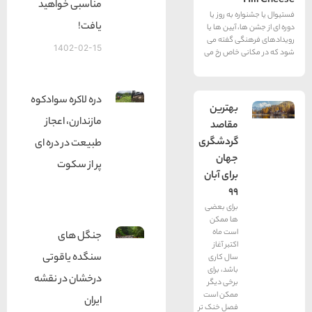
مناسبی خواهید
ه به روز یا
یافت!
، آیین ها یا
گی گفته می
1402-02-15
 خاص رخ می
دره لاکره سوادکوه
بهترین
مازندارن، اعجاز
مقاصد
گردشگری
طبیعت در دره ای
جهان
پر از سکوت
برای آبان
99
برای بعضی
ها ممکن
است ماه
جنگل های
اکتبر آغاز
سنگده یاقوتی
سال کاری
باشد، برای
درخشان در نقشه
برخی دیگر
ممکن است
ایران
فصل خنک تر