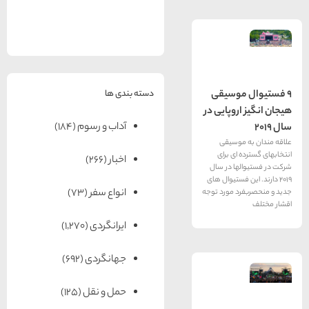
های
رزرو
رزرو
های
های
اصفهان
هتل
تبریز
هتل
مشهد
های
های
قشم
یزد
دسته بندی ها
موسیقی
روپایی در
آداب و رسوم
(184)
موسیقی
ای برای
اخبار
(266)
ها در سال
 فستیوال های
انواع سفر
(73)
د مورد توجه
ایرانگردی
(1,270)
جهانگردی
(692)
حمل و نقل
(125)