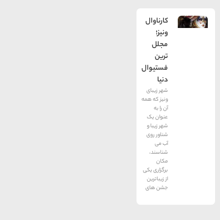
کارناوال
ونیز؛
مجلل
ترین
فستیوال
دنیا
شهر زیبای
ونیز که همه
آن را به
عنوان یک
شهر زیبا و
شناور روی
آب می
شناسند،
مکان
برگزاری یکی
از زیباترین
جشن های