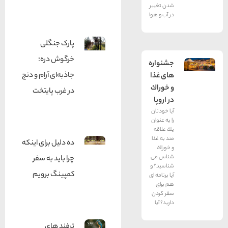
شدن تغییر
در آب و هوا
پارک جنگلی
خرگوش دره؛
جشنواره
جاذبه‌ای آرام و دنج
های غذا
و خوراك
در غرب پایتخت
در اروپا
آیا خودتان
را به عنوان
یك علاقه
مند به غذا
ده دلیل برای اینکه
و خوراك
شناس می
چرا باید به سفر
شناسید؟ و
کمپینگ برویم
آیا برنامه ای
هم برای
سفر كردن
دارید؟ آیا
ترفند های