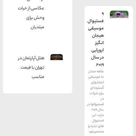
عکاسی از حیات
9
وحش برای
فستیوال
مبتدیان
موسیقی
هیجان
انگیز
اروپایی
در سال
هتل آپارتمان در
2019
تهران با قیمت
علاقه مندان
مناسب
به موسیقی
انتخابهای
گسترده ای
برای شرکت
در
فستیوالها در
سال 2019
دارند. این
فستیوال
های جدید و
منحصربفرد