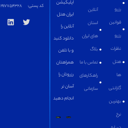
اپلیکیشن
کد پستی:
1917754328
آنلاین
ایران هتل
استان
آنلاین را
های ایران
دانلود کنید
بلاگ
و با تلفن
تماس با ما
همراهتان
رزروتان را
راهکارهای
آسان تر
سازمانی
انجام دهید