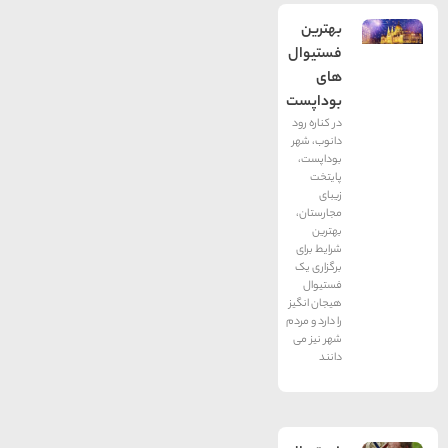
بهترین
فستیوال
های
بوداپست
در کناره رود
دانوب، شهر
بوداپست،
پایتخت
زیبای
مجارستان،
بهترین
شرایط برای
برگزاری یک
فستیوال
هیجان انگیز
را دارد و مردم
شهر نیز می
دانند