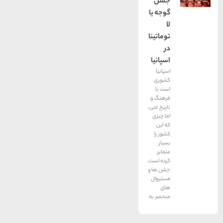
جشن
گوجه یا
لا
توماتینا
در
اسپانیا
اسپانیا
کشوری
است با
فرهنگ و
تاریخ غنی،
اما چیزی
که این
کشور را
بسیار
متمایز
کرده است،
جشن ها و
فستیوال
های
منحصر به