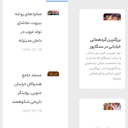
صخره های روشه
بیروت، تماشای
تولد غروب در
همائی
دامان مدیترانه
گاپور
1402-02-16
 نور بیشتر …
 یك اثر از
 چندملیتی
زرگترین
گردهمائی
مسجد جامع
هندوالان خراسان
جنوبی، روایتگر
تاریخی شکوهمند
1402-02-16