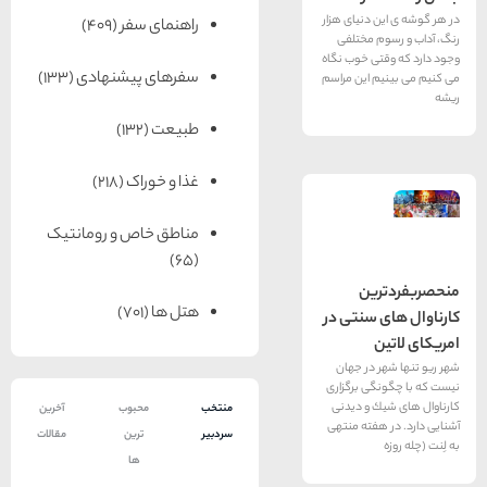
 دنیای هزار
راهنمای سفر
(409)
م مختلفی
تی خوب نگاه
سفرهای پیشنهادی
(133)
م این مراسم
طبیعت
(132)
غذا و خوراک
(218)
مناطق خاص و رومانتیک
(65)
ين
هتل ها
(701)
 سنتی در
 در جهان
گی برگزاری
ك و دیدنی
منتخب
محبوب
آخرین
هفته منتهی
سردبیر
ترین
مقالات
ها