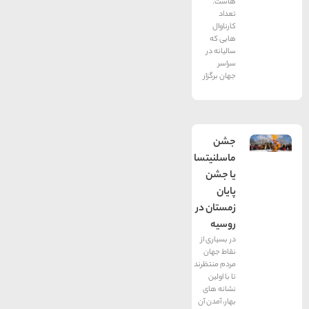
‌هاست.
تعداد
کارناوال
هایی که
سالیانه در
سراسر
جهان برگزار
جشن
ماسلنیتسا
یا جشن
پایان
زمستان در
روسیه
در بسیاری از
نقاط جهان
مردم منتظرند
تا با اولین
نشانه های
بهار، آمدن آن