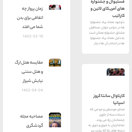
شنواره
زمان پرواز چه
لاتین و
اتفاقی برای بدن
د جشنواره
شما می افتد
، مسافران
ممکن است
1402-02-16
د جشنواره
ا دچار
مقایسه هتل ارگ
و هتل سنتی
نیایش شیراز
1402-04-04
 کروز
مردمی که
وی
مصاحبه مجله
روند.
گردشگری
ق و ذوق به
 پشت سر