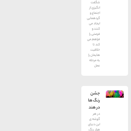
شگفت
انگیزی از
اجتماع و
گردهمایی
ایجاد می
کنند و
فرصتی را
فراهم می
کند تا
خلاقیت
هایمان را
به مرحله
عمل
جشن
رنگ ها
در هند
در هر
گوشه ی
این دنیای
هزار رنگ،