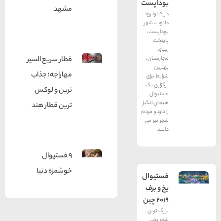
بوداپست
مشهد
در کناره رود
دانوب، شهر
بوداپست،
پایتخت
زیبای
قطار سریع السیر
مجارستان،
بهترین
مهاراجه؛ جذاب
شرایط برای
برگزاری یک
ترین و لوکس
فستیوال
هیجان انگیز
ترین قطار هند
را دارد و مردم
شهر نیز می
دانند
9 فستیوال
خوشمزه دنیا
فستیوال
یخ و برف
2019 چین
بزرگ ترین
شهر یخی