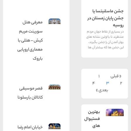
سا یا
ستان در
معرفی هتل
سورینت مریم
ط جهان مردم
ین نشانه های
کیش – هتلی با
جشن بگیرند،
یشتر آن ها
معماری اروپایی
باروک
1
4
قصر موسیقی
ی »
کاتالان بارسلونا
بهترین
فستیوال
های
خیابان امام رضا