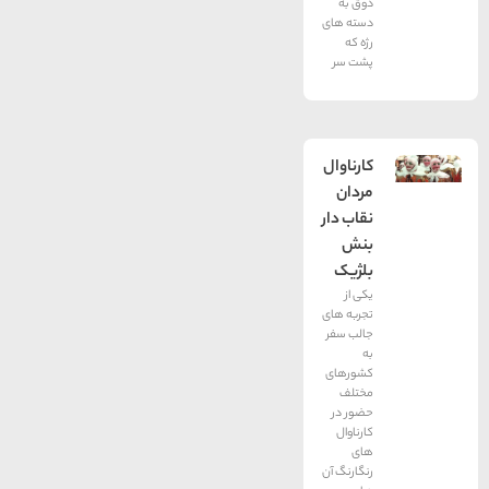
ذوق به
دسته های
رژه که
پشت سر
کارناوال
مردان
نقاب دار
بنش
بلژیک
یکی از
تجربه‌ های
جالب سفر
به
کشورهای
مختلف
حضور در
کارناوال
های
رنگارنگ آن