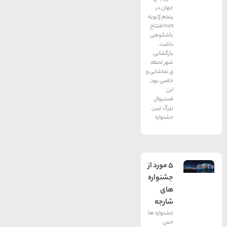
جهان در
پنجم ژانویه
2019 افتتاح
باشکوهی
داشت.
بازگشایی
شهر لحظه
ی تماشایی و
خاصی بود.
این
فستیوال
بزرگ ‌ترین
جشنواره
5 مورد از
جشنواره
های
شارجه
جشنواره ها
حس