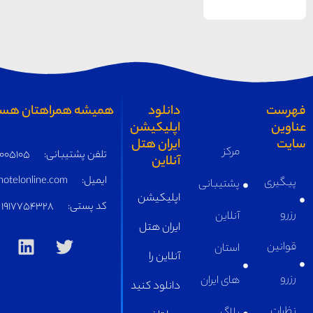
دانلود
همیشه همراهتان هستیم
اپلیکیشن
ایران هتل
مرکز
تلفن پشتیبانی:
05191005105
آنلاین
ایمیل:
supply@iranhotelonline.com
پشتیبانی
اپلیکیشن
کد پستی:
1917754328
آنلاین
ایران هتل
استان
آنلاین را
های ایران
دانلود کنید