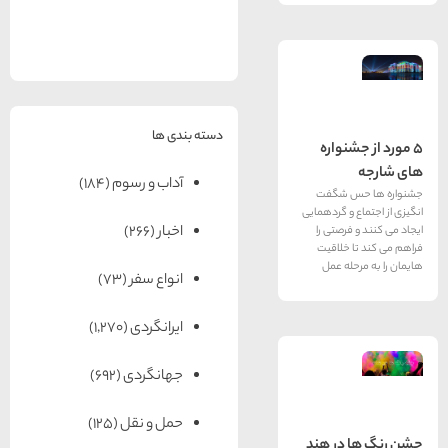
های
رزرو
رزرو
های
های
اصفهان
هتل
تبریز
هتل
مشهد
های
های
قشم
یزد
دسته بندی ها
نواره
آداب و رسوم
(184)
 شگفت
و گردهمایی
اخبار
(266)
رصتی را
خلاقیت
له عمل
انواع سفر
(73)
ایرانگردی
(1,270)
جهانگردی
(692)
حمل و نقل
(125)
در هند