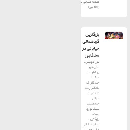
هفته منتهی به لِنت
(چله روزه
بزرگترين
گردهمائی
خيابانی در
سنگاپور
نور، دوربین،
كمی نور
بیشتر … و
حركت!
چینگای كه
یك اثر از یك
شخصیت
خیالی
چندملیتی
سنگاپوری
است،
بزرگترین
اجرای خیابانی