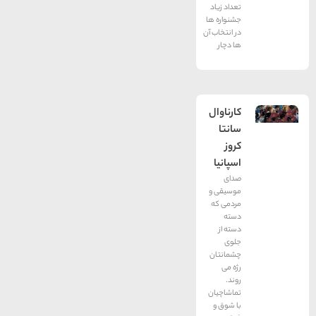
تعداد زیاد
جشنواره ها
در انتخاب آن
ها دچار
کارناوال
سانتا
کروز
اسپانیا
صدای
موسیقی و
مردمی که
دسته
دسته از
جلوی
چشمانتان
رژه می
روند.
تماشاچیان
با شوق و