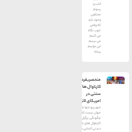
آداب و
رسوم
مختلفی
وجود دارد
که وقتی
خوب نگاه
می کنیم
می بینیم
این مراسم
ریشه
منحصربفردترين
كارناوال های
سنتی در
امريكای لاتين
شهر ریو تنها شهر در
جهان نیست كه با
چگونگی برگزاری
كارناوال های شیك و
دیدنی آشنایی دارد. در