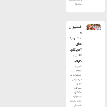
و گردهمائی
متحرك
فستیوال
و
جشنواره
های
آمریکای
لاتین و
کارائیب
با وجود
تعداد زیاد
جشنواره ها
در سراسر
جهان،
مسافران
مشتاق
جشنواره
ممکن است
به دلیل