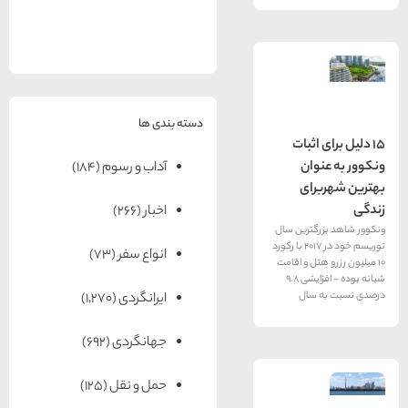
های
رزرو
رزرو
های
های
اصفهان
هتل
تبریز
هتل
مشهد
های
های
قشم
یزد
دسته بندی ها
اثبات
وان
آداب و رسوم
(184)
رای
اخبار
(266)
گترین سال
توریسم خود در 2017 با رکورد
انواع سفر
(73)
تل و اقامت
شبانه بوده – افزایشی 9.8
سال
ایرانگردی
(1,270)
جهانگردی
(692)
حمل و نقل
(125)