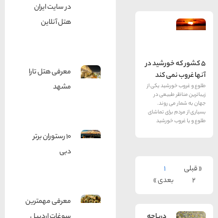
در سایت ایران
هتل آنلاین
ورشید در
معرفی هتل تارا
ی کند
مشهد
ید یکی از
بیعی در
روند.
رای تماشای
ورشید
10 رستوران برتر
دبی
1
عدی »
معرفی مهمترین
سوغات اردبیل
دریاچه