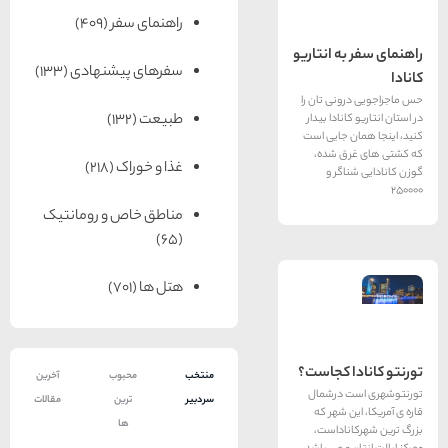
راهنمای سفر
(409)
ه انتاریو
سفرهای پیشنهادی
(133)
ونی تان را
طبیعت
(132)
نادا بیدار
 جایی است
ق شده،
غذا و خوراک
(218)
اگر و
مناطق خاص و رومانتیک
(65)
هتل ها
(701)
ا کجاست؟
منتخب
محبوب
آخرین
 درشمال
سردبیر
ترین
مقالات
ن شهر که
ها
ناداست،