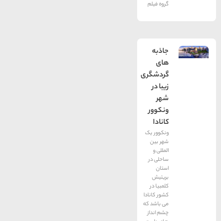
گروه فیلم
جاذبه
های
گردشگری
زیبا در
شهر
ونکوور
کانادا
ونکوور یک
شهر بین
المللی و
ساحلی در
استان
بریتیش
کلمبیا در
کشور کانادا
می باشد که
چشم ‌انداز