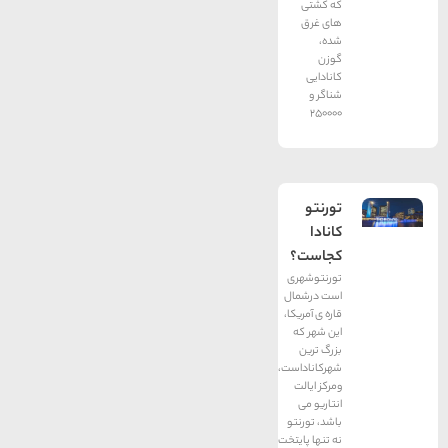
که کشتی
های غرق
شده،
گوزن
کانادایی
شناگر و
250000
تورنتو
کانادا
کجاست؟
تورنتوشهری
است درشمال
قاره ی آمریکا،
این شهر که
بزرگ ترین
شهرکاناداست،
ومرکز ایالت
انتاریو می
باشد، تورنتو
نه تنها پایتخت