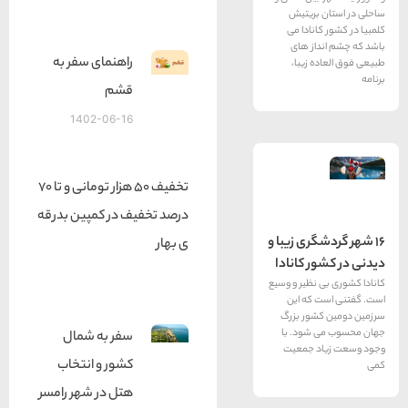
بریتیش
نادا می
از های
راهنمای سفر به
 زیبا،
قشم
1402-06-16
تخفیف 50 هزار تومانی و تا 70
درصد تخفیف در کمپین بدرقه
ری زیبا و
ی بهار
 کانادا
نظیر و وسیع
که این
شور بزرگ
شود. با
سفر به شمال
 جمعیت
کشور و انتخاب
هتل در شهر رامسر