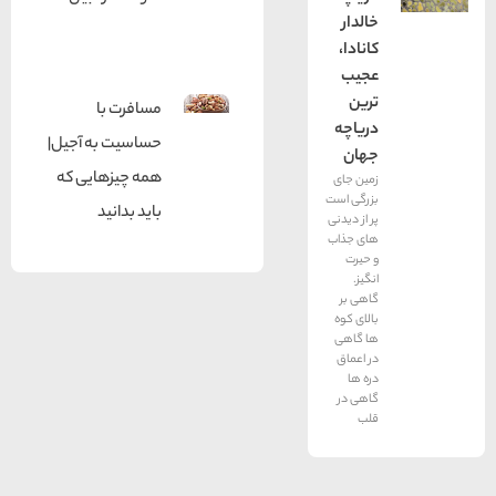
خالدار
کانادا،
عجیب
ترین
مسافرت با
دریاچه
حساسیت به آجیل|
جهان
همه چیزهایی که
زمین جای
بزرگی است
باید بدانید
پر از دیدنی
های جذاب
و حیرت
انگیز.
گاهی بر
بالای کوه
ها گاهی
در اعماق
دره ها
گاهی در
قلب