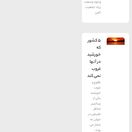
وجود وسعت
زیاد جمعیت
کمی
۵ کشور
که
خورشید
در آنها
غروب
نمی کند
طلوع و
غروب
خورشید
یکی از
زیباترین
مناظر
طبیعی در
جهان به
شمار می
روند.