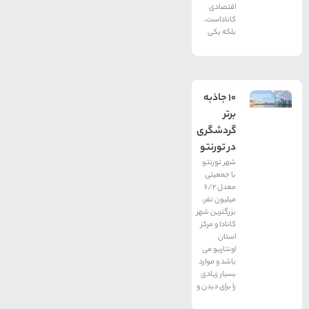
اقتصادی
کاناداست،
بلکه یکی
10 جاذبه
برتر
گردشگری
در تورنتو
شهر تورنتو
با جمعیتی
معدل 6/2
میلیون نفر،
بزرگترین شهر
كانادا و مركز
استان
اونتاریو می
باشد و موارد
بسیار زیادی
را برای دیدن و