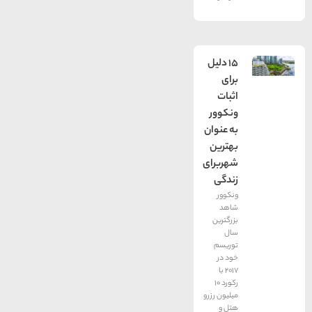
15 دلیل
برای
اثبات
ونکوور
به عنوان
بهترین
شهربرای
زندگی
ونکوور
شاهد
بزرگترین
سال
توریسم
خود در
2017 با
رکورد 10
میلیون رزرو
هتل و