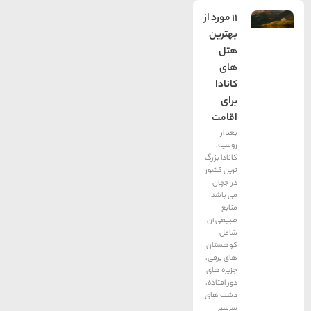
11 مورد از
بهترین
هتل
های
کانادا
برای
اقامت
بعد از
روسیه،
کانادا بزرگ
ترین کشور
در جهان
می باشد.
منابع
طبیعی آن
شامل
کوهستان
های برفی،
جزیره های
دور افتاده،
دشت های
سرسبز