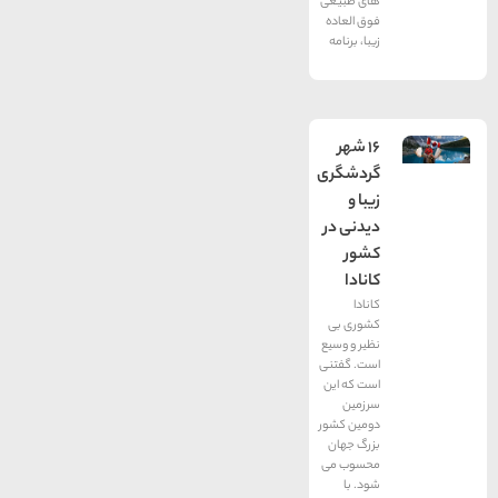
های طبیعی
فوق ‌العاده
زیبا، برنامه
16 شهر
گردشگری
زیبا و
دیدنی در
کشور
کانادا
کانادا
کشوری بی
نظیر و وسیع
است. گفتنی
است که این
سرزمین
دومین کشور
بزرگ جهان
محسوب می
شود. با