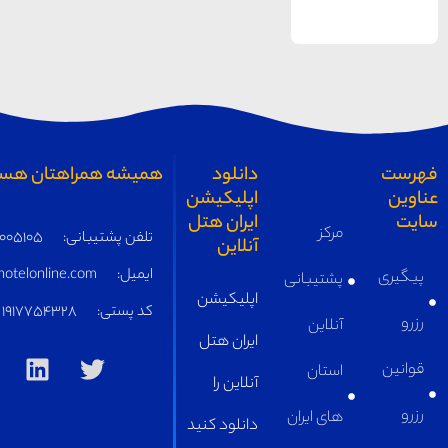
یزد
دانلود
همیشه همراهتان هستیم
اپلیکیشن
ایران هتل
مرکز
تلفن پشتیبانی:
05191005105
آنلاین
ایمیل:
supply@iranhotelonline.com
پشتیبانی
اپلیکیشن
کد پستی:
1917754328
آنلاین
ایران هتل
استان
آنلاین را
های ایران
دانلود کنید