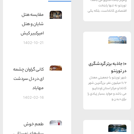
یو می باشد،
یتخت
ت، بلکه یکی
مقایسه هتل
شایان و هتل
امیرکبیر کیش
1402-10-21
ر گردشگری
کانی گراوان چشمه
معیتی معدل
ای در دل سردشت
 بزرگترین شهر
مهاباد
ن اونتاریو
سیار زیادی را
1402-02-16
طعم خوش‌