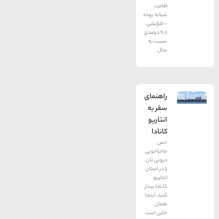
اقامت
شبانه بوده
– افزایشی
9.8 درصدی
نسبت به
سال
راهنمای
سفر به
انتاریو
کانادا
حس
ماجراجویی
درونی تان
را در استان
انتاریو
کانادا بیدار
کنید، اینجا
همان
جایی است