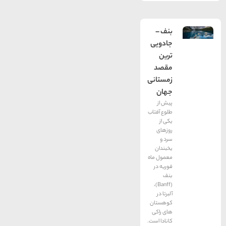
بنف –
جادویی
ترین
مقصد
زمستانی
جهان
پیش از
طلوع آفتاب
یکی از
روزهای
سرد و
یخبندان
معمول ماه
فوریه در
بنف
(Banff)،
آلبرتا در
کوهستان
های راکی
کانادا است.