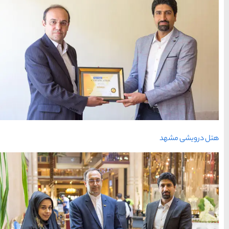
محبوب
آخرین
منتخب
ترین
مقالات
سردبیر
ها
سرزمین موج های آبی
مشهد
1404-03-15
شهر چادگان اصفهان
1403-06-13
15 غذای کره ای
خوشمزه
1402-02-14