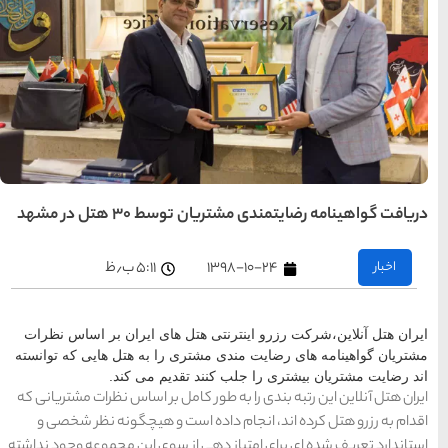
تهران
رزرو
هتل
های
تهران
راهنمای
سفر به
کیش
کیش
رزرو
هتل
های
کیش
 در مشهد
۵:۱۱ ب٫ظ
راهنمای
سفر به
شیراز
شیراز
رزرو
 های ایران بر اساس نظرات
هتل
های
را به هتل هایی که توانسته
شیراز
دیم می کند.
مل بر اساس نظرات مشتریانی که
راهنمای
راهنمای
ست و هیچگونه نظر شخصی و
راهنمای
سفر به
سفر به
سفر به
راهنمای
تبریز
مشهد
راهنمای
اصفهان
 سوی این مجموعه وجود نداشته
سفر به
سفر به