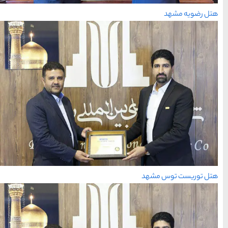
شهر چادگان اصفهان
15 غذای کره ای
خوشمزه
معرفی بکرترین
سواحل دیدنی بوشهر
خلیج عربی یا خلیج
فارس؟
قوم کرمانج و کردهای