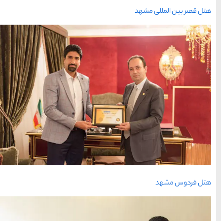
حمل و نقل
(125)
راهنمای سفر
(409)
سفرهای پیشنهادی
(133)
طبیعت
(132)
غذا و خوراک
(218)
مناطق خاص و رومانتیک
(65)
هتل ها
(701)
[search_hotel]