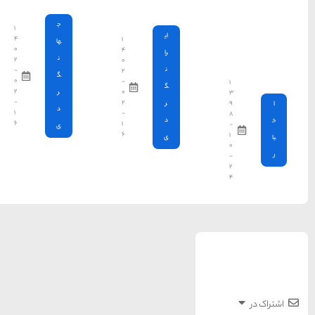
ج
۱
۴
۱
ها
۰
۴
ن
۲
۰
-
۲
گ
۰
-
۲
۰
ر
-
۲
د
۱
-
۶
۱
ی
۶