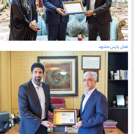
معرفی بکرترین
سواحل دیدنی بوشهر
1402-11-24
خلیج عربی یا خلیج
فارس؟
1402-12-20
قوم کرمانج و کردهای
خراسان
1402-09-22
سرزمین موج های آبی
مشهد