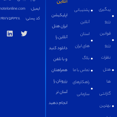
ایمیل:
supply@iranhotelonline.com
کد پستی:
1917754328