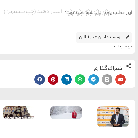
یاز دهید (چپ بیشترین)
ساعت
نجومی پراگ