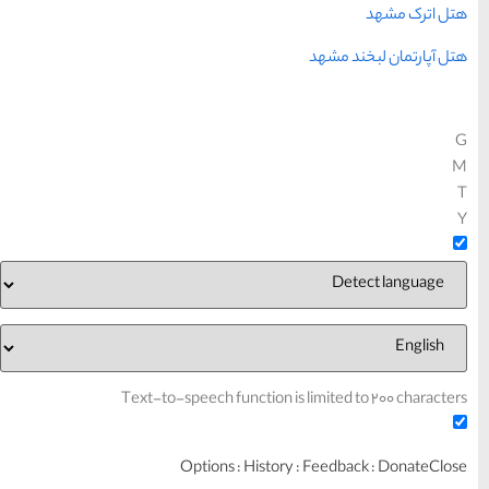
Text-to-spe
Op