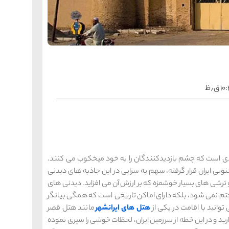
را
س
ک
کی
ه
ه
ک
 ق٫ظ
را
س
شیر
ر
ه
ه
شی
ردی است که چشم بازدیدکنندگان را به خود میخکوب می کنند.
وبی ایران قرار گرفته، سهم به سزایی در این جاذبه های دیدنی
 ترشی های بسیار خوشمزه که بر ارزش آن می افزاید. دیدنی های
را
س
ق
ختم نمی شود، بلکه دارای اماکن تاریخی است که همگی بیانگر
قش
وانید با اقامت در یکی از
هتل های ایرانشهر
مانند هتل قصر
ه
ه
رید و در این خطه از سرزمین ایران، لحظات خوشی را سپری نموده
ق