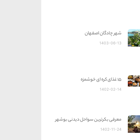
شهر چادگان اصفهان
1403-06-13
15 غذای کره ای خوشمزه
1402-02-14
معرفی بکرترین سواحل دیدنی بوشهر
1402-11-24