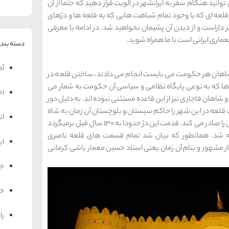
وانید هنگام سفر به ایرانشهر در الویت قرار دهید که حتما از آن
لعه ای که با وجود تمام شباهت هایی که به قلعه ها و دژهای
داراست و از دیدن آن پشیمان نخواهید شد. در ادامه با معرفی
عماری ایرانی است با ما همراه شوید.
دسته بندی
آد
شاهان هر حکومت می بایست انجام می دادند، ساختن قلعه در
ا که به نوعی پایگاه نظامی و سیاسی آن حکومت به شمار می
اخ
 شاهان قاجاری نیز از این قاعده مستثنی نبوده اند. به دلیل دور
 قلعه در این شهر را حاکم سیستان و بلوچستان آن زمان به شاه
ان
میدهد و ناصرالدین شاه هم فورا قبول کرده و دستورش را صادر می کند. قدمت این دژ حدودا به 130 سال قبل برمیگردد
 قلعه گرفته شد. همانطور که بیان شد تمام قسمت های قلعه ناصری
ای
مشهور و بنام آن زمان یعنی استاد حسین معمار باشی کرمانی
جه
حم
را