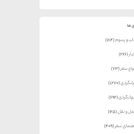
 ها
اب و رسوم
(184)
بار
(266)
واع سفر
(73)
رانگردی
(1,270)
انگردی
(692)
ل و نقل
(125)
هنمای سفر
(409)