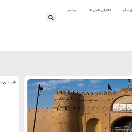
ی سفر
معرفی هتل ها
بیشتر
شهرهای من
را
س
تهر
ه
ه
ته