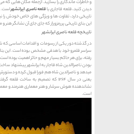
و خاطرات ماندگاری را بسازید. ازجمله مکان هایی که می ت
دیدن کنید، قلعه قاجاری یا
قلعه ناصری ایرانشهر
است. ق
تاریخی دارد، تفاوت ها و ویژگی های خاص خودش را نیز 
این بنای تاریخی پررمزوراز که جای جای آن نشانگر هنر و م
تاریخچه قلعه ناصری ایرانشهر
در گذشته دور یکی از رسومات و اقدامات اساسی که 
سراسر قلمرو خود با هدفی مشخص بوده است. این بناه
رفته، برای هر حاکم بسیار مهم و حائز اهمیت بوده است و
بودن ناصراالدین شاه قاجار به ایرانشهر پیشنهاد ساخت
یعنی در سال 1264 که تصمیم به ساخت
نشاندهنده هوش سرشار و هنر معماری هنرمند و معمار 
است.