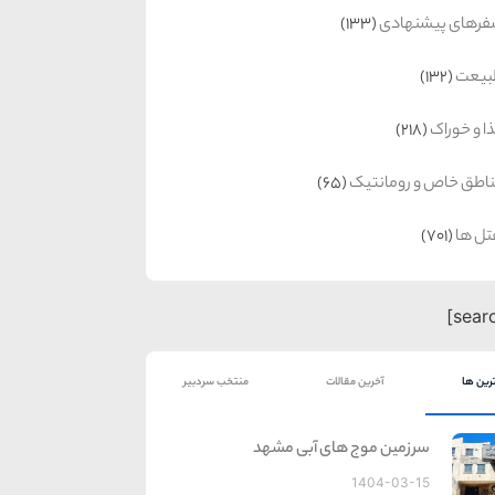
رهای پیشنهادی
(133)
بیعت
(132)
ا و خوراک
(218)
اطق خاص و رومانتیک
(65)
ل ها
(701)
رین ها
آخرین مقالات
منتخب سردبیر
سرزمین موج های آبی مشهد
1404-03-15