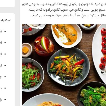
تحان کنید. همچنین چار کوای تِیو، که غذایی محبوب با نودل های
یخ چوبی است و کاری می، سوپ کاری پر ادویه که با رشته
ما از بین توفو، مرغ، میگو یا ماهی مرکب درست می شود.
دسته بندی
آد
اخ
ان
ای
جه
حم
را