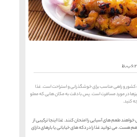
را
س
ک
کی
ه
ه
ک
را
س
۶:۲ ب٫ظ
شیر
ر
ه
ه
شی
شور و راهی مناسب برای خوشگذرانی و استراحت است. غذا
یزها در مورد مسافرت است. پس با دقت به مکان هایی که مملو
ه کنید.
را
س
ق
قش
اهند طعم های آسیایی را امتحان کنند. غذا اینجا ترکیبی از
هست. می توانید غذا را در دکه های خیابانی یا بارهای دارای
ه
ه
ق