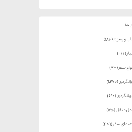
 ها
اب و رسوم
(184)
بار
(266)
واع سفر
(73)
رانگردی
(1,270)
انگردی
(692)
ل و نقل
(125)
هنمای سفر
(409)