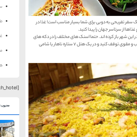
سف
ط
 سفر تفریحی به دوبی برای شما بسیار مناسب است! غذا در
ذاها از سرتاسر جهان را پیدا کنید.
غذ
 این شهر باز کرده اند. حتما اسنک های مختلف را در دکه های
خیابانی امتحان کنید، در یک بار برای خوردن غذای دلچسب و مقوی توقف کنید و در یک هتل 7 ستاره ناهار یا شامی
من
هت
[search_hotel]
محبوب ت