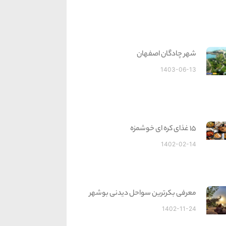
شهر چادگان اصفهان
1403-06-13
15 غذای کره ای خوشمزه
1402-02-14
معرفی بکرترین سواحل دیدنی بوشهر
1402-11-24