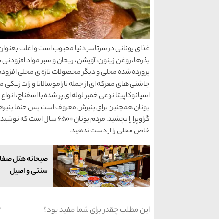
غذای یونانی در سرتاسر دنیا محبوب است و اغلب بعنوان 
بذرها، روغن زیتون، آویشن، ریحان و سیر مواد افزودنی
پرورده شده محلی و دیگر محصولات تازه ی محلی افزود
چاشنی های معرکه ای از جمله تاراموسالاتا و زات زیکی 
اسپانوکاپیتا نوعی خمیر لوله ای پر شده با اسفناج، انواع
یونان همچنین برای پنیرش معروف است پس حتما پنیرهای 
گراویِرا را بچشید. مردم یون
خاص محلی را از دست ندهید.
صبحانه هتل صفائ
سنتی و اصیل
این مطلب چقدر برای شما مفید بود؟