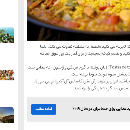
ه تجربه می کنید منطقه به منطقه تفاوت می کند. حتما
د و طعم کیک اِنسِیمیدا را برای آغاز یک روز فوق العاده
اگر در مناطق غربی کشور هستید حتما ” Tostas de tomate y jamón” (نان برشته با گوج فرنگی و ژامبون) که غذایی ست
ذاییشان میوه درخت بلوط بوده است.
شید انواع پر طرفدار آن مثل گامباس آل آکیو (نوعی خوراک
 سس تند گوجه فرنگی را مزه کنید.
غذایی برای مسافران در سال ۲۰۱۹
ادامه مطلب