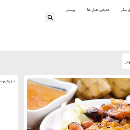
ی سفر
معرفی هتل ها
بیشتر
ان
شهرهای من
را
س
تهر
ه
ه
ته