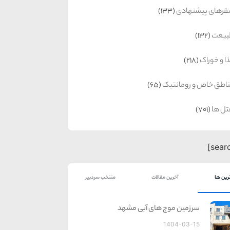
رهای پیشنهادی
(133)
بیعت
(132)
ا و خوراک
(218)
اطق خاص و رومانتیک
(65)
ل ها
(701)
رین ها
آخرین مقالات
منتخب سردبیر
سرزمین موج های آبی مشهد
1404-03-15